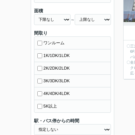
面積
～
間取り
ワンルーム
〇三
6F
1K/1DK/1LDK
バル
〇全
2K/2DK/2LDK
クロ
広々
3K/3DK/3LDK
4K/4DK/4LDK
5K以上
駅・バス停からの時間