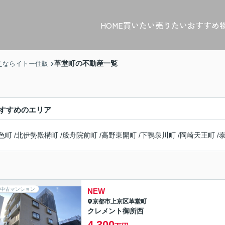
HOME
買いたい
売りたい
おすすめ
革堂町の不動産一覧
えならイトー住販
すすめのエリア
色町
/
北伊勢殿構町
/
般舟院前町
/
高野東開町
/
下鴨泉川町
/
岡崎天王町
/
中古マンション
NEW
京都市上京区
革堂町
クレメント御所西
4,300