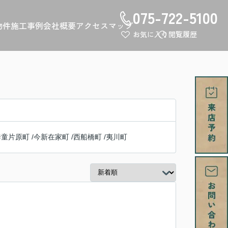
075-722-5100
物件
施工事例
会社概要
アクセスマップ
お気に入り
閲覧履歴
泰童片原町
/
今新在家町
/
西船橋町
/
夷川町