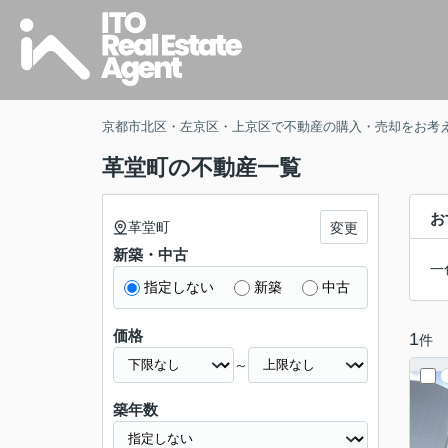
京都市北区・左京区・上京区で不動産の購入・売却をお考
革堂町の不動産一覧
お
革堂町
変更
新築・中古
一
指定しない
新築
中古
価格
1
件
～
築年数