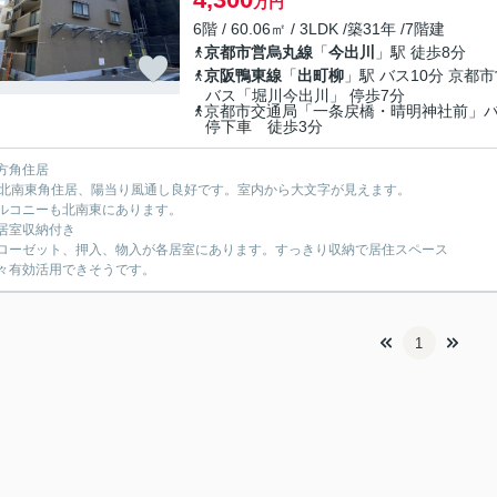
万円
6階 / 60.06㎡ / 3LDK /築31年 /7階建
京都市営烏丸線
「
今出川
」駅 徒歩8分
京阪鴨東線
「
出町柳
」駅 バス10分 京都
バス「堀川今出川」 停歩7分
京都市交通局「一条戻橋・晴明神社前」
停下車 徒歩3分
方角住居
北南東角住居、陽当り風通し良好です。室内から大文字が見えます。
コニーも北南東にあります。
居室収納付き
ーゼット、押入、物入が各居室にあります。すっきり収納で居住スペース
有効活用できそうです。
1