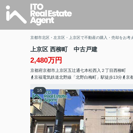
京都市北区・左京区・上京区で不動産の購入・売却をお考
上京区 西柳町 中古戸建
2,480万円
京都府
京都市上京区
五辻通七本松西入２丁目
西柳町
京福電気鉄道北野線「北野白梅町」駅徒歩13分
京
1
/
5