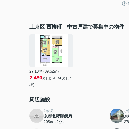
上京区 西柳町 中古戸建で募集中の物件
27.10坪 (89.62㎡)
2,480
万円(141.96万円/
坪)
周辺施設
郵便局
小
京都北野郵便局
京
205ｍ（3分）
2