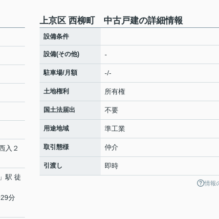
上京区 西柳町 中古戸建の詳細情報
設備条件
設備(その他)
-
駐車場/月額
-/-
土地権利
所有権
国土法届出
不要
用途地域
準工業
取引態様
仲介
西入２
引渡し
即時
」駅 徒
情報
29分