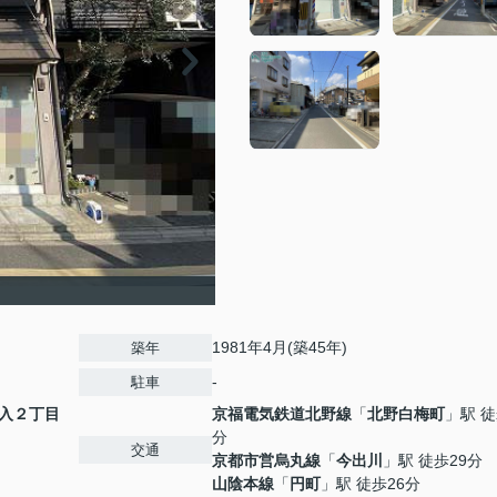
1981年4月(築45年)
築年
-
駐車
入２丁目
京福電気鉄道北野線
「
北野白梅町
」駅 徒
分
交通
京都市営烏丸線
「
今出川
」駅 徒歩29分
山陰本線
「
円町
」駅 徒歩26分