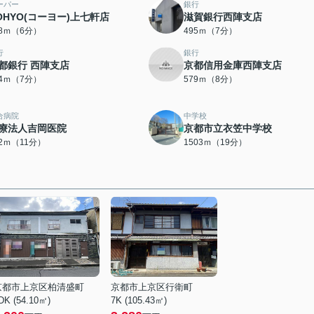
ーパー
銀行
OHYO(コーヨー)上七軒店
滋賀銀行西陣支店
38ｍ（6分）
495ｍ（7分）
行
銀行
都銀行 西陣支店
京都信用金庫西陣支店
54ｍ（7分）
579ｍ（8分）
合病院
中学校
療法人吉岡医院
京都市立衣笠中学校
72ｍ（11分）
1503ｍ（19分）
京都市上京区柏清盛町
京都市上京区行衛町
DK (54.10㎡)
7K (105.43㎡)