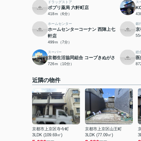
ドラッグストア
ス
ポプリ薬局 六軒町店
K
418ｍ（6分）
4
ホームセンター
銀
ホームセンターコーナン 西陣上七
京
軒店
5
499ｍ（7分）
スーパー
総
京都生活協同組合 コープきぬがさ
医
726ｍ（10分）
8
近隣の物件
京都市上京区寺今町
京都市上京区山王町
3LDK (109.69㎡)
3LDK (77.09㎡)
3