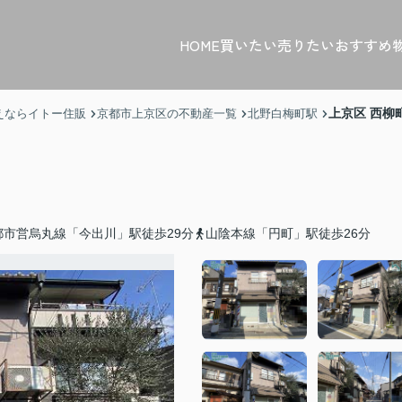
HOME
買いたい
売りたい
おすすめ
上京区 西柳
えならイトー住販
京都市上京区の不動産一覧
北野白梅町駅
都市営烏丸線「今出川」駅徒歩29分
山陰本線「円町」駅徒歩26分