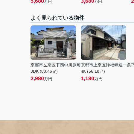
5,680
3,680
2
万円
万円
よく見られている物件
京都市左京区下鴨中川原町
京都市上京区浄福寺通一条
3DK (80.46㎡)
4K (56.18㎡)
2,980
1,180
万円
万円