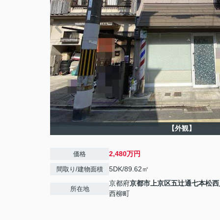
【外観】
2,480万円
価格
5DK/89.62㎡
間取り/建物面積
京都府
京都市上京区
五辻通七本松西
所在地
西柳町