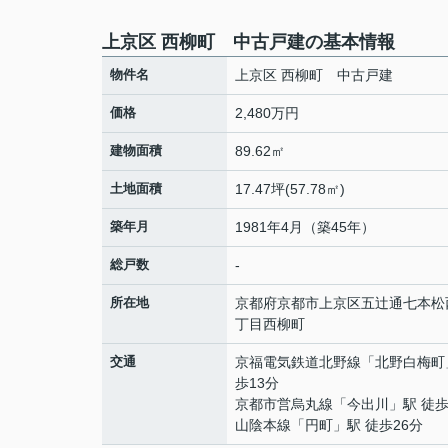
上京区 西柳町 中古戸建の基本情報
物件名
上京区 西柳町 中古戸建
価格
2,480万円
建物面積
89.62㎡
土地面積
17.47坪(57.78㎡)
築年月
1981年4月（築45年）
総戸数
-
所在地
京都府
京都市上京区
五辻通七本松
丁目
西柳町
交通
京福電気鉄道北野線
「
北野白梅町
歩13分
京都市営烏丸線
「
今出川
」駅 徒歩
山陰本線
「
円町
」駅 徒歩26分