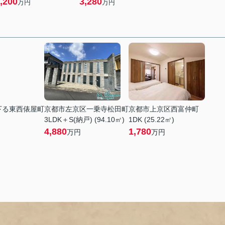
,200
3,280
万円
万円
下る東西俵屋町
京都市左京区一乗寺松田町
京都市上京区西富仲町
3LDK＋S(納戸) (94.10㎡)
1DK (25.22㎡)
4,880
1,780
万円
万円