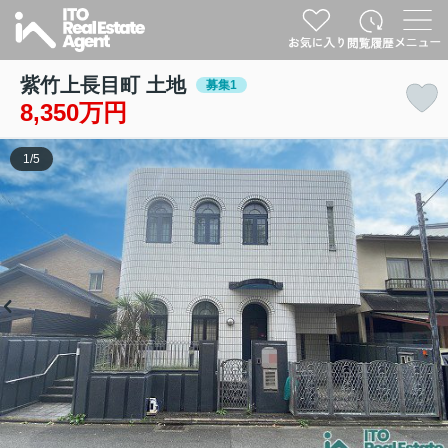
紫竹上長目町 土地
募集1
8,350万円
1
/
5