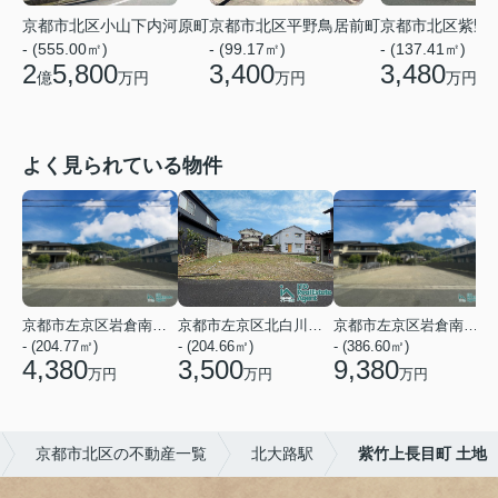
京都市北区小山下内河原町
京都市北区平野鳥居前町
京都市北区紫野
- (555.00㎡)
- (99.17㎡)
- (137.41㎡)
2
5,800
3,400
3,480
億
万円
万円
万円
よく見られている物件
京都市左京区岩倉南木野町
京都市左京区北白川下別当町
京都市左京区岩倉南木野町
- (204.77㎡)
- (204.66㎡)
- (386.60㎡)
-
4,380
3,500
9,380
万円
万円
万円
京都市北区の不動産一覧
北大路駅
紫竹上長目町 土地