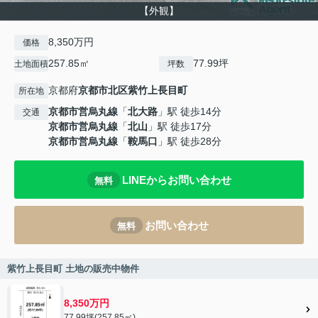
【外観】
8,350万円
価格
257.85㎡
77.99坪
土地面積
坪数
京都府
京都市北区
紫竹上長目町
所在地
京都市営烏丸線
「
北大路
」駅 徒歩14分
交通
京都市営烏丸線
「
北山
」駅 徒歩17分
京都市営烏丸線
「
鞍馬口
」駅 徒歩28分
LINEからお問い合わせ
無料
お問い合わせ
無料
紫竹上長目町 土地の販売中物件
8,350万円
77.99坪(257.85㎡)