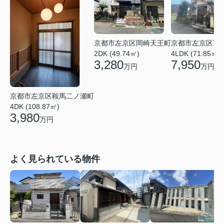
京都市左京区岡崎天王町
京都市左京区下
2DK (49.74㎡)
4LDK (71.85㎡)
3,280
7,950
万円
万円
京都市左京区鞍馬二ノ瀬町
4DK (108.87㎡)
3,980
万円
よく見られている物件