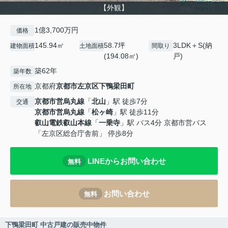
【外観】
1億3,700万円
価格
145.94㎡
58.7坪
3LDK＋S(納
建物面積
土地面積
間取り
(194.08㎡)
戸)
築62年
築年数
京都府
京都市左京区
下鴨梁田町
所在地
京都市営烏丸線
「
北山
」駅 徒歩7分
交通
京都市営烏丸線
「
松ヶ崎
」駅 徒歩11分
叡山電鉄叡山本線
「
一乗寺
」駅 バス4分 京都市営バス
「左京区総合庁舎前」 停歩8分
LINEからお問い合わせ
無料
お問い合わせ
無料
下鴨梁田町 中古戸建の販売中物件