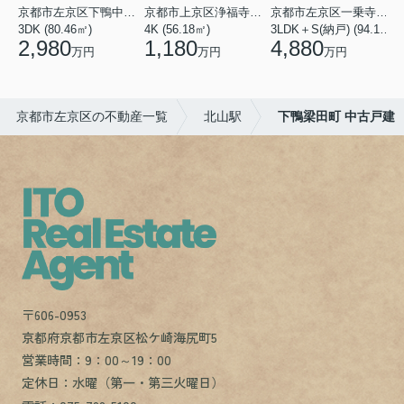
京都市左京区下鴨中川原町
京都市上京区浄福寺通一条下る東西俵屋町
京都市左京区一乗寺松田町
3DK (80.46㎡)
4K (56.18㎡)
3LDK＋S(納戸) (94.10㎡)
1
2,980
1,180
4,880
万円
万円
万円
京都市左京区の不動産一覧
北山駅
下鴨梁田町 中古戸建
〒606-0953
京都府京都市左京区松ケ崎海尻町5
営業時間：9：00～19：00
定休日：水曜（第一・第三火曜日）