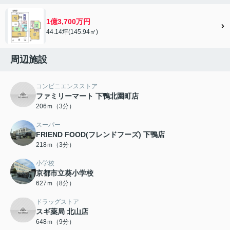
1億3,700万円
44.14坪(145.94㎡)
周辺施設
コンビニエンスストア
ファミリーマート 下鴨北園町店
206ｍ（3分）
スーパー
FRIEND FOOD(フレンドフーズ) 下鴨店
218ｍ（3分）
小学校
京都市立葵小学校
627ｍ（8分）
ドラッグストア
スギ薬局 北山店
648ｍ（9分）