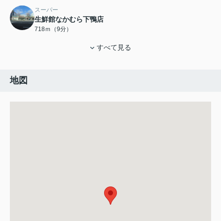
スーパー
生鮮館なかむら下鴨店
718ｍ（9分）
すべて見る
地図