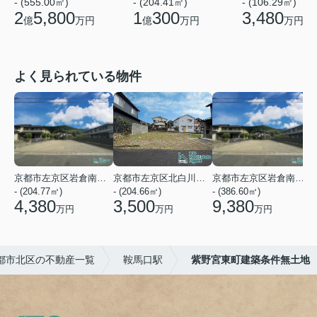
- (555.00㎡)
- (204.41㎡)
- (106.29㎡)
2
5,800
1
300
3,480
億
万円
億
万円
万円
よく見られている物件
京都市左京区岩倉南木野町
京都市左京区北白川下別当町
京都市左京区岩倉南木野町
- (204.77㎡)
- (204.66㎡)
- (386.60㎡)
-
4,380
3,500
9,380
万円
万円
万円
都市北区の不動産一覧
鞍馬口駅
紫野宮東町建築条件無土地