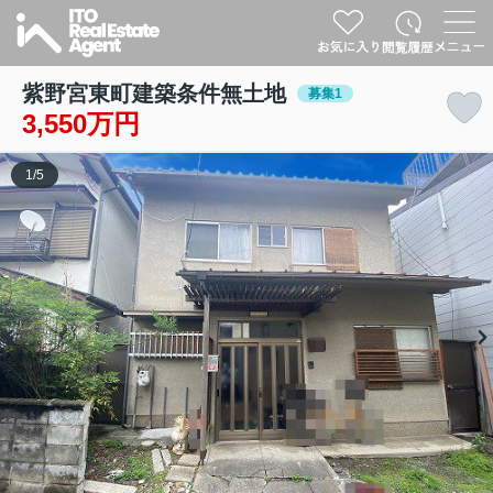
紫野宮東町建築条件無土地
募集1
3,550万円
1
/
5