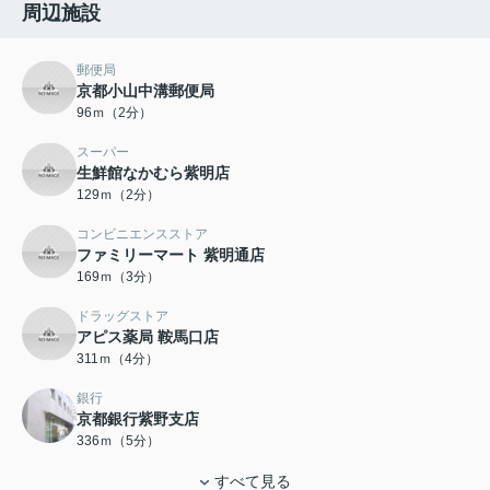
周辺施設
郵便局
京都小山中溝郵便局
96ｍ（2分）
スーパー
生鮮館なかむら紫明店
129ｍ（2分）
コンビニエンスストア
ファミリーマート 紫明通店
169ｍ（3分）
ドラッグストア
アピス薬局 鞍馬口店
311ｍ（4分）
銀行
京都銀行紫野支店
336ｍ（5分）
すべて見る