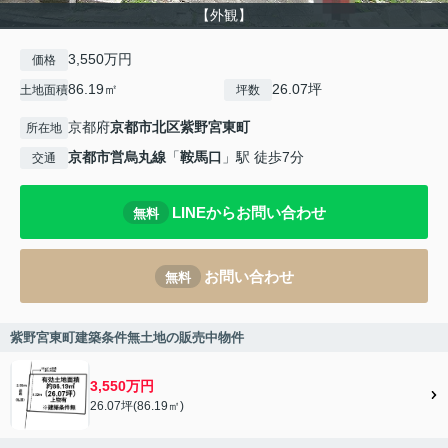
【外観】
3,550万円
価格
86.19㎡
26.07坪
土地面積
坪数
京都府
京都市北区
紫野宮東町
所在地
京都市営烏丸線
「
鞍馬口
」駅 徒歩7分
交通
LINEからお問い合わせ
無料
お問い合わせ
無料
紫野宮東町建築条件無土地の販売中物件
3,550万円
26.07坪(86.19㎡)