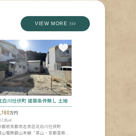
VIEW MORE
北白川仕伏町 建築条件無し 土地
,180
万円
17.35㎡
京都府京都市左京区北白川仕伏町
叡山電鉄叡山本線「茶山・京都芸術大学」駅 徒歩25分