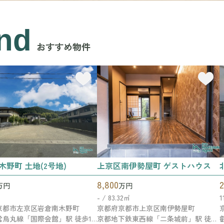
nd
おすすめ物件
木野町 土地(2号地)
上京区南伊勢屋町 ゲストハウス
8,800
2
万円
万円
㎡
- / 83.32㎡
1
京都市左京区岩倉南木野町
京都府京都市上京区南伊勢屋町
京都市営烏丸線「国際会館」駅 徒歩16分
京都地下鉄東西線「二条城前」駅 徒歩14分