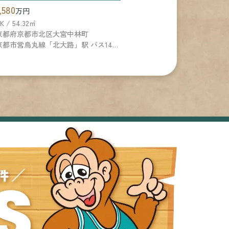
,580
万円
K / 54.32㎡
京都府京都市北区大宮中林町
京都市営烏丸線「北大路」駅 バス14分 市バス「大宮田尻町」 停歩3分