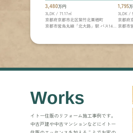
3,480
1,795
万円
万
3LDK / 71.17㎡
3LDK /
京都府京都市北区紫竹北栗栖町
京都市営烏丸線「北大路」駅 バス14分 京都市営バス「玄琢下」 停歩5分
京都市営
Works
イトー住販のリフォーム施工事例です。
中古戸建や中古マンションなどにイトー
住販のエッセンスを加えることでお家の