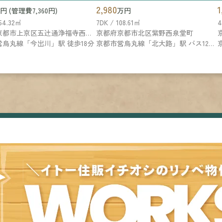
2,980
1
円 (管理費7,360円)
万円
 54.32㎡
7DK / 108.61㎡
4
京都府京都市上京区五辻通浄福寺西入一色町
京都府京都市北区紫野西泉堂町
烏丸線「今出川」駅 徒歩18分
京都市営烏丸線「北大路」駅 バス12分 京都市営バス「旭ケ丘」 停歩3分