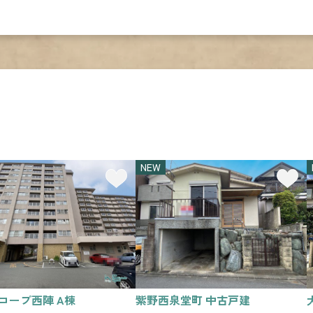
NEW
コープ西陣 A棟
紫野西泉堂町 中古戸建