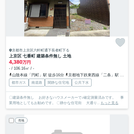
京都市上京区六軒町通下長者町下る
上京区 七番町 建築条件無し 土地
4,380
万円
- / 106.16㎡ / -
山陰本線「円町」駅 徒歩16分
京都地下鉄東西線「二条」駅 徒歩18分
都市ガス
南道路
閑静な住宅地
公共下水
〇建築条件無し お好きなハウスメーカーで♪確定測量済みです。 事
業用地としてもお勧めです。 〇静かな住宅街 大通り...
もっと見る
売地