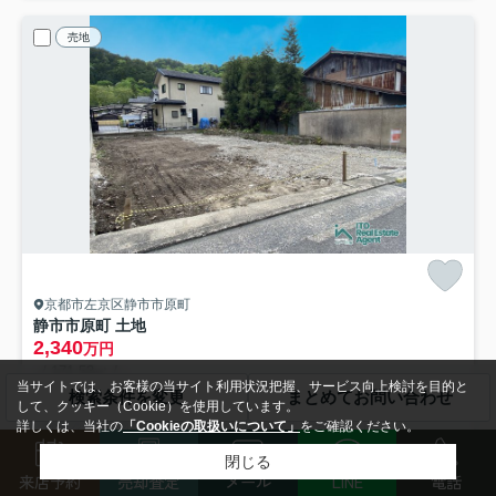
売地
京都市左京区静市市原町
静市市原町 土地
2,340
万円
- / 171.53㎡ / -
当サイトでは、お客様の当サイト利用状況把握、サービス向上検討を目的と
叡山電鉄鞍馬線「市原」駅 徒歩3分
検索条件を変更
まとめてお問い合わせ
して、クッキー（Cookie）を使用しています。
都市ガス
陽当り良好
閑静な住宅地
公共下水
詳しくは、当社の
「Cookieの取扱いについて」
をご確認ください。
閉じる
来店予約
売却査定
メール
LINE
電話
〇自然豊かで開放感ある環境。 ゆったりとした時間を感じながらの生