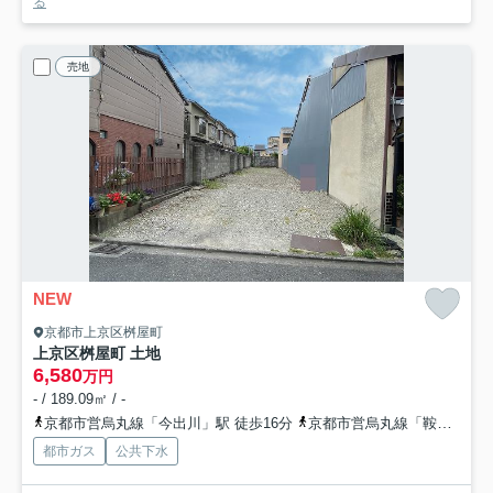
る
売地
NEW
京都市上京区桝屋町
上京区桝屋町 土地
6,580
万円
- / 189.09㎡ / -
京都市営烏丸線「今出川」駅 徒歩16分
京都市営烏丸線「鞍馬口」駅 徒歩26分
都市ガス
公共下水