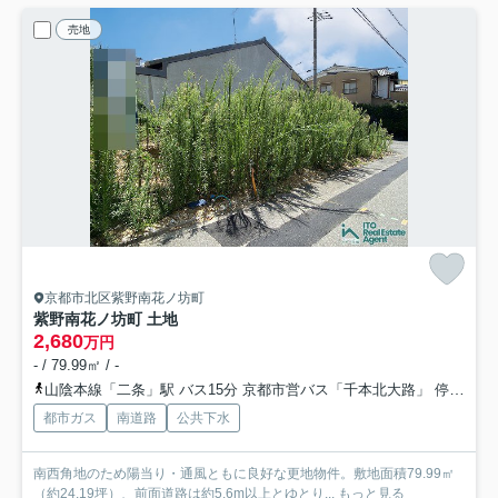
売地
京都市北区紫野南花ノ坊町
紫野南花ノ坊町 土地
2,680
万円
- / 79.99㎡ / -
山陰本線「二条」駅 バス15分 京都市営バス「千本北大路」 停歩4分
都市ガス
南道路
公共下水
南西角地のため陽当り・通風ともに良好な更地物件。敷地面積79.99㎡
（約24.19坪）、前面道路は約5.6m以上とゆとり...
もっと見る