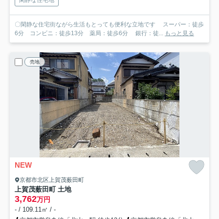
〇閑静な住宅街ながら生活もとっても便利な立地です スーパー：徒歩
6分 コンビニ：徒歩13分 薬局：徒歩6分 銀行：徒...
もっと見る
売地
NEW
京都市北区上賀茂薮田町
上賀茂薮田町 土地
3,762
万円
- / 109.11㎡ / -