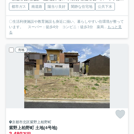
都市ガス
南道路
陽当り良好
閑静な住宅地
公共下水
〇生活利便施設や教育施設も身近に揃い、暮らしやすい住環境が整って
います。 スーパー：徒歩4分 コンビニ：徒歩3分 薬局...
もっと見
る
売地
京都市北区紫野上柏野町
紫野上柏野町 土地(4号地)
2,480