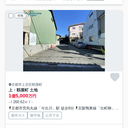
売地
京都市上京区靭屋町
上・靱屋町 土地
1
5,000
億
万円
- / 260.62㎡ / -
京都市営烏丸線「今出川」駅 徒歩8分
京阪鴨東線「出町柳」駅 徒歩25分
都市ガス
旗竿地
公共下水