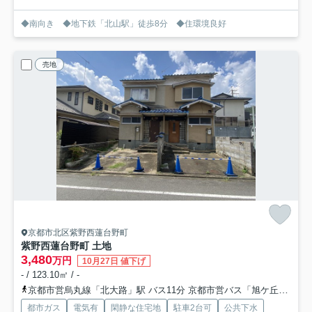
◆南向き ◆地下鉄「北山駅」徒歩8分 ◆住環境良好
売地
京都市北区紫野西蓮台野町
紫野西蓮台野町 土地
3,480
万円
10月27日 値下げ
- / 123.10㎡ / -
京都市営烏丸線「北大路」駅 バス11分 京都市営バス「旭ケ丘」 停歩4分
都市ガス
電気有
閑静な住宅地
駐車2台可
公共下水