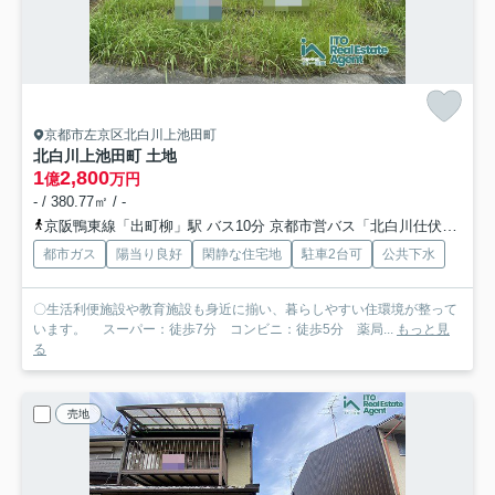
京都市左京区北白川上池田町
北白川上池田町 土地
1
2,800
億
万円
- / 380.77㎡ / -
京阪鴨東線「出町柳」駅 バス10分 京都市営バス「北白川仕伏町」 停歩1分
都市ガス
陽当り良好
閑静な住宅地
駐車2台可
公共下水
〇生活利便施設や教育施設も身近に揃い、暮らしやすい住環境が整って
います。 スーパー：徒歩7分 コンビニ：徒歩5分 薬局...
もっと見
る
売地