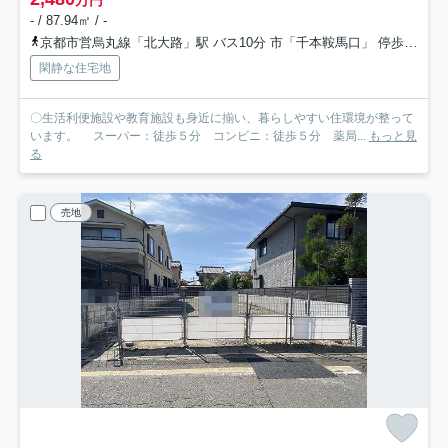
万円
- / 87.94㎡ / -
京都市営烏丸線「北大路」駅 バス10分 市「千本鞍馬口」 停歩3分
閑静な住宅地
〇生活利便施設や教育施設も身近に揃い、暮らしやすい住環境が整って
います。 スーパー：徒歩５分 コンビニ：徒歩５分 薬局...
もっと見
る
売地