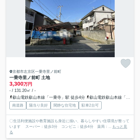
京都市左京区一乗寺里ノ前町
一乗寺里ノ前町 土地
3,300
万円
- / 131.20㎡ / -
叡山電鉄叡山本線「一乗寺」駅 徒歩4分
叡山電鉄叡山本線「茶山・京都芸術大学」駅 徒歩12分
南道路
陽当り良好
閑静な住宅地
駐車2台可
〇生活利便施設や教育施設も身近に揃い、暮らしやすい住環境が整って
います スーパー：徒歩3分 コンビニ：徒歩4分 薬局：...
もっと見
る