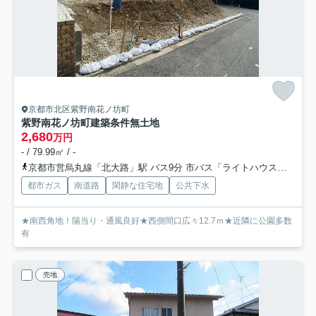
京都市北区紫野南花ノ坊町
紫野南花ノ坊町建築条件無土地
2,680
万円
- / 79.99㎡ / -
京都市営烏丸線「北大路」駅 バス9分 市バス「ライトハウス前」 停歩3分
都市ガス
南道路
閑静な住宅地
公共下水
★南西角地！陽当り・通風良好★西側間口広々12.7ｍ★近隣に公園多数
有
売地