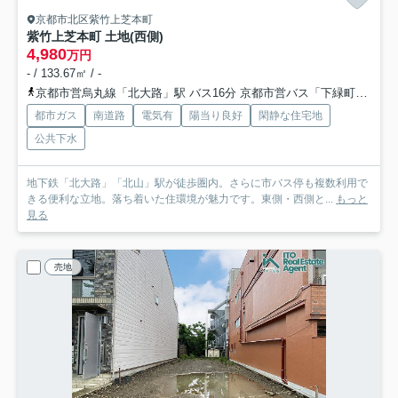
京都市北区紫竹上芝本町
紫竹上芝本町 土地(西側)
4,980
万円
- / 133.67㎡ / -
京都市営烏丸線「北大路」駅 バス16分 京都市営バス「下緑町」 停歩3分
都市ガス
南道路
電気有
陽当り良好
閑静な住宅地
公共下水
地下鉄「北大路」「北山」駅が徒歩圏内。さらに市バス停も複数利用で
きる便利な立地。落ち着いた住環境が魅力です。東側・西側と...
もっと
見る
売地