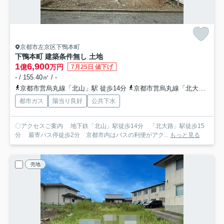
京都市左京区下鴨本町
下鴨本町 建築条件無し 土地
1
6,900
億
万円
7月25日 値下げ
- / 155.40㎡ / -
京都市営烏丸線「北山」駅 徒歩14分
京都市営烏丸線「北大路」駅 徒歩15分
都市ガス
陽当り良好
公共下水
〇アクセスご案内 地下鉄「北山」駅徒歩14分 「北大路」駅徒歩15
分 最寄バス停徒歩2分 京都市内はバスの利便がアク...
もっと見る
売地