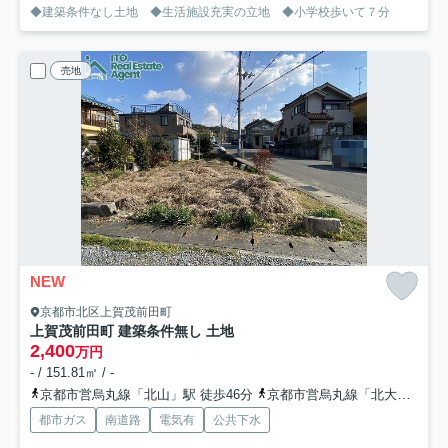
◆建築条件なし土地 ◆生活施設充実の立地 ◆小学校歩いて７分
売地
NEW
京都市北区上賀茂前田町
上賀茂前田町 建築条件無し 土地
2,400
万円
- / 151.81㎡ / -
京都市営烏丸線「北山」駅 徒歩46分
京都市営烏丸線「北大路」駅 徒歩46分
都市ガス
南道路
電気有
公共下水