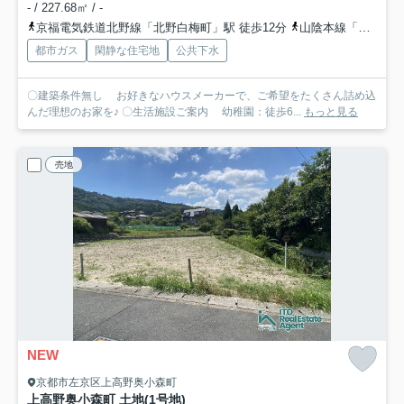
- / 227.68㎡ / -
京福電気鉄道北野線「北野白梅町」駅 徒歩12分
山陰本線「円町」駅 バス9分 京都市営バス「桜木町（京都府）」 停歩3分
都市ガス
閑静な住宅地
公共下水
〇建築条件無し お好きなハウスメーカーで、ご希望をたくさん詰め込
んだ理想のお家を♪ 〇生活施設ご案内 幼稚園：徒歩6...
もっと見る
売地
NEW
京都市左京区上高野奥小森町
上高野奥小森町 土地(1号地)