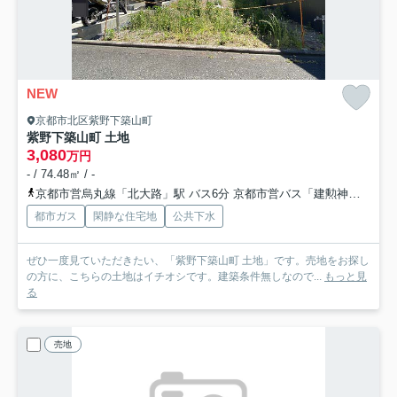
NEW
京都市北区紫野下築山町
紫野下築山町 土地
3,080
万円
- / 74.48㎡ / -
京都市営烏丸線「北大路」駅 バス6分 京都市営バス「建勲神社前」 停歩5分
都市ガス
閑静な住宅地
公共下水
ぜひ一度見ていただきたい、「紫野下築山町 土地」です。売地をお探し
の方に、こちらの土地はイチオシです。建築条件無しなので...
もっと見
る
売地