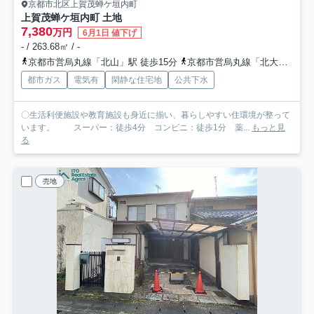
京都市北区上賀茂蝉ケ垣内町
上賀茂蝉ケ垣内町 土地
7,380
万円
6月1日 値下げ
- / 263.68㎡ / -
京都市営烏丸線「北山」駅 徒歩15分
京都市営烏丸線「北大路」駅 徒歩19分
都市ガス
電気有
閑静な住宅地
公共下水
〇生活利便施設や教育施設も身近に揃い、暮らしやすい住環境が整って
います。 スーパー：徒歩4分 コンビニ：徒歩1分 薬...
もっと見
る
売地