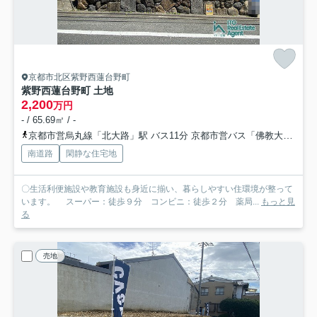
京都市北区紫野西蓮台野町
紫野西蓮台野町 土地
2,200
万円
- / 65.69㎡ / -
京都市営烏丸線「北大路」駅 バス11分 京都市営バス「佛教大学前」 停歩2分
南道路
閑静な住宅地
〇生活利便施設や教育施設も身近に揃い、暮らしやすい住環境が整って
います。 スーパー：徒歩９分 コンビニ：徒歩２分 薬局...
もっと見
る
売地