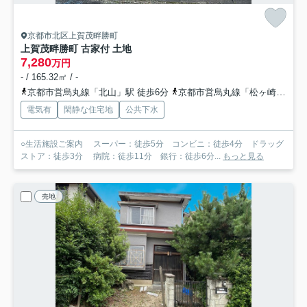
京都市北区上賀茂畔勝町
上賀茂畔勝町 古家付 土地
7,280
万円
- / 165.32㎡ / -
京都市営烏丸線「北山」駅 徒歩6分
京都市営烏丸線「松ヶ崎」駅 徒歩18分
電気有
閑静な住宅地
公共下水
○生活施設ご案内 スーパー：徒歩5分 コンビニ：徒歩4分 ドラッグ
ストア：徒歩3分 病院：徒歩11分 銀行：徒歩6分...
もっと見る
売地