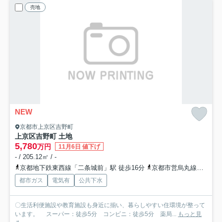
売地
NEW
京都市上京区吉野町
上京区吉野町 土地
5,780
万円
11月6日 値下げ
- / 205.12㎡ / -
京都地下鉄東西線「二条城前」駅 徒歩16分
京都市営烏丸線「丸太町」駅 徒歩17分
都市ガス
電気有
公共下水
〇生活利便施設や教育施設も身近に揃い、暮らしやすい住環境が整って
います。 スーパー：徒歩5分 コンビニ：徒歩5分 薬局...
もっと見