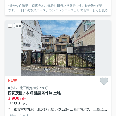
○静かな住環境 南西角地で風通し日当たり良好です。徒歩5分で鴨川
です。 日々の散策コース、ランニングコースとしても車...
もっと見る
売地
NEW
京都市北区西賀茂榿ノ木町
西賀茂榿ノ木町 建築条件無 土地
3,980
万円
- / 155.81㎡ / -
京都市営烏丸線「北大路」駅 バス12分 京都市営バス「上賀茂御薗橋」 停歩6分
閑静な住宅地