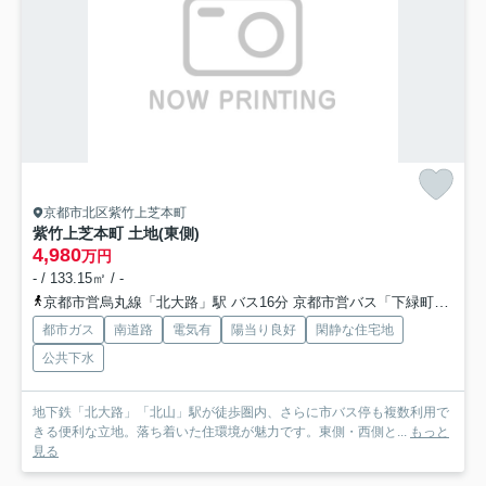
京都市北区紫竹上芝本町
紫竹上芝本町 土地(東側)
4,980
万円
- / 133.15㎡ / -
京都市営烏丸線「北大路」駅 バス16分 京都市営バス「下緑町」 停歩3分
都市ガス
南道路
電気有
陽当り良好
閑静な住宅地
公共下水
地下鉄「北大路」「北山」駅が徒歩圏内、さらに市バス停も複数利用で
きる便利な立地。落ち着いた住環境が魅力です。東側・西側と...
もっと
見る