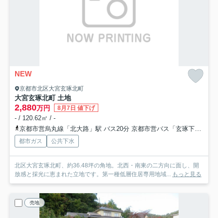
NEW
京都市北区大宮玄琢北町
大宮玄琢北町 土地
2,880
万円
8月7日 値下げ
- / 120.62㎡ / -
京都市営烏丸線「北大路」駅 バス20分 京都市営バス「玄琢下」 停歩7分
都市ガス
公共下水
北区大宮玄琢北町、約36.48坪の角地。北西・南東の二方向に面し、開
放感と採光に恵まれた立地です。第一種低層住居専用地域...
もっと見る
売地