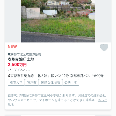
NEW
京都市北区衣笠赤阪町
衣笠赤阪町 土地
2,500
万円
- / 156.62㎡ / -
京都市営烏丸線「北大路」駅 バス12分 京都市営バス「金閣寺道」 停歩14分
都市ガス
電気有
閑静な住宅地
公共下水
徒歩9分の場所に京都市立金閣小学校があります。お目当ての建築会社
やハウスメーカーで、マイホームを建てることができる建築条...
もっと
見る