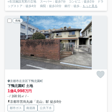
○生活施設充実の立地 スーパー：徒歩7分 コンビニ：徒歩2分 ドラ
ッグストア：徒歩4分 病院：徒歩10分 銀行：徒歩...
もっと見る
売地
京都市左京区下鴨北園町
下鴨北園町 土地
1
4,998
億
万円
- / 168.91㎡ / -
京都市営烏丸線「北山」駅 徒歩8分
都市ガス
南道路
公共下水