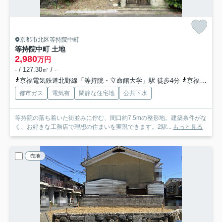
京都市北区等持院中町
等持院中町 土地
2,980
万円
- / 127.30㎡ / -
京福電気鉄道北野線「等持院・立命館大学」駅 徒歩4分
京福電気鉄道北野線「北野白梅町」駅 徒歩8分
都市ガス
電気有
閑静な住宅地
公共下水
等持院の落ち着いた街並みに佇む、間口約7.5mの整形地。建築条件がな
く、お好きな工務店で理想の住まいを実現できます。2駅...
もっと見る
売地