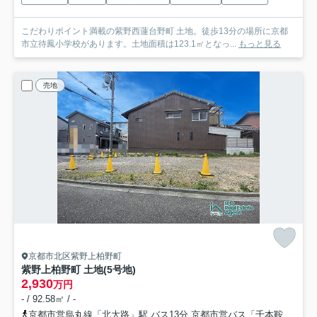
こだわりポイント満載の紫野西蓮台野町 土地。徒歩13分の場所に京都
市立待鳳小学校があります。土地面積は123.1㎡となっ...
もっと見る
売地
京都市北区紫野上柏野町
紫野上柏野町 土地(5号地)
2,930
万円
- / 92.58㎡ / -
京都市営烏丸線「北大路」駅 バス13分 京都市営バス「千本鞍馬口」 停歩3分