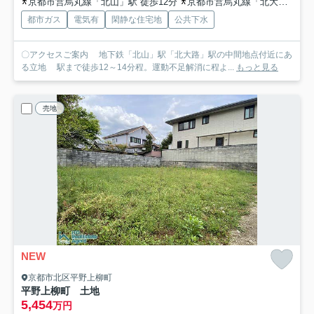
京都市営烏丸線「北山」駅 徒歩12分
京都市営烏丸線「北大路」駅 バス5分 京都市営バス「上賀茂橋」 停歩6分
都市ガス
電気有
閑静な住宅地
公共下水
〇アクセスご案内 地下鉄「北山」駅「北大路」駅の中間地点付近にあ
る立地 駅まで徒歩12～14分程。運動不足解消に程よ...
もっと見る
売地
NEW
京都市北区平野上柳町
平野上柳町 土地
5,454
万円