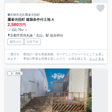
京都市北区鷹峯光悦町
鷹峯光悦町 建築条件付土地 A
2,580
万円
- / 151.79㎡ / -
京都市営烏丸線「北山」駅 徒歩45分
都市ガス
公共下水
〇庭付き 敷地の一部を家庭菜園、ガーデニングスペースとしても楽し
めます。 季節の野菜を収穫を楽しんだり、お花を植える...
もっと見る
売地