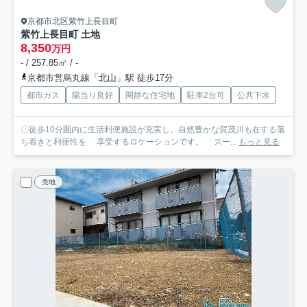
京都市北区紫竹上長目町
紫竹上長目町 土地
8,350
万円
- / 257.85㎡ / -
京都市営烏丸線「北山」駅 徒歩17分
都市ガス
陽当り良好
閑静な住宅地
駐車2台可
公共下水
〇徒歩10分圏内に生活利便施設が充実し、自然豊かな賀茂川も在する落
ち着きと利便性を 享受するロケーションです。 スー...
もっと見る
売地