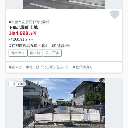
京都市左京区下鴨北園町
下鴨北園町 土地
1
4,998
億
万円
- / 168.91㎡ / -
京都市営烏丸線「北山」駅 徒歩8分
都市ガス
南道路
公共下水
◆南向き ◆地下鉄「北山駅」徒歩8分 ◆住環境良好
売地