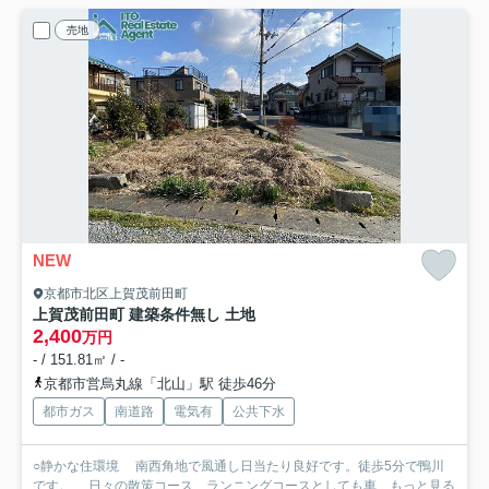
売地
NEW
京都市北区上賀茂前田町
上賀茂前田町 建築条件無し 土地
2,400
万円
- / 151.81㎡ / -
京都市営烏丸線「北山」駅 徒歩46分
都市ガス
南道路
電気有
公共下水
○静かな住環境 南西角地で風通し日当たり良好です。徒歩5分で鴨川
です。 日々の散策コース、ランニングコースとしても車...
もっと見る