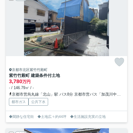
京都市北区紫竹竹殿町
紫竹竹殿町 建築条件付土地
3,780
万円
- / 146.79㎡ / -
京都市営烏丸線「北山」駅 バス8分 京都市営バス「加茂川中学前」 停歩6分
都市ガス
公共下水
◆閑静な住宅街 ◆土地広々約44坪 ◆生活施設充実の立地