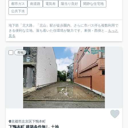
都市ガス
南道路
電気有
陽当り良好
閑静な住宅地
公共下水
地下鉄「北大路」「北山」駅が徒歩圏内。さらに市バス停も複数利用で
きる便利な立地。落ち着いた住環境が魅力です。東側・西側と...
もっと
見る
売地
京都市左京区下鴨本町
下鴨本町 建築条件無し 土地