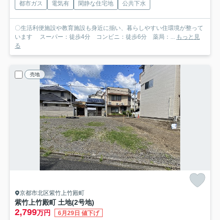
都市ガス
電気有
閑静な住宅地
公共下水
〇生活利便施設や教育施設も身近に揃い、暮らしやすい住環境が整って
います スーパー：徒歩4分 コンビニ：徒歩6分 薬局：...
もっと見
る
売地
京都市北区紫竹上竹殿町
紫竹上竹殿町 土地(2号地)
2,799
万円
6月29日 値下げ