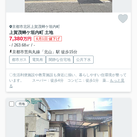
京都市北区上賀茂蝉ケ垣内町
上賀茂蝉ケ垣内町 土地
7,380
万円
6月1日 値下げ
- / 263.68㎡ / -
京都市営烏丸線「北山」駅 徒歩15分
都市ガス
電気有
閑静な住宅地
公共下水
〇生活利便施設や教育施設も身近に揃い、暮らしやすい住環境が整って
います。 スーパー：徒歩4分 コンビニ：徒歩1分 薬...
もっと見
る
売地