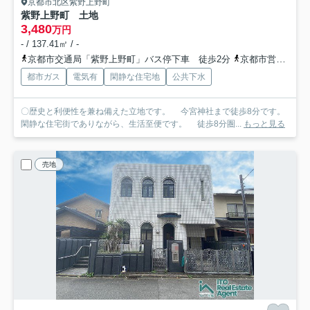
京都市北区紫野上野町
紫野上野町 土地
3,480
万円
- / 137.41㎡ / -
京都市交通局「紫野上野町」バス停下車 徒歩2分
京都市営烏丸線「北山」駅 バス9分 京都市営バス「常徳寺前」 停歩6分
都市ガス
電気有
閑静な住宅地
公共下水
〇歴史と利便性を兼ね備えた立地です。 今宮神社まで徒歩8分です。
閑静な住宅街でありながら、生活至便です。 徒歩8分圏...
もっと見る
売地