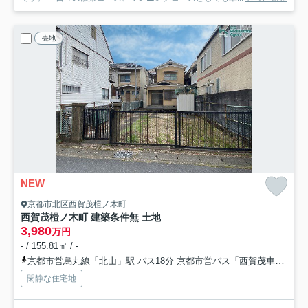
売地
NEW
京都市北区西賀茂榿ノ木町
西賀茂榿ノ木町 建築条件無 土地
3,980
万円
- / 155.81㎡ / -
京都市営烏丸線「北山」駅 バス18分 京都市営バス「西賀茂車庫前」 停歩7分
閑静な住宅地