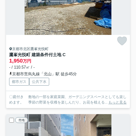
京都市北区鷹峯光悦町
鷹峯光悦町 建築条件付土地 C
1,950
万円
- / 110.57㎡ / -
京都市営烏丸線「北山」駅 徒歩45分
都市ガス
公共下水
〇庭付き 敷地の一部を家庭菜園、ガーデニングスペースとしても楽し
めます。 季節の野菜を収穫を楽しんだり、お花を植える...
もっと見る
売地