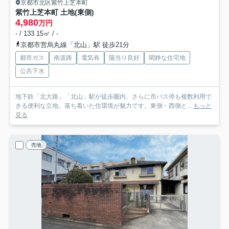
京都市北区紫竹上芝本町
紫竹上芝本町 土地(東側)
4,980
万円
- / 133.15㎡ / -
京都市営烏丸線「北山」駅 徒歩21分
都市ガス
南道路
電気有
陽当り良好
閑静な住宅地
公共下水
地下鉄「北大路」「北山」駅が徒歩圏内、さらに市バス停も複数利用で
きる便利な立地。落ち着いた住環境が魅力です。東側・西側と...
もっと
見る
売地