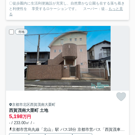
〇徒歩圏内に生活利便施設が充実し、自然豊かな公園も在する落ち着き
と利便性を 享受するロケーションです。 スーパー：徒...
もっと見
る
売地
京都市北区西賀茂南大栗町
西賀茂南大栗町 土地
5,198
万円
- / 233.00㎡ / -
京都市営烏丸線「北山」駅 バス18分 京都市営バス「西賀茂車庫前」 停歩5分