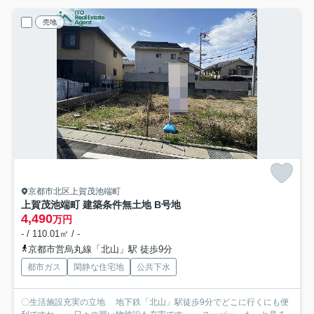
売地
京都市北区上賀茂池端町
上賀茂池端町 建築条件無土地 B号地
4,490
万円
- / 110.01㎡ / -
京都市営烏丸線「北山」駅 徒歩9分
都市ガス
閑静な住宅地
公共下水
〇生活施設充実の立地 地下鉄「北山」駅徒歩9分でどこに行くにも便