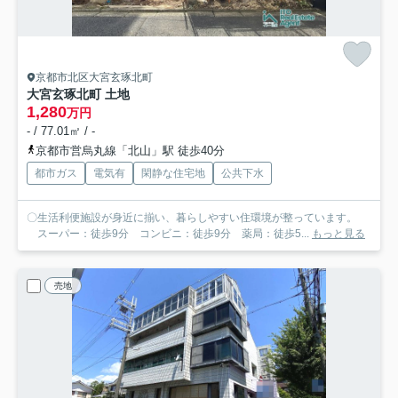
京都市北区大宮玄琢北町
大宮玄琢北町 土地
1,280
万円
- / 77.01㎡ / -
京都市営烏丸線「北山」駅 徒歩40分
都市ガス
電気有
閑静な住宅地
公共下水
〇生活利便施設が身近に揃い、暮らしやすい住環境が整っています。
スーパー：徒歩9分 コンビニ：徒歩9分 薬局：徒歩5...
もっと見る
売地