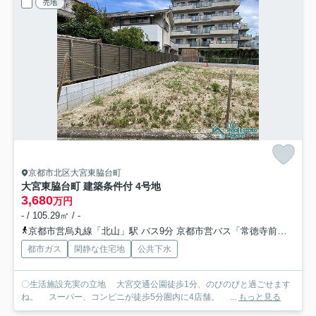
売地
京都市北区大宮東脇台町
大宮東脇台町 建築条件付 4号地
3,680
万円
- / 105.29㎡ / -
京都市営烏丸線「北山」駅 バス9分 京都市営バス「常徳寺前」 停歩8分
都市ガス
閑静な住宅地
公共下水
〇生活施設充実の立地 大宮交通公園徒歩1分、のびのびと過ごせます
ね。 スーパー、コンビニが徒歩5分圏内に4店舗。 ...
もっと見る