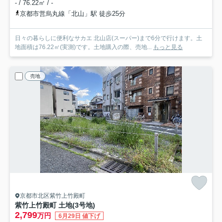
- / 76.22㎡ / -
京都市営烏丸線「北山」駅 徒歩25分
日々の暮らしに便利なサカエ 北山店(スーパー)まで6分で行けます。土
地面積は76.22㎡(実測)です。土地購入の際、売地...
もっと見る
売地
京都市北区紫竹上竹殿町
紫竹上竹殿町 土地(3号地)
2,799
万円
6月29日 値下げ