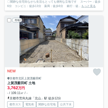
〇閑静な住宅街ながら生活もとっても便利な立地です スーパー：徒歩
6分 コンビニ：徒歩13分 薬局：徒歩6分 銀行：徒...
もっと見る
売地
NEW
京都市北区上賀茂薮田町
上賀茂薮田町 土地
3,762
万円
- / 109.11㎡ / -
京都市営烏丸線「北山」駅 徒歩12分
都市ガス
電気有
閑静な住宅地
公共下水