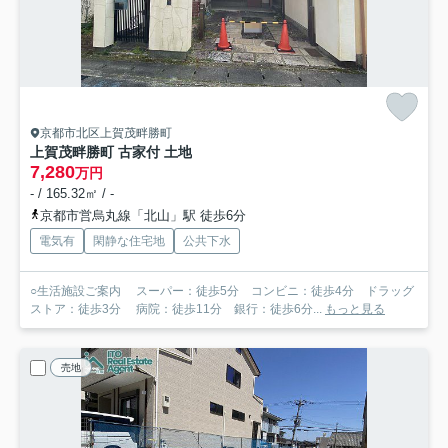
京都市北区上賀茂畔勝町
上賀茂畔勝町 古家付 土地
7,280
万円
- / 165.32㎡ / -
京都市営烏丸線「北山」駅 徒歩6分
電気有
閑静な住宅地
公共下水
○生活施設ご案内 スーパー：徒歩5分 コンビニ：徒歩4分 ドラッグ
ストア：徒歩3分 病院：徒歩11分 銀行：徒歩6分...
もっと見る
売地