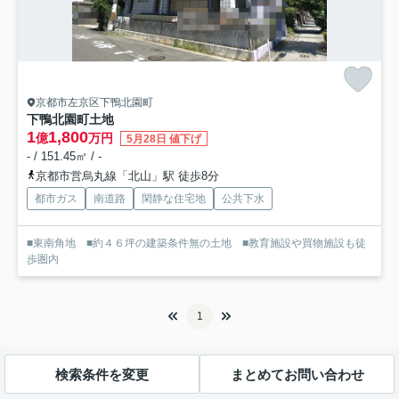
京都市左京区下鴨北園町
下鴨北園町土地
1
1,800
億
万円
5月28日 値下げ
- / 151.45㎡ / -
京都市営烏丸線「北山」駅 徒歩8分
都市ガス
南道路
閑静な住宅地
公共下水
■東南角地 ■約４６坪の建築条件無の土地 ■教育施設や買物施設も徒
歩圏内
1
検索条件を変更
まとめてお問い合わせ