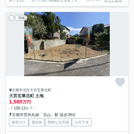
利ですね。 日々の買い物施設も充実です。 スーパー...
もっと見る
売地
京都市北区大宮玄琢北町
大宮玄琢北町 土地
1,580
万円
- / 109.13㎡ / -
京都市営烏丸線「北山」駅 徒歩38分
都市ガス
電気有
閑静な住宅地
公共下水