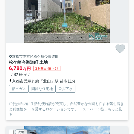
京都市左京区松ケ崎今海道町
松ケ崎今海道町 土地
6,780
万円
2月6日 値下げ
- / 82.66㎡ / -
京都市営烏丸線「北山」駅 徒歩11分
都市ガス
閑静な住宅地
公共下水
〇徒歩圏内に生活利便施設が充実し、自然豊かな公園も在する落ち着き
と利便性を 享受するロケーションです。 スーパー：徒...
もっと見
る
売地