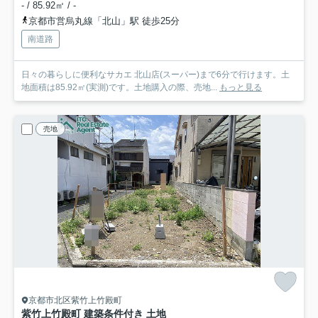
- / 85.92㎡ / -
京都市営烏丸線「北山」駅 徒歩25分
南道路
日々の暮らしに便利なサカエ 北山店(スーパー)まで6分で行けます。土
地面積は85.92㎡(実測)です。土地購入の際、売地...
もっと見る
売地
京都市北区紫竹上竹殿町
紫竹上竹殿町 建築条件付き 土地