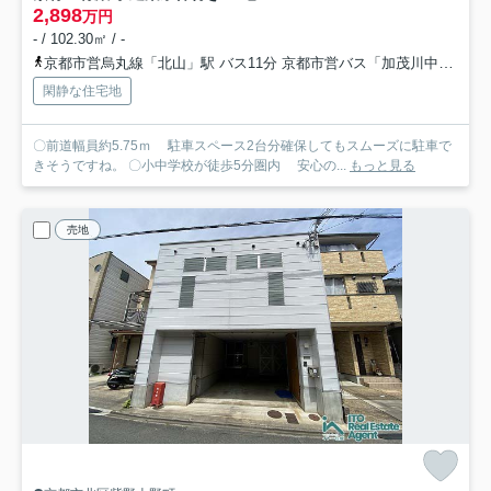
2,898
万円
- / 102.30㎡ / -
京都市営烏丸線「北山」駅 バス11分 京都市営バス「加茂川中学前」 停歩5分
閑静な住宅地
〇前道幅員約5.75ｍ 駐車スペース2台分確保してもスムーズに駐車で
きそうですね。 〇小中学校が徒歩5分圏内 安心の...
もっと見る
売地