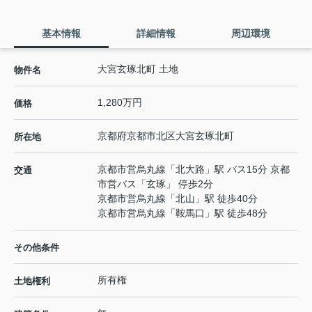
基本情報
詳細情報
周辺環境
大宮玄琢北町 土地
物件名
1,280万円
価格
京都府
京都市北区
大宮玄琢北町
所在地
京都市営烏丸線
「
北大路
」駅 バス15分 京都
交通
市営バス「玄琢」 停歩2分
京都市営烏丸線
「
北山
」駅 徒歩40分
京都市営烏丸線
「
鞍馬口
」駅 徒歩48分
その他条件
所有権
土地権利