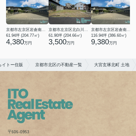
京都市左京区岩倉南木野町
京都市左京区北白川下別当町
京都市左京区岩倉南木野町
61.94坪 (204.77㎡)
61.90坪 (204.66㎡)
116.94坪 (386.60㎡)
4
4,380
3,500
9,380
万円
万円
万円
らイトー住販
京都市北区の不動産一覧
大宮玄琢北町 土地
〒606-0953