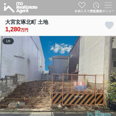
大宮玄琢北町 土地
1,280
万円
1
/
6