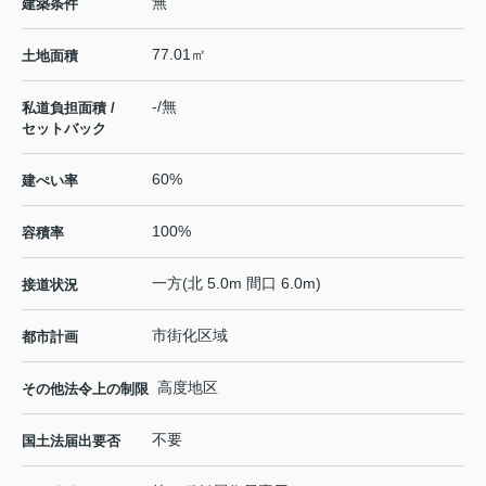
無
建築条件
77.01㎡
土地面積
-/無
私道負担面積 /
セットバック
60%
建ぺい率
100%
容積率
一方(北 5.0m 間口 6.0m)
接道状況
市街化区域
都市計画
高度地区
その他法令上の制限
不要
国土法届出要否