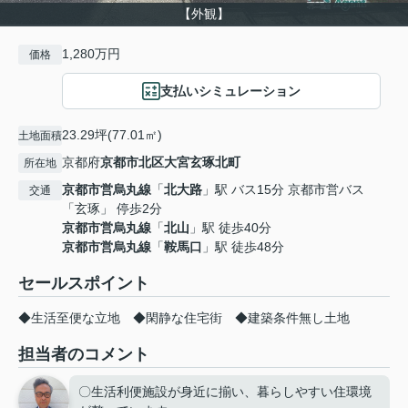
【外観】
1,280万円
価格
支払いシミュレーション
23.29坪(77.01㎡)
土地面積
京都府
京都市北区
大宮玄琢北町
所在地
京都市営烏丸線
「
北大路
」駅 バス15分 京都市営バス
交通
「玄琢」 停歩2分
京都市営烏丸線
「
北山
」駅 徒歩40分
京都市営烏丸線
「
鞍馬口
」駅 徒歩48分
セールスポイント
◆生活至便な立地 ◆閑静な住宅街 ◆建築条件無し土地
担当者のコメント
〇生活利便施設が身近に揃い、暮らしやすい住環境