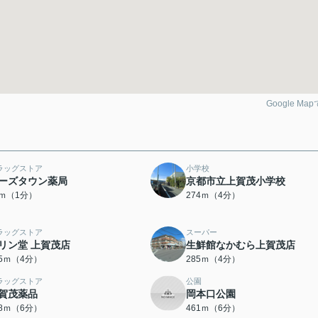
Google Ma
ラッグストア
小学校
ーズタウン薬局
京都市立上賀茂小学校
7ｍ（1分）
274ｍ（4分）
ラッグストア
スーパー
リン堂 上賀茂店
生鮮館なかむら上賀茂店
85ｍ（4分）
285ｍ（4分）
ラッグストア
公園
賀茂薬品
岡本口公園
58ｍ（6分）
461ｍ（6分）