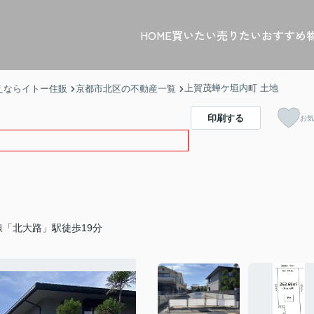
HOME
買いたい
売りたい
おすすめ
上賀茂蝉ケ垣内町 土地
えならイトー住販
京都市北区の不動産一覧
印刷する
お気
「北大路」駅徒歩19分