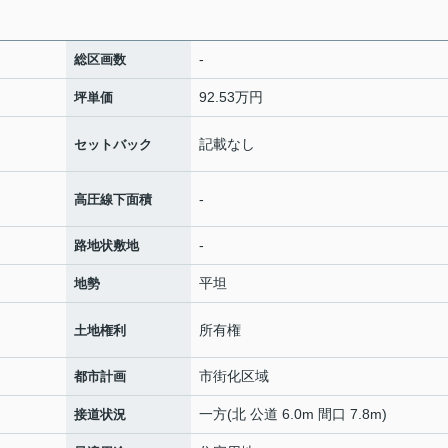
-
総区画数
92.53万円
坪単価
記載なし
セットバック
-
高圧線下面積
-
路地状敷地
平坦
地勢
所有権
土地権利
市街化区域
都市計画
一方(北 公道 6.0m 間口 7.8m)
接道状況