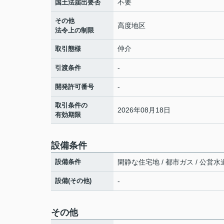
不要
国土法届出要否
その他
高度地区
法令上の制限
仲介
取引態様
-
引渡条件
-
開発許可番号
取引条件の
2026年08月18日
有効期限
設備条件
設備条件
閑静な住宅地 / 都市ガス / 公営水道
設備(その他)
-
その他