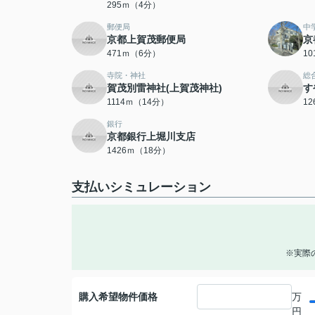
295ｍ（4分）
郵便局
中
京都上賀茂郵便局
京
471ｍ（6分）
1
寺院・神社
総
賀茂別雷神社(上賀茂神社)
す
1114ｍ（14分）
1
銀行
京都銀行上堀川支店
1426ｍ（18分）
支払いシミュレーション
※実際
購入希望物件価格
万
円