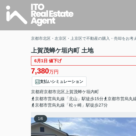
京都市北区・左京区・上京区で不動産の購入・売却をお考
上賀茂蝉ケ垣内町 土地
6月1日 値下げ
7,380
万円
支払いシミュレーション
京都府
京都市北区
上賀茂蝉ケ垣内町
京都市営烏丸線「北山」駅徒歩15分
京都市営烏丸線
京都市営烏丸線「松ヶ崎」駅徒歩27分
1
/
6