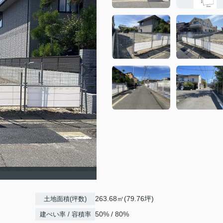
263.68㎡(79.76坪)
土地面積(坪数)
50% / 80%
建ぺい率 / 容積率