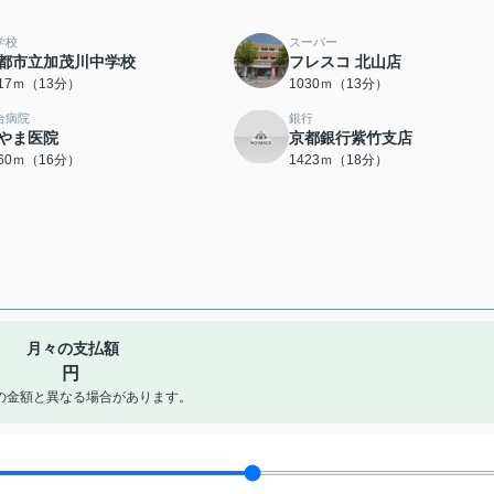
学校
スーパー
都市立加茂川中学校
フレスコ 北山店
017ｍ（13分）
1030ｍ（13分）
合病院
銀行
やま医院
京都銀行紫竹支店
260ｍ（16分）
1423ｍ（18分）
月々の支払額
円
の金額と異なる場合があります。