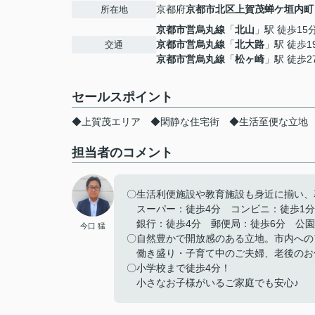
京都府
京都市北区
上賀茂蝉ケ垣内町
所在地
京都市営烏丸線
「
北山
」駅 徒歩15
京都市営烏丸線
「
北大路
」駅 徒歩1
交通
京都市営烏丸線
「
松ヶ崎
」駅 徒歩2
セールスポイント
◆上賀茂エリア ◆閑静な住宅街 ◆生活至便な立地
担当者のコメント
〇生活利便施設や教育施設も身近に揃い
スーパー：徒歩4分 コンビニ：徒歩1分
銀行：徒歩4分 郵便局：徒歩6分 公園
今口 猛
〇自然豊かで開放感のある立地。市内への
働き盛り・子育て中のご夫婦、老後のお
〇小学校まで徒歩4分！
小さなお子様がいるご家庭でも安心♪