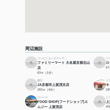
周辺施設
コンビニエンスストア
ド
ファミリーマート 大名屋京都北山
ロ
店
6
63ｍ（1分）
銀行
ド
JA京都市上賀茂支店
キ
283ｍ（4分）
2
スーパー
ド
FOOD SHOP(フードショップ)エ
上
ムジー 上賀茂店
4