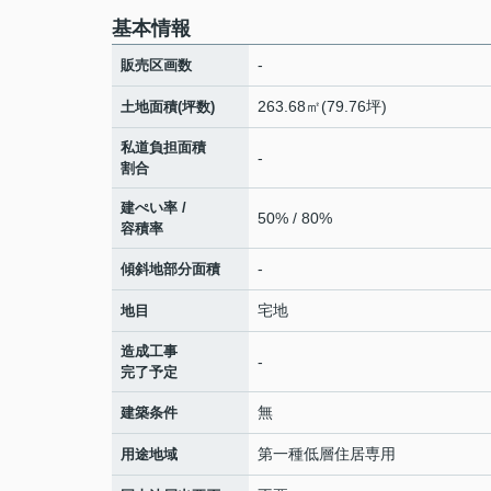
基本情報
-
販売区画数
263.68㎡(79.76坪)
土地面積(坪数)
私道負担面積
-
割合
建ぺい率 /
50% / 80%
容積率
-
傾斜地部分面積
宅地
地目
造成工事
-
完了予定
無
建築条件
第一種低層住居専用
用途地域