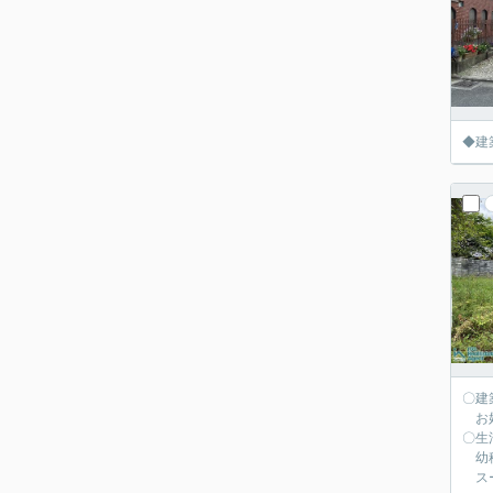
◆建
〇建
お好
〇生
幼稚
スー