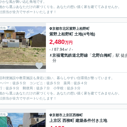
やかな風が舞い込む角地です。
地から選ぶあなただけの家づくりを。あなたの想い描く家を建ててみませんか。
担当が全力でサポートいたします！
売地
京都市北区
紫野上柏野町
紫野上柏野町 土地(4号地)
2,480
万円
- / 87.94㎡ / -
京福電気鉄道北野線
「
北野白梅町
」駅 徒
分
活利便施設や教育施設も身近に揃い、暮らしやすい住環境が整っています。
パー：徒歩５分 コンビニ：徒歩５分 薬局：徒歩４分
：徒歩９分 郵便局：徒歩７分 小学校：徒歩３分
地から選ぶあなただけの家づくりを。あなたの想い描く家を建ててみませんか。
担当が全力でサポートいたします！
売地
京都市上京区
西柳町
上京区 西柳町 建築条件付き土地