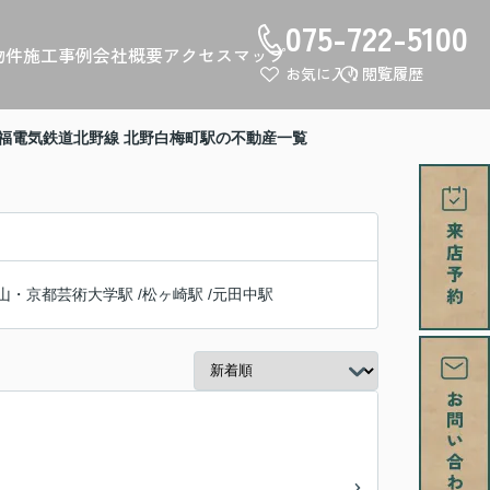
075-722-5100
物件
施工事例
会社概要
アクセスマップ
お気に入り
閲覧履歴
福電気鉄道北野線 北野白梅町駅の不動産一覧
山・京都芸術大学駅
/
松ヶ崎駅
/
元田中駅