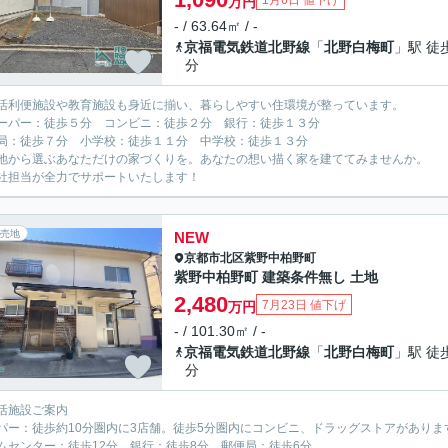
1月6日 値下げ
万円
- / 63.64㎡ / -
京福電気鉄道北野線
「
北野白梅町
」駅 徒
分
活利便施設や教育施設も身近に揃い、暮らしやすい住環境が整っています。
パー：徒歩５分 コンビニ：徒歩２分 銀行：徒歩１３分
：徒歩７分 小学校：徒歩１１分 中学校：徒歩１３分
地から選ぶあなただけの家づくりを。あなたの想い描く家を建ててみませんか。
担当が全力でサポートいたします！
売地
NEW
京都市北区
紫野中柏野町
紫野中柏野町 建築条件無し 土地
2,480
7月23日 値下げ
万円
- / 101.30㎡ / -
京福電気鉄道北野線
「
北野白梅町
」駅 徒
分
活施設ご案内
パー：徒歩約10分圏内に3店舗。徒歩5分圏内にコンビニ、ドラッグストアがありま
ムセンター：徒歩12分 銀行：徒歩8分 郵便局：徒歩6分