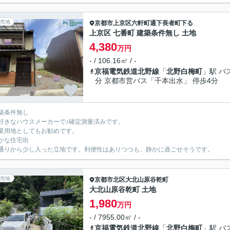
売地
京都市上京区
六軒町通下長者町下る
上京区 七番町 建築条件無し 土地
4,380
万円
- / 106.16㎡ / -
京福電気鉄道北野線
「
北野白梅町
」駅 バ
分 京都市営バス「千本出水」 停歩4分
築条件無し
きなハウスメーカーで♪確定測量済みです。
用地としてもお勧めです。
かな住宅街
りから少し入った立地です。利便性はありつつも、静かに過ごせそうです。
売地
京都市北区
大北山原谷乾町
大北山原谷乾町 土地
1,980
万円
- / 7955.00㎡ / -
京福電気鉄道北野線
「
北野白梅町
」駅 バ