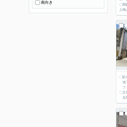
南向き
〇閑
上物
〇駐
地下
ファ
〇文
近隣