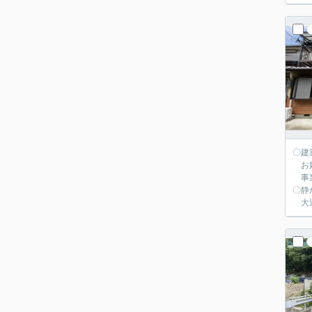
〇建
お好
事業
〇静
大通