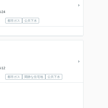
歩24
都市ガス
公共下水
歩12
都市ガス
閑静な住宅地
公共下水