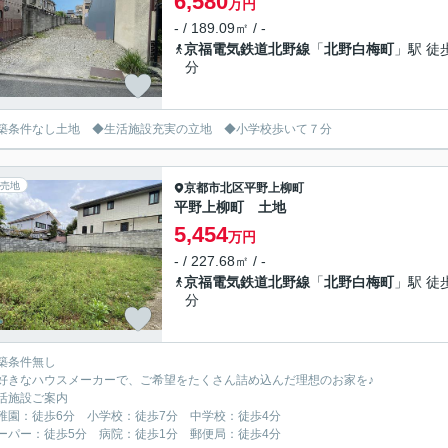
6,580
万円
- / 189.09㎡ / -
京福電気鉄道北野線
「
北野白梅町
」駅 徒
分
築条件なし土地 ◆生活施設充実の立地 ◆小学校歩いて７分
売地
京都市北区
平野上柳町
平野上柳町 土地
5,454
万円
- / 227.68㎡ / -
京福電気鉄道北野線
「
北野白梅町
」駅 徒
分
築条件無し
きなハウスメーカーで、ご希望をたくさん詰め込んだ理想のお家を♪
活施設ご案内
園：徒歩6分 小学校：徒歩7分 中学校：徒歩4分
パー：徒歩5分 病院：徒歩1分 郵便局：徒歩4分