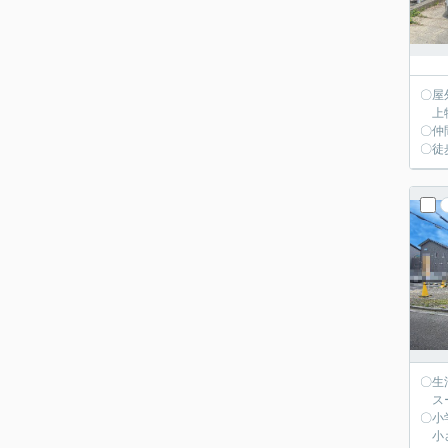
〇屋
上物
〇仲
〇徒
〇生
スー
〇小
小さ