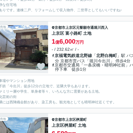
静な住宅地
ありです。連棟二戸、リフォームして収入物件、二世帯としてもいいですね♪
売地
京都市上京区
元誓願寺通堀川西入
上京区 富小路町 土地
1
6,000
億
万円
- / 232.62㎡ / -
京福電気鉄道北野線
「
北野白梅町
」駅 バ
分 京都市営バス「堀川今出川」 停歩4分
京都市交通局「一条戻橋・晴明神社前」
停下車 徒歩1分
車場やマンション用地
鉄「今出川」徒歩12分の立地で、近隣大学もあります。
ミリー層や学生、単身者等々、いろんな方に需要がある土地。
化芸術の街
には西陣織会館があり、染工房も。観光地としても晴明神社近くです。
売地
京都市上京区
桝屋町
上京区桝屋町 土地