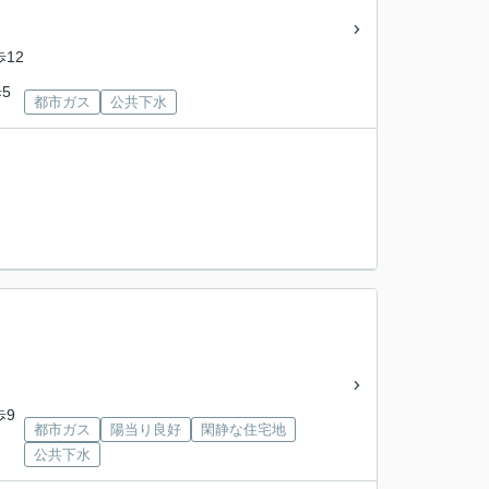
歩12
5
都市ガス
公共下水
歩9
都市ガス
陽当り良好
閑静な住宅地
公共下水