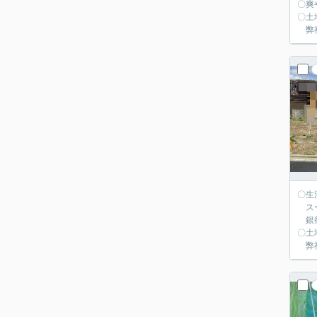
〇爽
〇土
弊社
〇生
スー
銀行
〇土
弊社