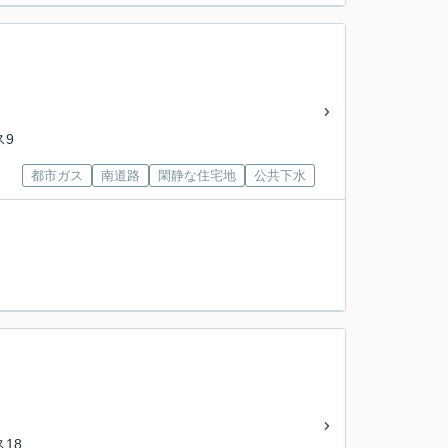
ス9
都市ガス
南道路
閑静な住宅地
公共下水
ス18