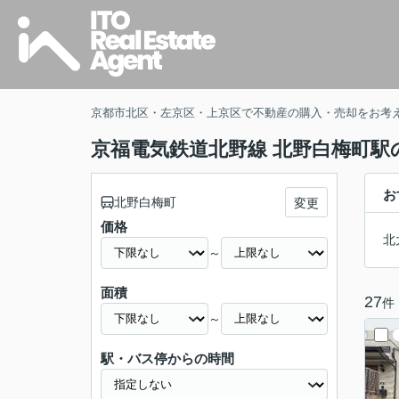
京都市北区・左京区・上京区で不動産の購入・売却をお考
京福電気鉄道北野線 北野白梅町駅
お
北野白梅町
変更
価格
北
～
面積
27
件
～
駅・バス停からの時間