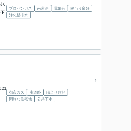
歩8
プロパンガス
南道路
電気有
陽当り良好
停下
浄化槽排水
歩21
都市ガス
南道路
陽当り良好
閑静な住宅地
公共下水