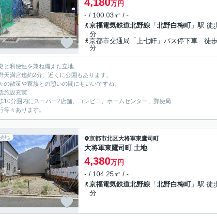
4,180
万円
- / 100.03㎡ / -
京福電気鉄道北野線
「
北野白梅町
」駅 徒
分
京都市交通局「上七軒」バス停下車 徒歩
分
史と利便性を兼ね備えた立地
天満宮迄約2分、近くに公園もあります。
の散策や家族との憩いの間にもいいですね。
活施設充実
10分圏内にスーパー2店舗、コンビニ、ホームセンター、郵便局
等々あります。
売地
京都市北区
大将軍東鷹司町
大将軍東鷹司町 土地
4,380
万円
- / 104.25㎡ / -
京福電気鉄道北野線
「
北野白梅町
」駅 徒
分