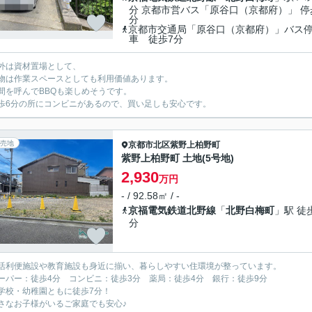
分 京都市営バス「原谷口（京都府）」 停
分
京都市交通局「原谷口（京都府）」バス
車 徒歩7分
外は資材置場として、
は作業スペースとしても利用価値あります。
間を呼んでBBQも楽しめそうです。
歩6分の所にコンビニがあるので、買い足しも安心です。
売地
京都市北区
紫野上柏野町
紫野上柏野町 土地(5号地)
2,930
万円
- / 92.58㎡ / -
京福電気鉄道北野線
「
北野白梅町
」駅 徒
分
活利便施設や教育施設も身近に揃い、暮らしやすい住環境が整っています。
パー：徒歩4分 コンビニ：徒歩3分 薬局：徒歩4分 銀行：徒歩9分
学校・幼稚園ともに徒歩7分！
なお子様がいるご家庭でも安心♪