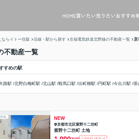
HOME
買いたい
売りたい
おすすめ
京
えならイトー住販
沿線・駅から探す
京福電気鉄道北野線の不動産一覧
の不動産一覧
すすめの駅
大路駅
/
北野白梅町駅
/
北山駅
/
鞍馬口駅
/
出町柳駅
/
円町駅
/
今出川駅
/
茶
売地
NEW
京都市北区
紫野十二坊町
紫野十二坊町 土地
1,090