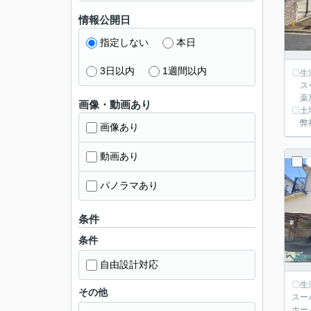
情報公開日
指定しない
本日
3日以内
1週間以内
〇生
スー
薬局
画像・動画あり
〇土
弊社
画像あり
動画あり
パノラマあり
条件
条件
自由設計対応
〇生
その他
スー
ホー