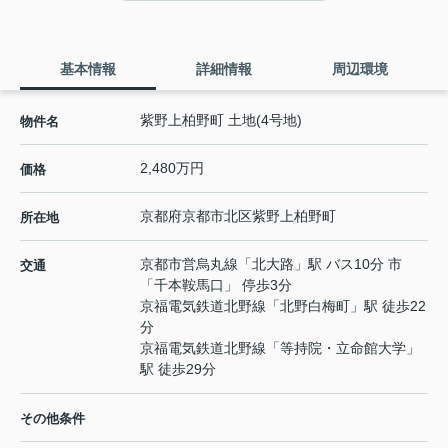
基本情報
詳細情報
周辺環境
紫野上柏野町 土地(4号地)
物件名
2,480万円
価格
京都府
京都市北区
紫野上柏野町
所在地
京都市営烏丸線
「
北大路
」駅 バス10分 市
交通
「千本鞍馬口」 停歩3分
京福電気鉄道北野線
「
北野白梅町
」駅 徒歩22
分
京福電気鉄道北野線
「
等持院・立命館大学
」
駅 徒歩29分
その他条件