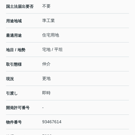
不要
国土法届出要否
準工業
用途地域
住宅用地
最適用途
宅地 / 平坦
地目 / 地勢
仲介
取引態様
更地
現況
即時
引渡し
-
開発許可番号
93467614
物件番号