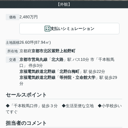
【外観】
2,480万円
価格
支払いシミュレーション
26.60坪(87.94㎡)
土地面積
京都府
京都市北区
紫野上柏野町
所在地
京都市営烏丸線
「
北大路
」駅 バス10分 市「千本鞍馬
交通
口」 停歩3分
京福電気鉄道北野線
「
北野白梅町
」駅 徒歩22分
京福電気鉄道北野線
「
等持院・立命館大学
」駅 徒歩29
分
セールスポイント
◆「千本鞍馬口停」徒歩３分 ◆生活至便な立地 ◆小学校歩い
てすぐ
担当者のコメント