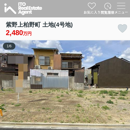
紫野上柏野町 土地(4号地)
2,480
万円
1
/
6