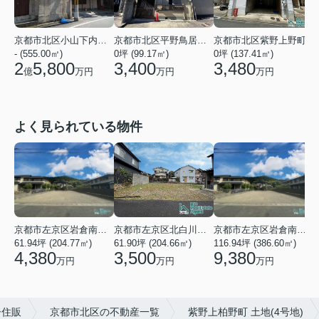
京都市北区小山下内河原町
京都市北区平野鳥居前町
京都市北区紫野上野町
- (555.00㎡)
0坪 (99.17㎡)
0坪 (137.41㎡)
0
2
5,800
3,400
3,480
億
万円
万円
万円
よく見られている物件
京都市左京区岩倉南木野町
京都市左京区北白川下別当町
京都市左京区岩倉南木野町
61.94坪 (204.77㎡)
61.90坪 (204.66㎡)
116.94坪 (386.60㎡)
4
4,380
3,500
9,380
万円
万円
万円
ー住販
京都市北区の不動産一覧
紫野上柏野町 土地(4号地)