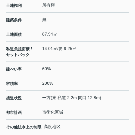
所有権
土地権利
無
建築条件
87.94㎡
土地面積
14.01㎡/要 9.25㎡
私道負担面積 /
セットバック
60%
建ぺい率
200%
容積率
一方(東 私道 2.2m 間口 12.8m)
接道状況
市街化区域
都市計画
高度地区
その他法令上の制限