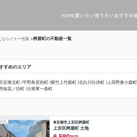
HOME
買いたい
売りたい
おすすめ
桝屋町の不動産一覧
えならイトー住販
すすめのエリア
宮玄琢北町
/
平野鳥居前町
/
紫竹上竹殿町
/
北白川仕伏町
/
上高野奥小森町
野南花ノ坊町
/
大将軍一条町
売地
京都市上京区
桝屋町
上京区桝屋町 土地
6,580