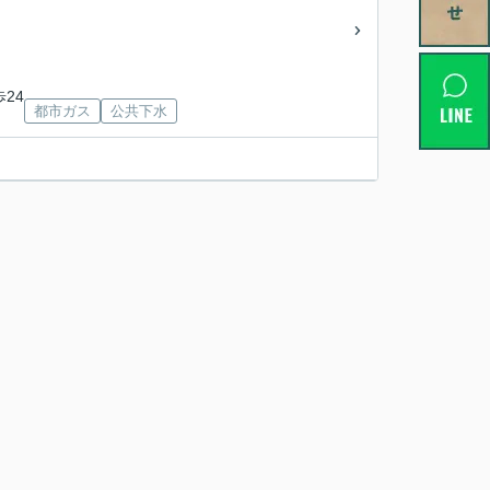
歩24
都市ガス
公共下水