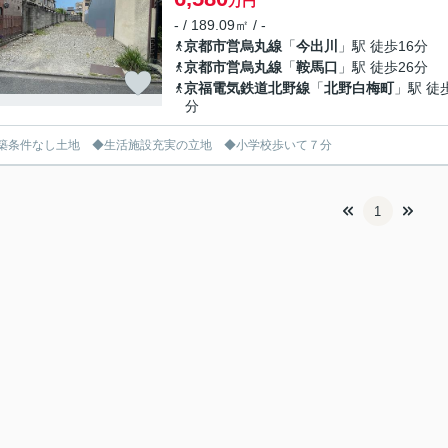
万円
- / 189.09㎡ / -
京都市営烏丸線
「
今出川
」駅 徒歩16分
京都市営烏丸線
「
鞍馬口
」駅 徒歩26分
京福電気鉄道北野線
「
北野白梅町
」駅 徒
分
築条件なし土地 ◆生活施設充実の立地 ◆小学校歩いて７分
1