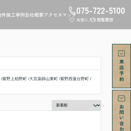
075-722-5100
物件
施工事例
会社概要
アクセスマップ
お気に入り
閲覧履歴
/
紫野上柏野町
/
大宮薬師山東町
/
紫野西蓮台野町
/