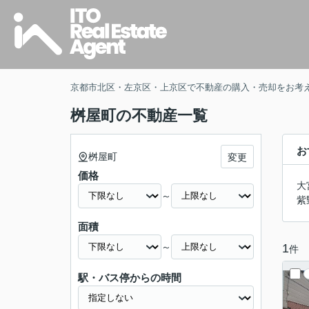
京都市北区・左京区・上京区で不動産の購入・売却をお考
桝屋町の不動産一覧
お
桝屋町
変更
価格
大
～
紫
面積
～
1
件
駅・バス停からの時間