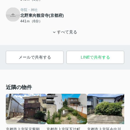
寺院・神社
北野東向観音寺(京都府)
441ｍ（6分）
すべて見る
メールで共有する
LINEで共有する
近隣の物件
京都市上京区元誓願寺通堀川西入富小路町
京都市上京区五辻町
京都市上京区今出川通寺町２筋目西入柳風呂町