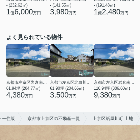
- (232.62㎡)
- (141.55㎡)
- (191.48㎡)
-
1
6,000
3,980
1
2,480
億
万円
万円
億
万円
よく見られている物件
京都市左京区岩倉南木野町
京都市左京区北白川下別当町
京都市左京区岩倉南木野町
61.94坪 (204.77㎡)
61.90坪 (204.66㎡)
116.94坪 (386.60㎡)
4
4,380
3,500
9,380
万円
万円
万円
トー住販
京都市上京区の不動産一覧
上京区紙屋川町 土地