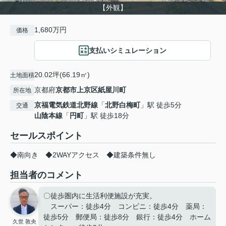
【外観】
1,680万円
価格
支払いシミュレーション
20.02坪(66.19㎡)
土地面積
京都府
京都市上京区
紙屋川町
所在地
京福電気鉄道北野線
「
北野白梅町
」駅 徒歩5分
交通
山陰本線
「
円町
」駅 徒歩18分
セールスポイント
◆南向き ◆2WAYアクセス ◆建築条件無し
担当者のコメント
〇徒歩圏内に生活利便施設が充実。
スーパー：徒歩4分 コンビニ：徒歩4分 薬局：
徒歩5分 郵便局：徒歩8分 銀行：徒歩4分 ホーム
久世 敦央