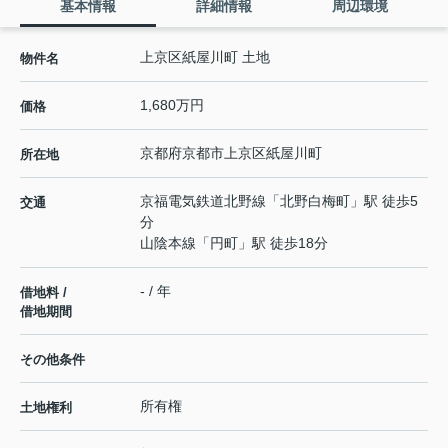
基本情報
詳細情報
周辺環境
上京区紙屋川町 土地
物件名
1,680万円
価格
京都府
京都市上京区
紙屋川町
所在地
京福電気鉄道北野線
「
北野白梅町
」駅 徒歩5
交通
分
山陰本線
「
円町
」駅 徒歩18分
- / 年
借地料 /
借地期間
その他条件
所有権
土地権利