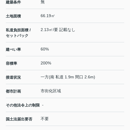
無
建築条件
66.19㎡
土地面積
2.13㎡/要 記載なし
私道負担面積 /
セットバック
60%
建ぺい率
200%
容積率
一方(南 私道 1.9m 間口 2.6m)
接道状況
市街化区域
都市計画
-
その他法令上の制限
不要
国土法届出要否