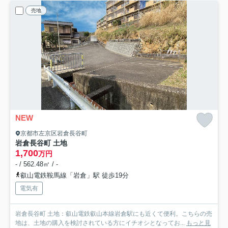
売地
NEW
京都市左京区岩倉長谷町
岩倉長谷町 土地
1,700
万円
- / 562.48㎡ / -
叡山電鉄鞍馬線「岩倉」駅 徒歩19分
電気有
岩倉長谷町 土地：叡山電鉄叡山本線岩倉駅にも近くて便利。こちらの売
地は、土地の購入を検討されている方にイチオシとなってお...
もっと見