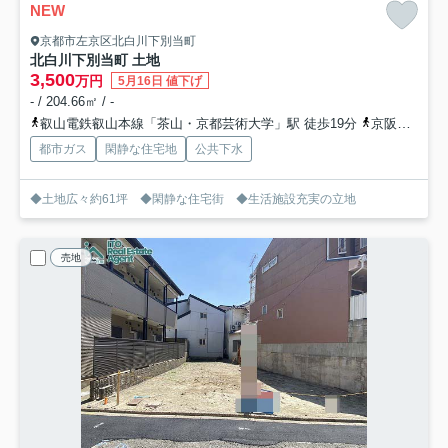
NEW
京都市左京区北白川下別当町
北白川下別当町 土地
3,500
万円
5月16日 値下げ
- / 204.66㎡ / -
叡山電鉄叡山本線「茶山・京都芸術大学」駅 徒歩19分
京阪鴨東線「出町柳」駅 バス9分 京都市営バス「上池田町」 停歩4分
都市ガス
閑静な住宅地
公共下水
◆土地広々約61坪 ◆閑静な住宅街 ◆生活施設充実の立地
売地