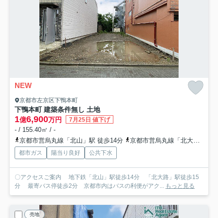
NEW
京都市左京区下鴨本町
下鴨本町 建築条件無し 土地
1
6,900
億
万円
7月25日 値下げ
- / 155.40㎡ / -
京都市営烏丸線「北山」駅 徒歩14分
京都市営烏丸線「北大路」駅 徒歩15分
都市ガス
陽当り良好
公共下水
〇アクセスご案内 地下鉄「北山」駅徒歩14分 「北大路」駅徒歩15
分 最寄バス停徒歩2分 京都市内はバスの利便がアク...
もっと見る
売地