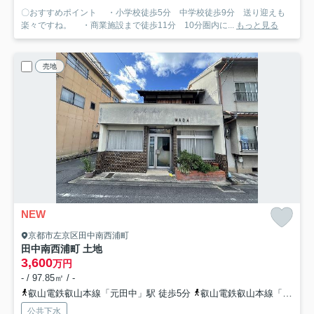
〇おすすめポイント ・小学校徒歩5分 中学校徒歩9分 送り迎えも
楽々ですね。 ・商業施設まで徒歩11分 10分圏内に...
もっと見る
売地
NEW
京都市左京区田中南西浦町
田中南西浦町 土地
3,600
万円
- / 97.85㎡ / -
叡山電鉄叡山本線「元田中」駅 徒歩5分
叡山電鉄叡山本線「茶山・京都芸術大学」駅 徒歩10分
公共下水