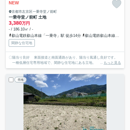
NEW
京都市左京区一乗寺堂ノ前町
一乗寺堂ノ前町 土地
3,380
万円
- / 186.10㎡ / -
叡山電鉄叡山本線「一乗寺」駅 徒歩14分
叡山電鉄叡山本線「修学院」駅 徒歩13分
閑静な住宅地
〇陽当り良好 東面接道と南面通路があり、陽当り風通し良好です。
一種低層住宅専用地域で、閑静な住宅地にある立地。 ...
もっと見る
売地