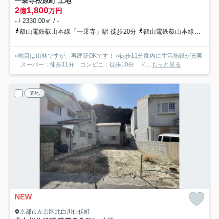
一乗寺松原町 土地
2
1,800
億
万円
- / 2330.00㎡ / -
叡山電鉄叡山本線「一乗寺」駅 徒歩20分
叡山電鉄叡山本線「修学院」駅 徒歩19分
○地目は山林ですが、再建築OKです！ ○徒歩11分圏内に生活施設が充実
スーパー：徒歩11分 コンビニ：徒歩10分 ド...
もっと見る
売地
NEW
京都市左京区北白川仕伏町