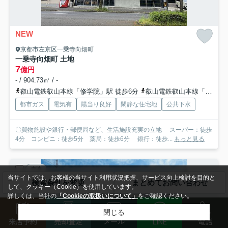
NEW
京都市左京区一乗寺向畑町
一乗寺向畑町 土地
7
億円
- / 904.73㎡ / -
叡山電鉄叡山本線「修学院」駅 徒歩6分
叡山電鉄叡山本線「一乗寺」駅 徒歩10分
都市ガス
電気有
陽当り良好
閑静な住宅地
公共下水
〇買物施設や銀行・郵便局など、生活施設充実の立地 スーパー：徒歩
4分 コンビニ：徒歩5分 薬局：徒歩6分 銀行：徒歩...
もっと見る
売地
当サイトでは、お客様の当サイト利用状況把握、サービス向上検討を目的と
検索条件を変更
まとめてお問い合わせ
して、クッキー（Cookie）を使用しています。
詳しくは、当社の
「Cookieの取扱いについて」
をご確認ください。
閉じる
来店予約
売却査定
メール
LINE
電話