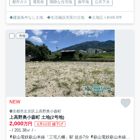
都市ガス
電気有
閑静な住宅地
旗竿地
公共下水
◆建築条件なし土地 ◆生活施設充実の立地 ◆土地広々約48.9坪
売地
NEW
京都市左京区上高野奥小森町
上高野奥小森町 土地(2号地)
2,000
万円
2月12日 値下げ
- / 201.38㎡ / -
叡山電鉄叡山本線「三宅八幡」駅 徒歩7分
叡山電鉄叡山本線「八瀬比叡山口」駅 徒歩12分