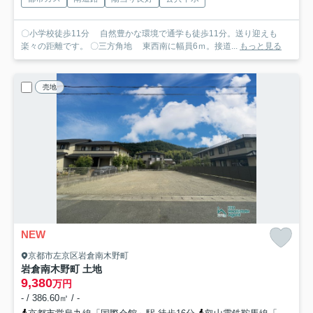
〇小学校徒歩11分 自然豊かな環境で通学も徒歩11分。送り迎えも
楽々の距離です。 〇三方角地 東西南に幅員6ｍ。接道...
もっと見る
売地
NEW
京都市左京区岩倉南木野町
岩倉南木野町 土地
9,380
万円
- / 386.60㎡ / -