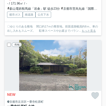
- / 171.96㎡ / -
叡山電鉄鞍馬線「岩倉」駅 徒歩23分
京都市営烏丸線「国際会館」駅 バス11分 京都バス「上長谷（京都府）」 停歩7分
都市ガス
南道路
公共下水
〇ゆとりのある敷地 間口約17ｍの整形地。前面道路幅員約6ｍ。車の
出し入れもスムーズ。 駐車スペースやお庭までバラン...
もっと見る
売地
NEW
京都市左京区一乗寺松原町