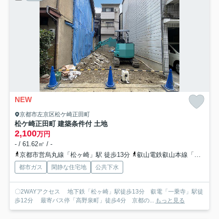
NEW
京都市左京区松ケ崎正田町
松ケ崎正田町 建築条件付 土地
2,100
万円
- / 61.62㎡ / -
京都市営烏丸線「松ヶ崎」駅 徒歩13分
叡山電鉄叡山本線「一乗寺」駅 徒歩12分
都市ガス
閑静な住宅地
公共下水
〇2WAYアクセス 地下鉄「松ヶ崎」駅徒歩13分 叡電「一乗寺」駅徒
歩12分 最寄バス停「高野泉町」徒歩4分 京都の...
もっと見る