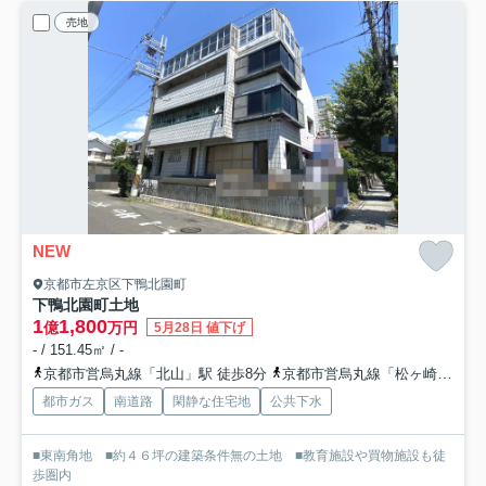
売地
NEW
京都市左京区下鴨北園町
下鴨北園町土地
1
1,800
億
万円
5月28日 値下げ
- / 151.45㎡ / -
京都市営烏丸線「北山」駅 徒歩8分
京都市営烏丸線「松ヶ崎」駅 徒歩13分
都市ガス
南道路
閑静な住宅地
公共下水
■東南角地 ■約４６坪の建築条件無の土地 ■教育施設や買物施設も徒
歩圏内