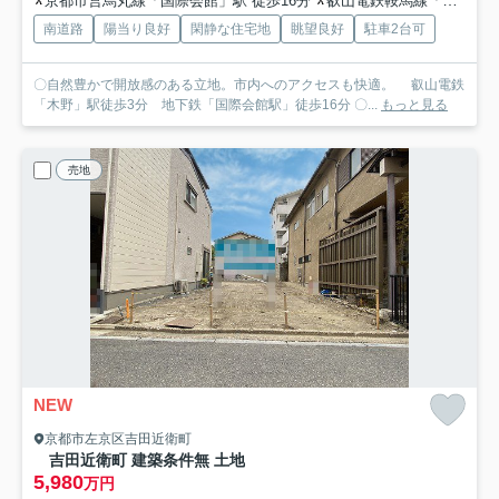
京都市営烏丸線「国際会館」駅 徒歩16分
叡山電鉄鞍馬線「木野」駅 徒歩3分
南道路
陽当り良好
閑静な住宅地
眺望良好
駐車2台可
〇自然豊かで開放感のある立地。市内へのアクセスも快適。 叡山電鉄
「木野」駅徒歩3分 地下鉄「国際会館駅」徒歩16分 〇...
もっと見る
売地
NEW
京都市左京区吉田近衛町
吉田近衛町 建築条件無 土地
5,980
万円