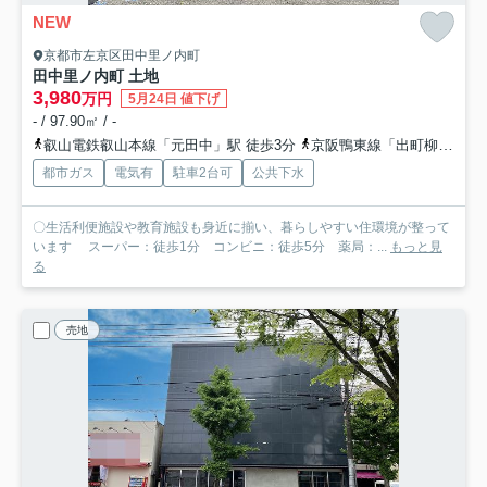
NEW
京都市左京区田中里ノ内町
田中里ノ内町 土地
3,980
万円
5月24日 値下げ
- / 97.90㎡ / -
叡山電鉄叡山本線「元田中」駅 徒歩3分
京阪鴨東線「出町柳」駅 徒歩12分
都市ガス
電気有
駐車2台可
公共下水
〇生活利便施設や教育施設も身近に揃い、暮らしやすい住環境が整って
います スーパー：徒歩1分 コンビニ：徒歩5分 薬局：...
もっと見
る
売地