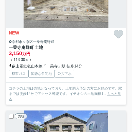
NEW
京都市左京区一乗寺庵野町
一乗寺庵野町 土地
3,150
万円
- / 113.30㎡ / -
叡山電鉄叡山本線「一乗寺」駅 徒歩14分
都市ガス
閑静な住宅地
公共下水
コチラの土地は売地となっており、土地購入予定の方にお勧めです。駅
までは徒歩14分でアクセス可能です。イチオシの土地面積1...
もっと見
る
売地