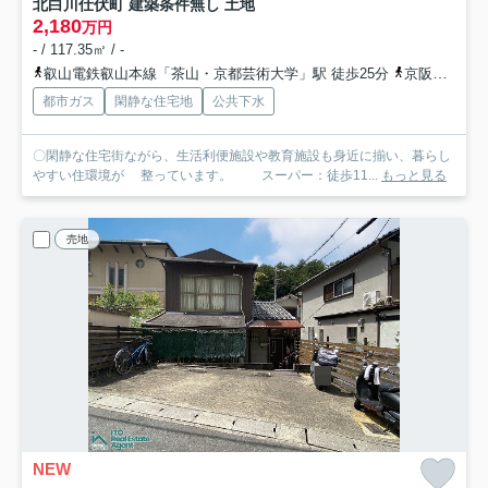
北白川仕伏町 建築条件無し 土地
2,180
万円
- / 117.35㎡ / -
叡山電鉄叡山本線「茶山・京都芸術大学」駅 徒歩25分
京阪鴨東線「出町柳」駅 徒歩31分
都市ガス
閑静な住宅地
公共下水
〇閑静な住宅街ながら、生活利便施設や教育施設も身近に揃い、暮らし
やすい住環境が 整っています。 スーパー：徒歩11...
もっと見る
売地
NEW