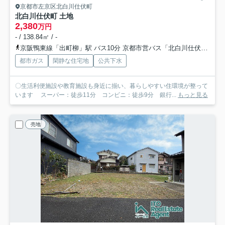
京都市左京区北白川仕伏町
北白川仕伏町 土地
2,380
万円
- / 138.84㎡ / -
京阪鴨東線「出町柳」駅 バス10分 京都市営バス「北白川仕伏町」 停歩5分
都市ガス
閑静な住宅地
公共下水
〇生活利便施設や教育施設も身近に揃い、暮らしやすい住環境が整って
います スーパー：徒歩11分 コンビニ：徒歩9分 銀行...
もっと見る
売地