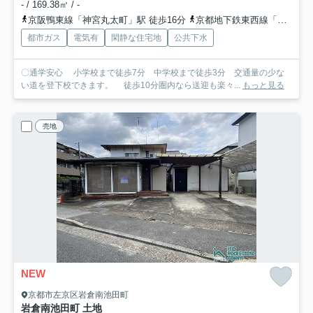
- / 169.38㎡ / -
京阪鴨東線「神宮丸太町」駅 徒歩16分
京都地下鉄東西線「東山」駅 バス6分 京都市営バス「近衛通」 停歩5分
都市ガス
電気有
閑静な住宅地
公共下水
〇通学安心 小学校まで徒歩7分 中学校まで徒歩3分 交通量の少な
い道を登下校できます。 徒歩10分圏内なら送迎も楽々...
もっと見る
売地
NEW
京都市左京区岩倉南池田町
岩倉南池田町 土地