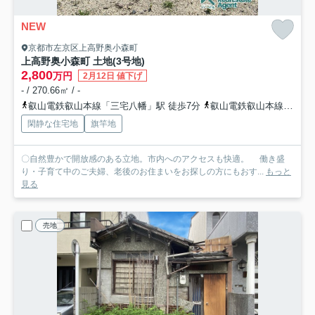
NEW
京都市左京区上高野奥小森町
上高野奥小森町 土地(3号地)
2,800
万円
2月12日 値下げ
- / 270.66㎡ / -
叡山電鉄叡山本線「三宅八幡」駅 徒歩7分
叡山電鉄叡山本線「八瀬比叡山口」駅 徒歩12分
閑静な住宅地
旗竿地
〇自然豊かで開放感のある立地。市内へのアクセスも快適。 働き盛
り・子育て中のご夫婦、老後のお住まいをお探しの方にもおす...
もっと
見る
売地