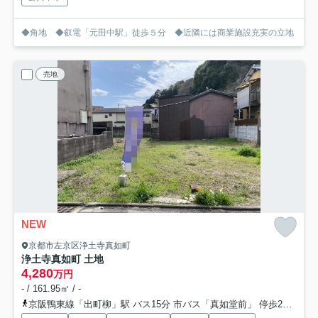
◆角地 ◆叡電「元田中駅」徒歩５分 ◆近隣には商業施設充実の立地
売地
NEW
京都市左京区浄土寺真如町
浄土寺真如町 土地
4,280
万円
- / 161.95㎡ / -
京阪鴨東線「出町柳」駅 バス15分 市バス「真如堂前」 停歩2分
京