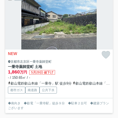
NEW
京都市左京区一乗寺薬師堂町
一乗寺薬師堂町 土地
1,860
万円
5月29日 値下げ
- / 150.65㎡ / -
叡山電鉄叡山本線「一乗寺」駅 徒歩9分
叡山電鉄叡山本線「修学院」駅 徒歩14分
都市ガス
南道路
公共下水
◆南向き ◆叡電「一乗寺駅」徒歩９分 ◆駐車２台可 ◆建築プラン
ございます