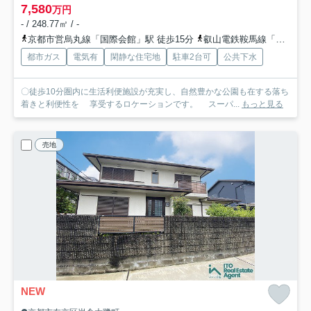
7,580
万円
- / 248.77㎡ / -
京都市営烏丸線「国際会館」駅 徒歩15分
叡山電鉄鞍馬線「木野」駅 徒歩13分
都市ガス
電気有
閑静な住宅地
駐車2台可
公共下水
〇徒歩10分圏内に生活利便施設が充実し、自然豊かな公園も在する落ち
着きと利便性を 享受するロケーションです。 スーパ...
もっと見る
売地
NEW