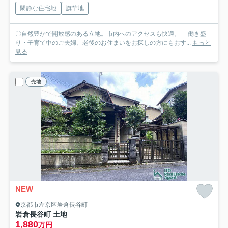
閑静な住宅地
旗竿地
〇自然豊かで開放感のある立地。市内へのアクセスも快適。 働き盛
り・子育て中のご夫婦、老後のお住まいをお探しの方にもおす...
もっと
見る
売地
NEW
京都市左京区岩倉長谷町
岩倉長谷町 土地
1,880
万円