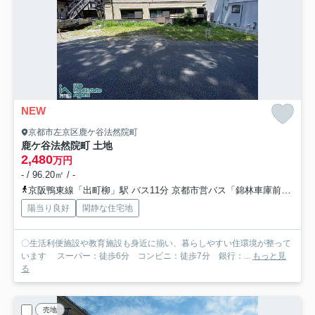
NEW
京都市左京区鹿ケ谷法然院町
鹿ケ谷法然院町 土地
2,480
万円
- / 96.20㎡ / -
京阪鴨東線「出町柳」駅 バス11分 京都市営バス「錦林車庫前」 停歩7分
陽当り良好
閑静な住宅地
〇生活利便施設や教育施設も身近に揃い、暮らしやすい住環境が整って
います スーパー：徒歩6分 コンビニ：徒歩7分 銀行：...
もっと見
る
売地