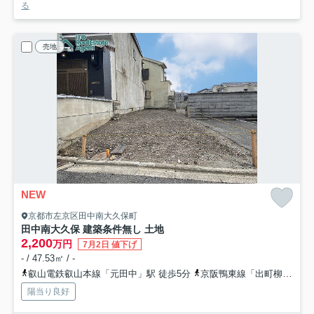
る
売地
NEW
京都市左京区田中南大久保町
田中南大久保 建築条件無し 土地
2,200
万円
7月2日 値下げ
- / 47.53㎡ / -
叡山電鉄叡山本線「元田中」駅 徒歩5分
京阪鴨東線「出町柳」駅 徒歩11分
陽当り良好