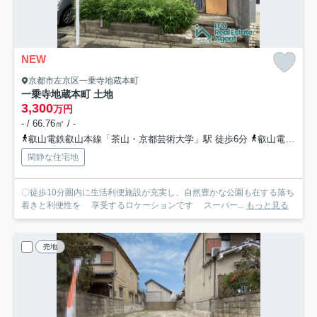
NEW
京都市左京区一乗寺地蔵本町
一乗寺地蔵本町 土地
3,300
万円
- / 66.76㎡ / -
叡山電鉄叡山本線「茶山・京都芸術大学」駅 徒歩6分
叡山電鉄叡山本線「一乗寺」駅 徒歩7分
閑静な住宅地
〇徒歩10分圏内に生活利便施設が充実し、自然豊かな公園も在する落ち
着きと利便性を 享受するロケーションです スーパー...
もっと見る
売地