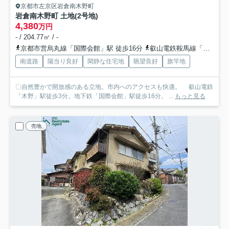
京都市左京区岩倉南木野町
岩倉南木野町 土地(2号地)
4,380
万円
- / 204.77㎡ / -
京都市営烏丸線「国際会館」駅 徒歩16分
叡山電鉄鞍馬線「木野」駅 徒歩3分
南道路
陽当り良好
閑静な住宅地
眺望良好
旗竿地
〇自然豊かで開放感のある立地。市内へのアクセスも快適。 叡山電鉄
「木野」駅徒歩3分。地下鉄「国際会館」駅徒歩16分。 ...
もっと見る
売地