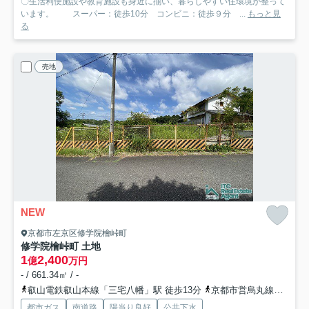
〇生活利便施設や教育施設も身近に揃い、暮らしやすい住環境が整って
います。 スーパー：徒歩10分 コンビニ：徒歩９分 ...
もっと見
る
売地
NEW
京都市左京区修学院檜峠町
修学院檜峠町 土地
1
2,400
億
万円
- / 661.34㎡ / -
叡山電鉄叡山本線「三宅八幡」駅 徒歩13分
京都市営烏丸線「国際会館」駅 バス7分 京都バス「上橋（京都府）」 停歩13分
都市ガス
南道路
陽当り良好
公共下水