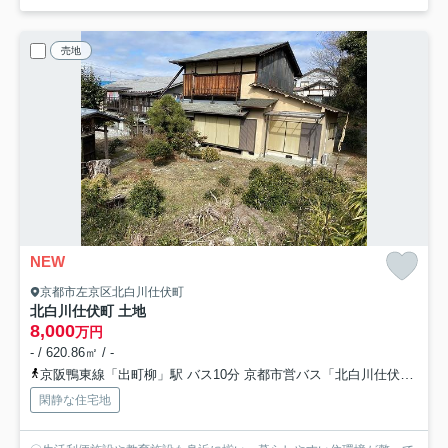
売地
NEW
京都市左京区北白川仕伏町
北白川仕伏町 土地
8,000
万円
- / 620.86㎡ / -
京阪鴨東線「出町柳」駅 バス10分 京都市営バス「北白川仕伏町」 停歩2分
閑静な住宅地