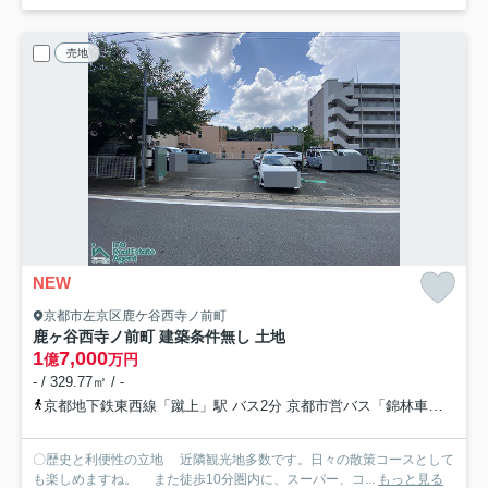
売地
NEW
京都市左京区鹿ケ谷西寺ノ前町
鹿ヶ谷西寺ノ前町 建築条件無し 土地
1
7,000
億
万円
- / 329.77㎡ / -
京都地下鉄東西線「蹴上」駅 バス2分 京都市営バス「錦林車庫前」 停歩1分
〇歴史と利便性の立地 近隣観光地多数です。日々の散策コースとして
も楽しめますね。 また徒歩10分圏内に、スーパー、コ...
もっと見る