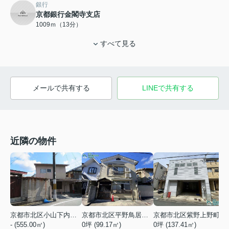
銀行
京都銀行金閣寺支店
1009ｍ（13分）
すべて見る
メールで共有する
LINEで共有する
近隣の物件
京都市北区小山下内河原町
京都市北区平野鳥居前町
京都市北区紫野上野町
- (555.00㎡)
0坪 (99.17㎡)
0坪 (137.41㎡)
0