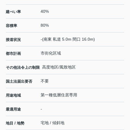
40%
建ぺい率
80%
容積率
-(南東 私道 5.0m 間口 16.0m)
接道状況
市街化区域
都市計画
高度地区/風致地区
その他法令上の制限
不要
国土法届出要否
第一種低層住居専用
用途地域
-
最適用途
宅地 / 傾斜地
地目 / 地勢