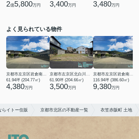
2
5,800
3,400
3,480
億
万円
万円
万円
よく見られている物件
京都市左京区岩倉南木野町
京都市左京区北白川下別当町
京都市左京区岩倉南木野町
61.94坪 (204.77㎡)
61.90坪 (204.66㎡)
116.94坪 (386.60㎡)
4
4,380
3,500
9,380
万円
万円
万円
ならイトー住販
京都市北区の不動産一覧
衣笠赤阪町 土地