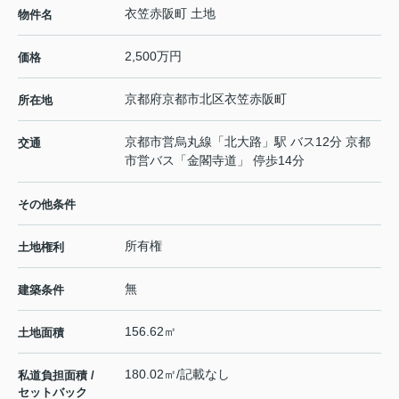
衣笠赤阪町 土地
物件名
2,500万円
価格
京都府
京都市北区
衣笠赤阪町
所在地
京都市営烏丸線
「
北大路
」駅 バス12分 京都
交通
市営バス「金閣寺道」 停歩14分
その他条件
所有権
土地権利
無
建築条件
156.62㎡
土地面積
180.02㎡/記載なし
私道負担面積 /
セットバック