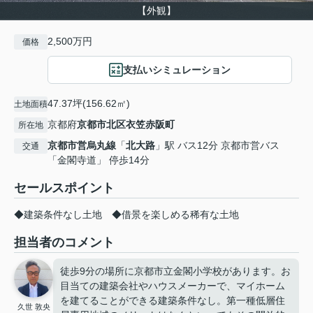
【外観】
2,500万円
価格
支払いシミュレーション
47.37坪(156.62㎡)
土地面積
京都府
京都市北区
衣笠赤阪町
所在地
京都市営烏丸線
「
北大路
」駅 バス12分 京都市営バス
交通
「金閣寺道」 停歩14分
セールスポイント
◆建築条件なし土地 ◆借景を楽しめる稀有な土地
担当者のコメント
徒歩9分の場所に京都市立金閣小学校があります。お
目当ての建築会社やハウスメーカーで、マイホーム
を建てることができる建築条件なし。第一種低層住
久世 敦央