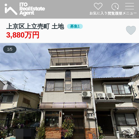
上京区上立売町 土地
募集1
3,880万円
1
/
5