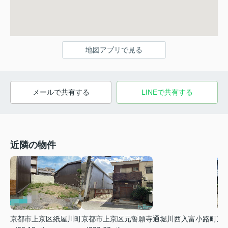
地図アプリで見る
メールで共有する
LINEで共有する
近隣の物件
京都市上京区紙屋川町
京都市上京区元誓願寺通堀川西入富小路町
京