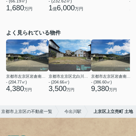
- (66.19㎡)
- (232.62㎡)
- (
1,680
1
6,000
1
万円
億
万円
よく見られている物件
京都市左京区岩倉南木野町
京都市左京区北白川下別当町
京都市左京区岩倉南木野町
- (204.77㎡)
- (204.66㎡)
- (386.60㎡)
-
4,380
3,500
9,380
万円
万円
万円
京都市上京区の不動産一覧
今出川駅
上京区上立売町 土地