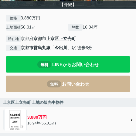
【外観】
3,880万円
価格
56.01㎡
16.94坪
土地面積
坪数
京都府
京都市上京区
上立売町
所在地
京都市営烏丸線
「
今出川
」駅 徒歩6分
交通
LINEからお問い合わせ
無料
お問い合わせ
無料
上京区上立売町 土地の販売中物件
3,880万円
16.94坪(56.01㎡)