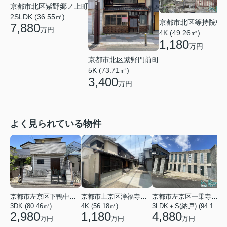
京都市北区紫野郷ノ上町
2SLDK (36.55㎡)
京都市北区等持院中
7,880
万円
4K (49.26㎡)
1,180
万円
京都市北区紫野門前町
5K (73.71㎡)
3,400
万円
よく見られている物件
京都市左京区下鴨中川原町
京都市上京区浄福寺通一条下る東西俵屋町
京都市左京区一乗寺松田町
3DK (80.46㎡)
4K (56.18㎡)
3LDK＋S(納戸) (94.10㎡)
1
2,980
1,180
4,880
万円
万円
万円