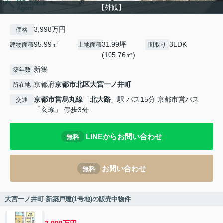
【外観】
3,998万円
価格
95.99㎡
31.99坪
3LDK
建物面積
土地面積
間取り
(105.76㎡)
新築
築年数
京都府
京都市北区
大宮一ノ井町
所在地
京都市営烏丸線
「
北大路
」駅 バス15分 京都市営バス
交通
「玄琢」 停歩3分
LINEからお問い合わせ
無料
お問い合わせ
無料
大宮一ノ井町 新築戸建(1号地)の販売中物件
3,998万円