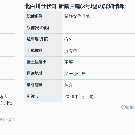
北白川仕伏町 新築戸建(3号地)の詳細情報
設備条件
閑静な住宅地
設備(その他)
-
駐車場/月額
有/-
土地権利
所有権
国土法届出
不要
用途地域
第一種住居
取引態様
仲介
術大
引渡し
2026年5月上旬
北白川仕
情報
情報の見方