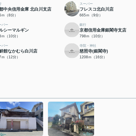
行
スーパー
都中央信用金庫 北白川支店
フレスコ北白川店
06ｍ（8分）
665ｍ（9分）
ーパー
銀行
ルシーマルギン
京都信用金庫銀閣寺支店
98ｍ（10分）
798ｍ（10分）
ーパー
寺院・神社
鮮館なかむら白川店
慈照寺(銀閣寺)
87ｍ（12分）
1208ｍ（16分）