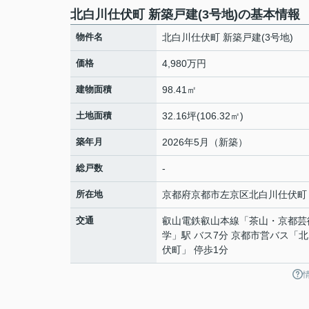
北白川仕伏町 新築戸建(3号地)の基本情報
物件名
北白川仕伏町 新築戸建(3号地)
価格
4,980万円
建物面積
98.41㎡
土地面積
32.16坪(106.32㎡)
築年月
2026年5月（新築）
総戸数
-
所在地
京都府
京都市左京区
北白川仕伏町
交通
叡山電鉄叡山本線
「
茶山・京都芸
学
」駅 バス7分 京都市営バス「
伏町」 停歩1分