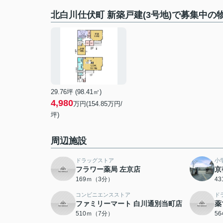
北白川仕伏町 新築戸建(3号地)で募集中の
29.76坪 (98.41㎡)
4,980
万円(154.85万円/
坪)
周辺施設
ドラッグストア
小
フラワー薬局 左京店
京
169ｍ（3分）
4
コンビニエンスストア
ド
ファミリーマート 白川通別当町店
薬
510ｍ（7分）
5