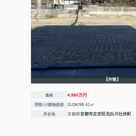
【外観】
4,980万円
価格
2LDK/98.41㎡
間取り/建物面積
京都府
京都市左京区
北白川仕伏町
所在地