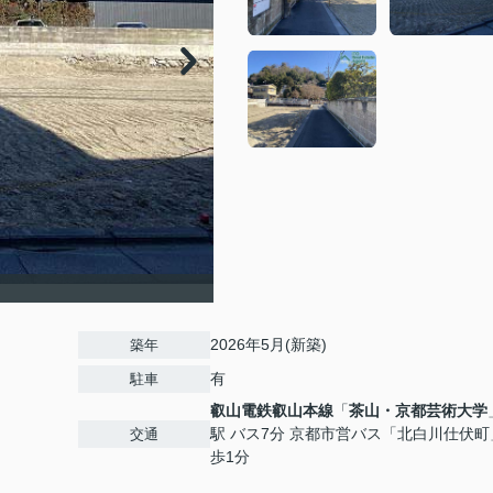
2026年5月(新築)
築年
有
駐車
叡山電鉄叡山本線
「
茶山・京都芸術大学
駅 バス7分 京都市営バス「北白川仕伏町
交通
歩1分