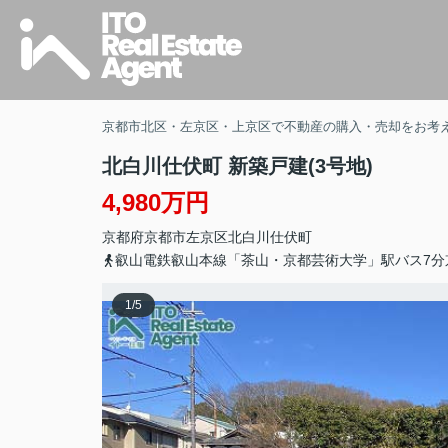
京都市北区・左京区・上京区で不動産の購入・売却をお考
北白川仕伏町 新築戸建(3号地)
4,980万円
京都府
京都市左京区
北白川仕伏町
叡山電鉄叡山本線「茶山・京都芸術大学」駅バス7分
1
/
5