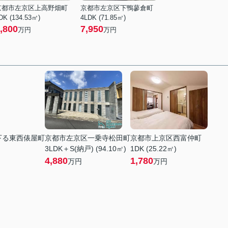
京都市左京区上高野畑町
京都市左京区下鴨蓼倉町
DK (134.53㎡)
4LDK (71.85㎡)
,800
7,950
万円
万円
下る東西俵屋町
京都市左京区一乗寺松田町
京都市上京区西富仲町
3LDK＋S(納戸) (94.10㎡)
1DK (25.22㎡)
4,880
1,780
万円
万円