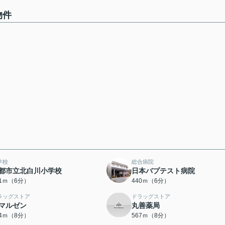
物件
学校
総合病院
都市立北白川小学校
日本バプテスト病院
31ｍ（6分）
440ｍ（6分）
ラッグストア
ドラッグストア
マルゼン
丸善薬局
64ｍ（8分）
567ｍ（8分）