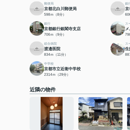
郵便局
銀
京都北白川郵便局
京
598ｍ（8分）
6
銀行
ス
京都銀行銀閣寺支店
メ
706ｍ（9分）
7
総合病院
ス
渡邉医院
生
834ｍ（11分）
8
中学校
京都市立近衛中学校
2314ｍ（29分）
近隣の物件