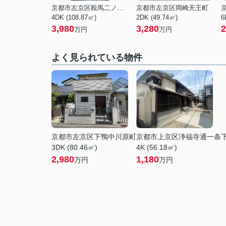
京都市左京区鞍馬二ノ瀬町
京都市左京区岡崎天王町
4DK (108.87㎡)
2DK (49.74㎡)
6
3,980
3,280
2
万円
万円
よく見られている物件
京都市左京区下鴨中川原町
京都市上京区浄福寺通一条
3DK (80.46㎡)
4K (56.18㎡)
2,980
1,180
万円
万円