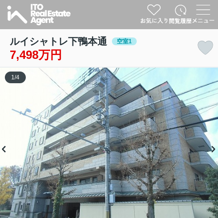
ルイシャトレ下鴨本通
空室1
7,498万円
1
/
4