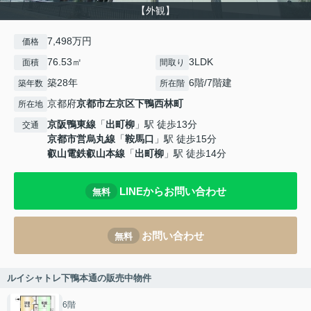
【外観】
7,498万円
価格
76.53㎡
3LDK
面積
間取り
築28年
6階/7階建
築年数
所在階
京都府
京都市左京区
下鴨西林町
所在地
京阪鴨東線
「
出町柳
」駅 徒歩13分
交通
京都市営烏丸線
「
鞍馬口
」駅 徒歩15分
叡山電鉄叡山本線
「
出町柳
」駅 徒歩14分
LINEからお問い合わせ
無料
お問い合わせ
無料
ルイシャトレ下鴨本通の販売中物件
6階