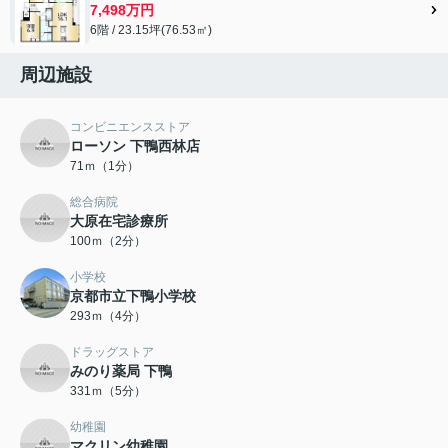
7,498万円
6階 / 23.15坪(76.53㎡)
周辺施設
コンビニエンスストア
ローソン 下鴨西林店
71ｍ（1分）
総合病院
大原在宅診療所
100ｍ（2分）
小学校
京都市立下鴨小学校
293ｍ（4分）
ドラッグストア
みのり薬局 下鴨
331ｍ（5分）
幼稚園
マクリン幼稚園