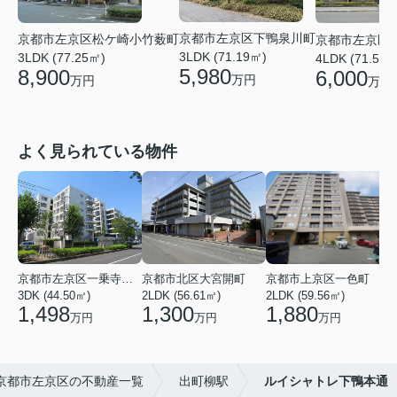
京都市左京区下鴨泉川町
京都市左京区松ケ崎小竹薮町
京都市左京区
3LDK (71.19㎡)
3LDK (77.25㎡)
4LDK (71.53㎡
5,980
8,900
6,000
万円
万円
万円
よく見られている物件
京都市左京区一乗寺染殿町
京都市北区大宮開町
京都市上京区一色町
3DK (44.50㎡)
2LDK (56.61㎡)
2LDK (59.56㎡)
3
1,498
1,300
1,880
万円
万円
万円
京都市左京区の不動産一覧
出町柳駅
ルイシャトレ下鴨本通