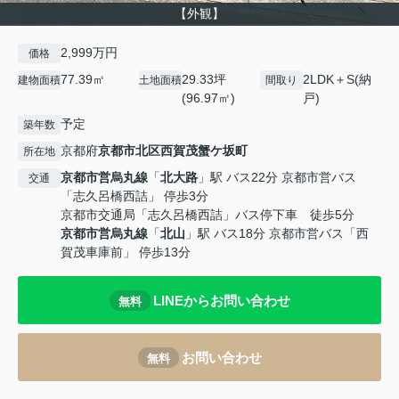
【外観】
2,999万円
価格
77.39㎡
29.33坪
2LDK＋S(納
建物面積
土地面積
間取り
(96.97㎡)
戸)
予定
築年数
京都府
京都市北区
西賀茂蟹ケ坂町
所在地
京都市営烏丸線
「
北大路
」駅 バス22分 京都市営バス
交通
「志久呂橋西詰」 停歩3分
京都市交通局「志久呂橋西詰」バス停下車 徒歩5分
京都市営烏丸線
「
北山
」駅 バス18分 京都市営バス「西
賀茂車庫前」 停歩13分
LINEからお問い合わせ
無料
お問い合わせ
無料