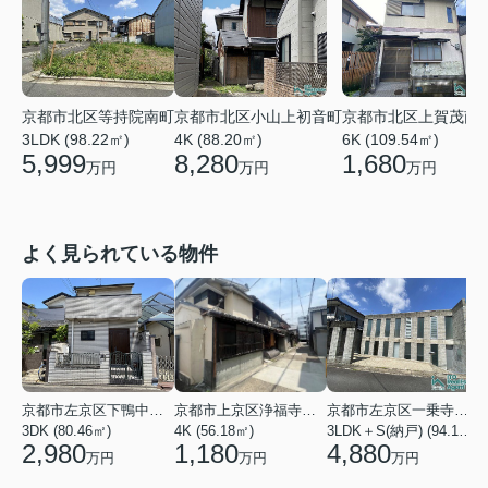
京都市北区等持院南町
京都市北区小山上初音町
京都市北区上賀茂南
3LDK (98.22㎡)
4K (88.20㎡)
6K (109.54㎡)
5,999
8,280
1,680
万円
万円
万円
よく見られている物件
京都市左京区下鴨中川原町
京都市上京区浄福寺通一条下る東西俵屋町
京都市左京区一乗寺松田町
3DK (80.46㎡)
4K (56.18㎡)
3LDK＋S(納戸) (94.10㎡)
1
2,980
1,180
4,880
万円
万円
万円