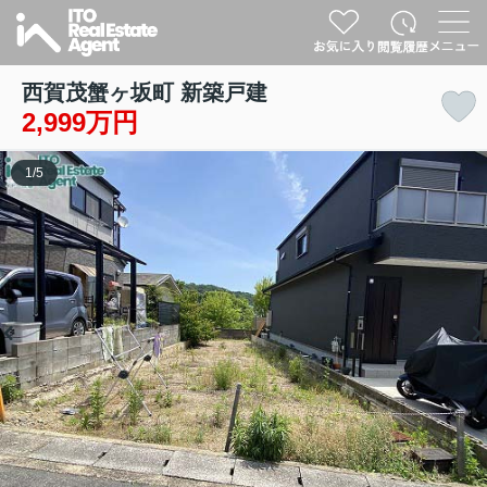
西賀茂蟹ヶ坂町 新築戸建
2,999万円
1
/
5