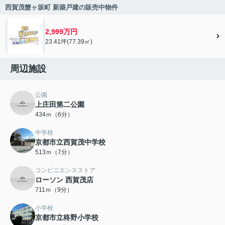
西賀茂蟹ヶ坂町 新築戸建の販売中物件
2,999万円
23.41坪(77.39㎡)
周辺施設
公園
上庄田第二公園
434ｍ（6分）
中学校
京都市立西賀茂中学校
513ｍ（7分）
コンビニエンスストア
ローソン 西賀茂店
711ｍ（9分）
小学校
京都市立柊野小学校