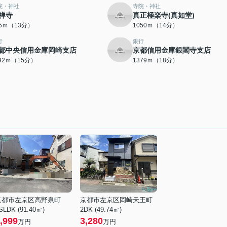
院・神社
寺院・神社
禅寺
真正極楽寺(真如堂)
95ｍ（13分）
1050ｍ（14分）
行
銀行
都中央信用金庫岡崎支店
京都信用金庫銀閣寺支店
192ｍ（15分）
1379ｍ（18分）
京都市左京区高野泉町
京都市左京区岡崎天王町
SLDK (91.40㎡)
2DK (49.74㎡)
,999
3,280
万円
万円