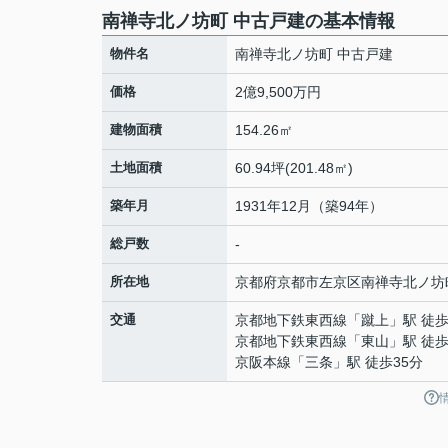
南禅寺北ノ坊町 中古戸建の基本情報
物件名
南禅寺北ノ坊町 中古戸建
価格
2億9,500万円
建物面積
154.26㎡
土地面積
60.94坪(201.48㎡)
築年月
1931年12月（築94年）
総戸数
-
所在地
京都府
京都市左京区
南禅寺北ノ坊
交通
京都地下鉄東西線
「
蹴上
」駅 徒歩
京都地下鉄東西線
「
東山
」駅 徒歩
京阪本線
「
三条
」駅 徒歩35分