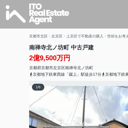
京都市北区・左京区・上京区で不動産の購入・売却をお考
南禅寺北ノ坊町 中古戸建
2億9,500万円
京都府
京都市左京区
南禅寺北ノ坊町
京都地下鉄東西線「蹴上」駅徒歩17分
京都地下鉄東
1
/
6