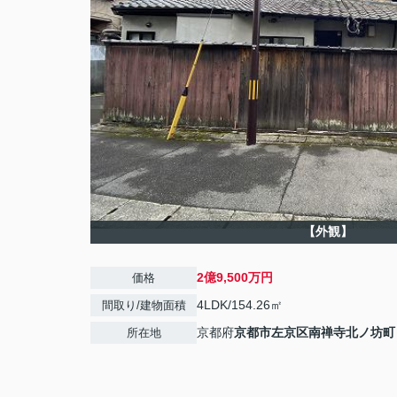
【外観】
2億9,500万円
価格
4LDK/154.26㎡
間取り/建物面積
京都府
京都市左京区
南禅寺北ノ坊町
所在地