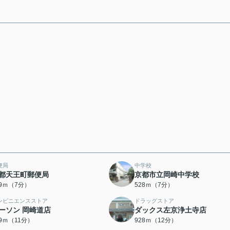
便局
中学校
都天王町郵便局
京都市立岡崎中学校
89ｍ（7分）
528ｍ（7分）
ンビニエンスストア
ドラッグストア
ーソン 岡崎道店
ダックス左京浄土寺店
79ｍ（11分）
928ｍ（12分）