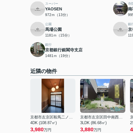
スーパー
寺
YAOSEN
南
972ｍ（13分）
9
公園
銀
馬場公園
京
1181ｍ（15分）
1
銀行
京都銀行銀閣寺支店
1481ｍ（19分）
近隣の物件
京都市左京区鞍馬二ノ瀬町
京都市左京区田中南西浦町
4DK (108.87㎡)
3LDK (86.68㎡)
2
3,980
3,880
4
万円
万円