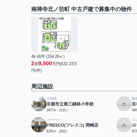
南禅寺北ノ坊町 中古戸建で募集中の物件
46.66坪 (154.26㎡)
2
9,500
億
万円(632.23万
円/坪)
周辺施設
小学校
郵
京都市立第三錦林小学校
京
367ｍ（5分）
4
スーパー
コ
FRESCO(フレスコ) 岡崎店
ロ
626ｍ（8分）
8