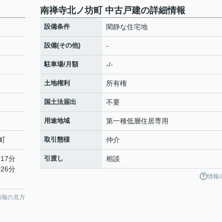
南禅寺北ノ坊町 中古戸建の詳細情報
設備条件
閑静な住宅地
設備(その他)
-
駐車場/月額
-/-
土地権利
所有権
国土法届出
不要
用途地域
第一種低層住居専用
町
取引態様
仲介
17分
引渡し
相談
26分
情報
情報の見方