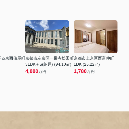
下る東西俵屋町
京都市左京区一乗寺松田町
京都市上京区西富仲町
3LDK＋S(納戸) (94.10㎡)
1DK (25.22㎡)
4,880
1,780
万円
万円