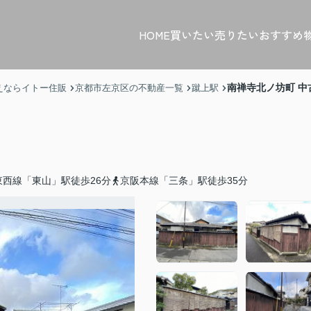
HOME
買いたい
売りたい
おすすめ
南禅寺北ノ坊町 中
えならイトー住販
京都市左京区の不動産一覧
蹴上駅
西線「東山」駅徒歩26分
京阪本線「三条」駅徒歩35分