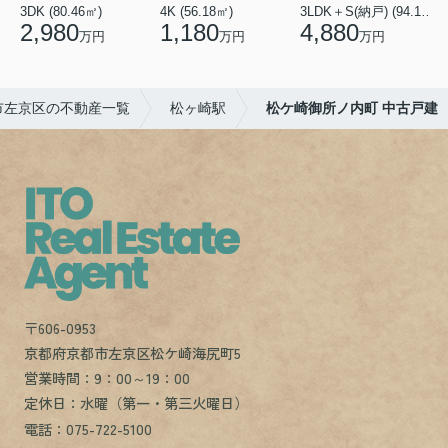
3DK (80.46㎡)
4K (56.18㎡)
3LDK＋S(納戸) (94.10㎡)
1
2,980
1,180
4,880
万円
万円
万円
市左京区の不動産一覧
松ヶ崎駅
松ケ崎御所ノ内町 中古戸建
〒606-0953
京都府京都市左京区松ケ崎海尻町5
営業時間：9：00～19：00
定休日：水曜（第一・第三火曜日）
電話：075-722-5100