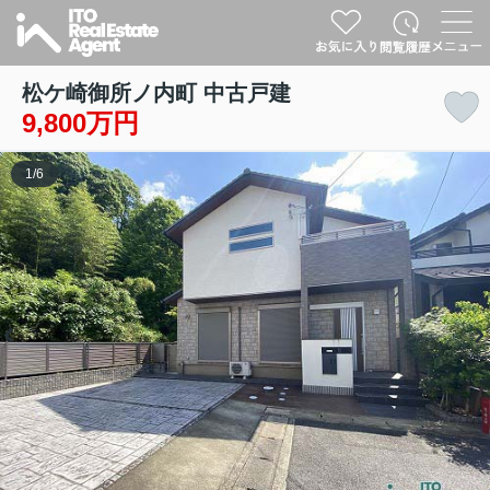
松ケ崎御所ノ内町 中古戸建
9,800万円
1
/
6