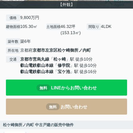
【外観】
9,800万円
価格
105.30㎡
46.32坪
4LDK
建物面積
土地面積
間取り
(153.13㎡)
築6年
築年数
京都府
京都市左京区
松ケ崎御所ノ内町
所在地
京都市営烏丸線
「
松ヶ崎
」駅 徒歩10分
交通
叡山電鉄叡山本線
「
修学院
」駅 徒歩10分
叡山電鉄叡山本線
「
宝ケ池
」駅 徒歩16分
LINEからお問い合わせ
無料
お問い合わせ
無料
松ケ崎御所ノ内町 中古戸建の販売中物件