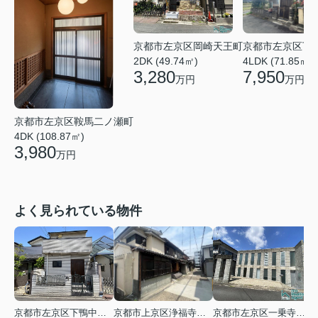
京都市左京区岡崎天王町
京都市左京区下
2DK (49.74㎡)
4LDK (71.85㎡)
3,280
7,950
万円
万円
京都市左京区鞍馬二ノ瀬町
4DK (108.87㎡)
3,980
万円
よく見られている物件
京都市左京区下鴨中川原町
京都市上京区浄福寺通一条下る東西俵屋町
京都市左京区一乗寺松田町