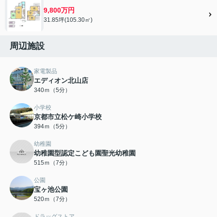
9,800万円
31.85坪(105.30㎡)
周辺施設
家電製品
エディオン北山店
340ｍ（5分）
小学校
京都市立松ケ崎小学校
394ｍ（5分）
幼稚園
幼稚園型認定こども園聖光幼稚園
515ｍ（7分）
公園
宝ヶ池公園
520ｍ（7分）
ドラッグストア