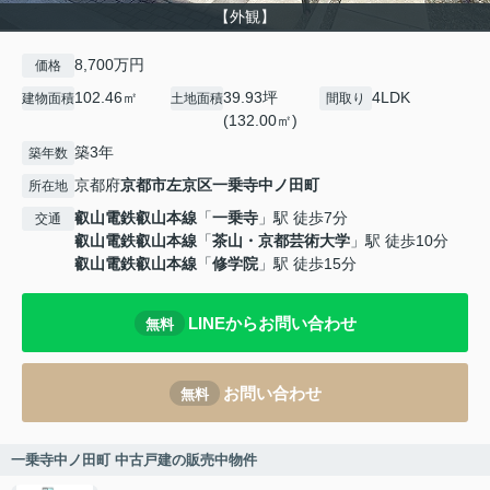
【外観】
8,700万円
価格
102.46㎡
39.93坪
4LDK
建物面積
土地面積
間取り
(132.00㎡)
築3年
築年数
京都府
京都市左京区
一乗寺中ノ田町
所在地
叡山電鉄叡山本線
「
一乗寺
」駅 徒歩7分
交通
叡山電鉄叡山本線
「
茶山・京都芸術大学
」駅 徒歩10分
叡山電鉄叡山本線
「
修学院
」駅 徒歩15分
LINEからお問い合わせ
無料
お問い合わせ
無料
一乗寺中ノ田町 中古戸建の販売中物件