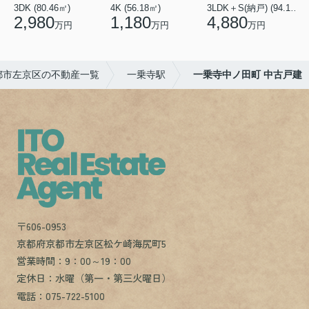
3DK (80.46㎡)
4K (56.18㎡)
3LDK＋S(納戸) (94.10㎡)
1
2,980
1,180
4,880
万円
万円
万円
都市左京区の不動産一覧
一乗寺駅
一乗寺中ノ田町 中古戸建
〒606-0953
京都府京都市左京区松ケ崎海尻町5
営業時間：9：00～19：00
定休日：水曜（第一・第三火曜日）
電話：075-722-5100