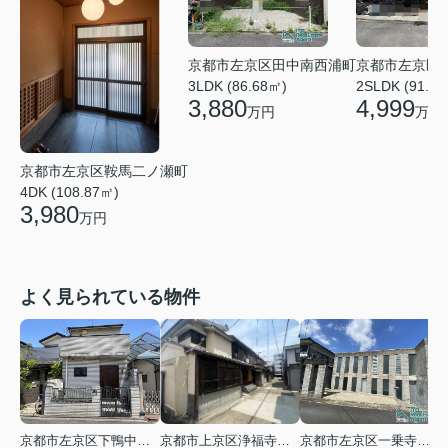
京都市左京区田中南西浦町
京都市左京区
3LDK (86.68㎡)
2SLDK (91.4
3,880
4,999
万円
万円
京都市左京区鞍馬二ノ瀬町
4DK (108.87㎡)
3,980
万円
よく見られている物件
京都市左京区下鴨中川原町
京都市上京区浄福寺通一条下る東西俵屋町
京都市左京区一乗寺松田町