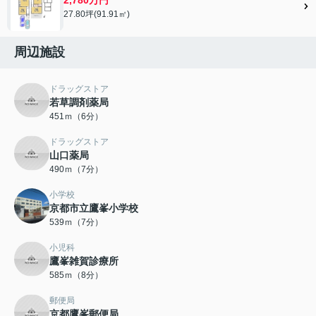
27.80坪(91.91㎡)
周辺施設
ドラッグストア
若草調剤薬局
451ｍ（6分）
ドラッグストア
山口薬局
490ｍ（7分）
小学校
京都市立鷹峯小学校
539ｍ（7分）
小児科
鷹峯雑賀診療所
585ｍ（8分）
郵便局
京都鷹峯郵便局