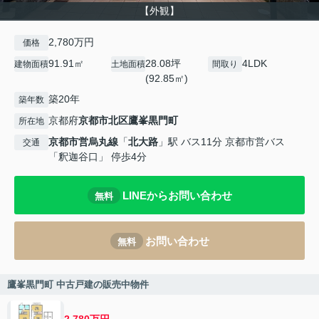
【外観】
2,780万円
価格
91.91㎡
28.08坪
4LDK
建物面積
土地面積
間取り
(92.85㎡)
築20年
築年数
京都府
京都市北区
鷹峯黒門町
所在地
京都市営烏丸線
「
北大路
」駅 バス11分 京都市営バス
交通
「釈迦谷口」 停歩4分
LINEからお問い合わせ
無料
お問い合わせ
無料
鷹峯黒門町 中古戸建の販売中物件
2,780万円