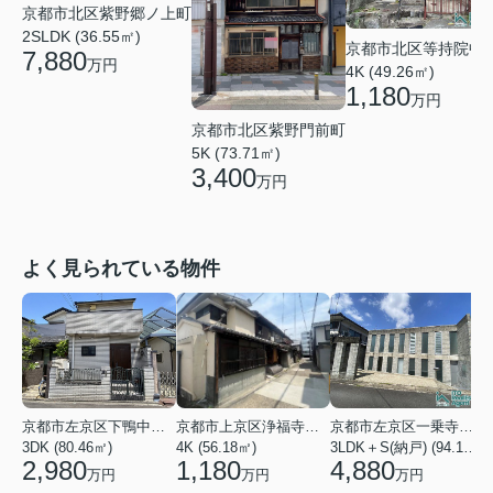
京都市北区紫野郷ノ上町
2SLDK (36.55㎡)
京都市北区等持院中
7,880
万円
4K (49.26㎡)
1,180
万円
京都市北区紫野門前町
5K (73.71㎡)
3,400
万円
よく見られている物件
京都市左京区下鴨中川原町
京都市上京区浄福寺通一条下る東西俵屋町
京都市左京区一乗寺松田町
3DK (80.46㎡)
4K (56.18㎡)
3LDK＋S(納戸) (94.10㎡)
1
2,980
1,180
4,880
万円
万円
万円