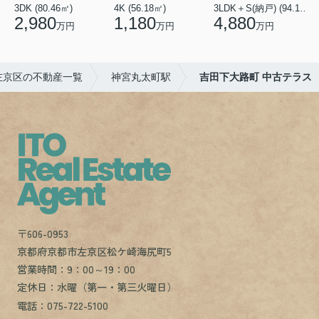
3DK (80.46㎡)
4K (56.18㎡)
3LDK＋S(納戸) (94.10㎡)
1
2,980
1,180
4,880
万円
万円
万円
左京区の不動産一覧
神宮丸太町駅
吉田下大路町 中古テラス
〒606-0953
京都府京都市左京区松ケ崎海尻町5
営業時間：9：00～19：00
定休日：水曜（第一・第三火曜日）
電話：075-722-5100