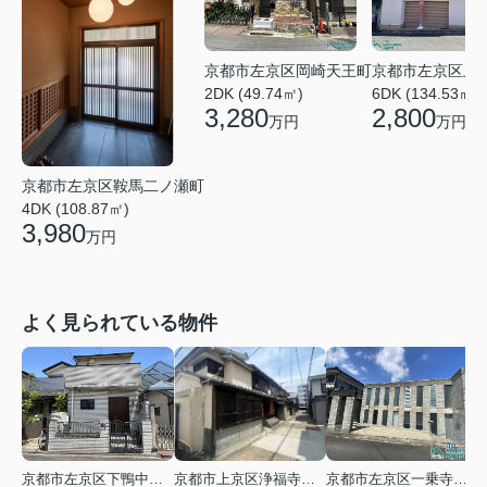
京都市左京区岡崎天王町
京都市左京区上
2DK (49.74㎡)
6DK (134.53㎡)
3,280
2,800
万円
万円
京都市左京区鞍馬二ノ瀬町
4DK (108.87㎡)
3,980
万円
よく見られている物件
京都市左京区下鴨中川原町
京都市上京区浄福寺通一条下る東西俵屋町
京都市左京区一乗寺松田町