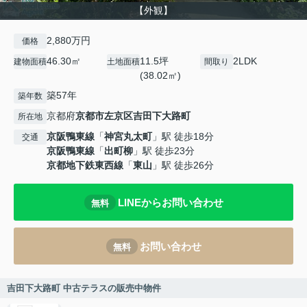
【外観】
2,880万円
価格
46.30㎡
11.5坪
2LDK
建物面積
土地面積
間取り
(38.02㎡)
築57年
築年数
京都府
京都市左京区
吉田下大路町
所在地
京阪鴨東線
「
神宮丸太町
」駅 徒歩18分
交通
京阪鴨東線
「
出町柳
」駅 徒歩23分
京都地下鉄東西線
「
東山
」駅 徒歩26分
LINEからお問い合わせ
無料
お問い合わせ
無料
吉田下大路町 中古テラスの販売中物件