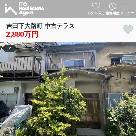
吉田下大路町 中古テラス
2,880万円
1
/
5