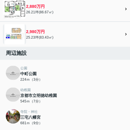
2,880万円
26.21坪(86.67㎡)
2,980万円
25.23坪(83.43㎡)
周辺施設
公園
中町公園
224ｍ（3分）
幼稚園
京都市立明徳幼稚園
545ｍ（7分）
寺院・神社
三宅八幡宮
681ｍ（9分）