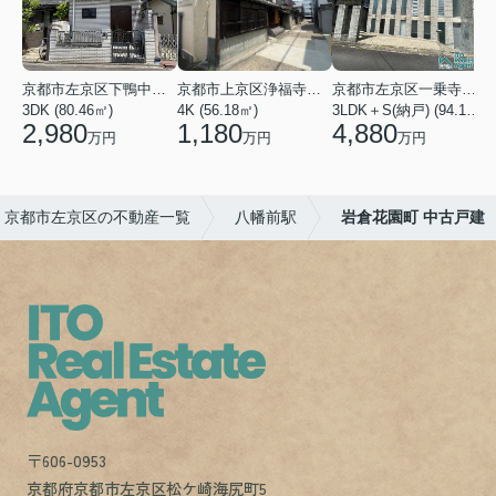
京都市左京区下鴨中川原町
京都市上京区浄福寺通一条下る東西俵屋町
京都市左京区一乗寺松田町
3DK (80.46㎡)
4K (56.18㎡)
3LDK＋S(納戸) (94.10㎡)
1
2,980
1,180
4,880
万円
万円
万円
京都市左京区の不動産一覧
八幡前駅
岩倉花園町 中古戸建
〒606-0953
京都府京都市左京区松ケ崎海尻町5