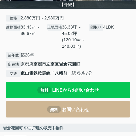
【外観】
2,880万円～2,980万円
価格
83.43㎡～
36.33坪～
4LDK
建物面積
土地面積
間取り
86.67㎡
45.02坪
(120.10㎡～
148.83㎡)
築26年
築年数
京都府
京都市左京区
岩倉花園町
所在地
叡山電鉄鞍馬線
「
八幡前
」駅 徒歩7分
交通
LINEからお問い合わせ
無料
お問い合わせ
無料
岩倉花園町 中古戸建の販売中物件