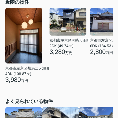
近隣の物件
京都市左京区岡崎天王町
京都市左京区上
2DK (49.74㎡)
6DK (134.53㎡)
3,280
2,800
万円
万円
京都市左京区鞍馬二ノ瀬町
4DK (108.87㎡)
3,980
万円
よく見られている物件