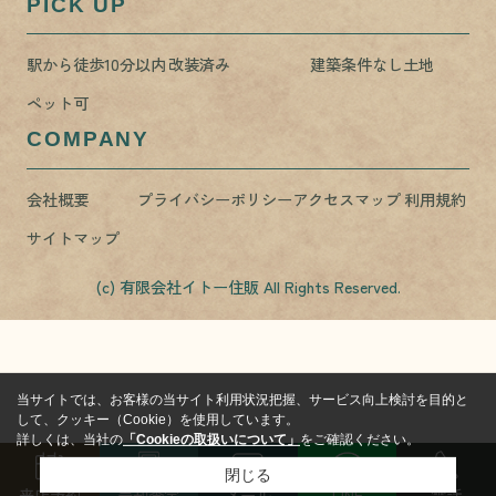
PICK UP
駅から徒歩10分以内
改装済み
建築条件なし土地
ペット可
COMPANY
会社概要
プライバシーポリシー
アクセスマップ
利用規約
サイトマップ
(c) 有限会社イトー住販 All Rights Reserved.
当サイトでは、お客様の当サイト利用状況把握、サービス向上検討を目的と
して、クッキー（Cookie）を使用しています。
詳しくは、当社の
「Cookieの取扱いについて」
をご確認ください。
閉じる
来店予約
売却査定
メール
LINE
電話