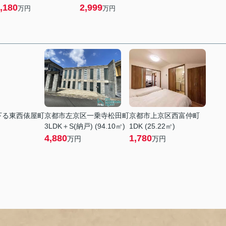
,180
2,999
万円
万円
下る東西俵屋町
京都市左京区一乗寺松田町
京都市上京区西富仲町
3LDK＋S(納戸) (94.10㎡)
1DK (25.22㎡)
4,880
1,780
万円
万円