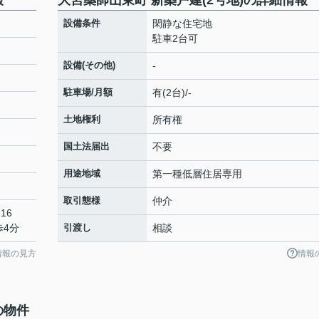
報
大宮薬師山東町 新築戸建(2号地)の詳細情報
設備条件
閑静な住宅地
駐車2台可
設備(その他)
-
駐車場/月額
有(2台)/-
土地権利
所有権
国土法届出
不要
用途地域
第一種低層住居専用
取引態様
仲介
16
歩4分
引渡し
相談
情報の見方
情報
の物件