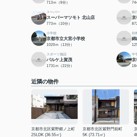
713ｍ（9分）
7
スーパー
銀
スーパーマツモト 北山店
京
773ｍ（10分）
8
小学校
幼
京都市立大宮小学校
錦
1020ｍ（13分）
1
スポーツ施設
中
パルケ上賀茂
京
1731ｍ（22分）
1
近隣の物件
京都市北区紫野郷ノ上町
京都市北区紫野門前町
2SLDK (36.55㎡)
5K (73.71㎡)
4