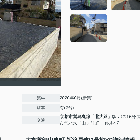
2026年6月(新築)
築年
有(2台)
駐車
京都市営烏丸線
「
北大路
」駅 バス16分 
交通
市営バス「山ノ前町」 停歩4分