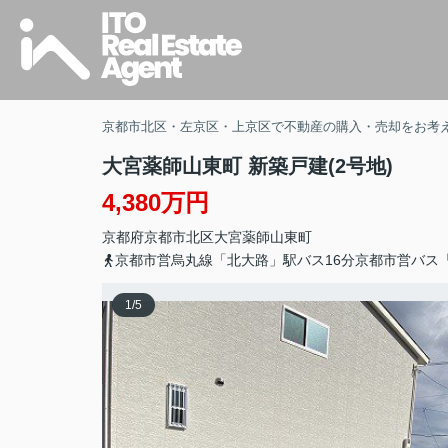
京都市北区・左京区・上京区で不動産の購入・売却をお考
大宮薬師山東町 新築戸建(2号地)
4,380万円
京都府
京都市北区
大宮薬師山東町
京都市営烏丸線「北大路」駅バス16分京都市営バス
1
/
5