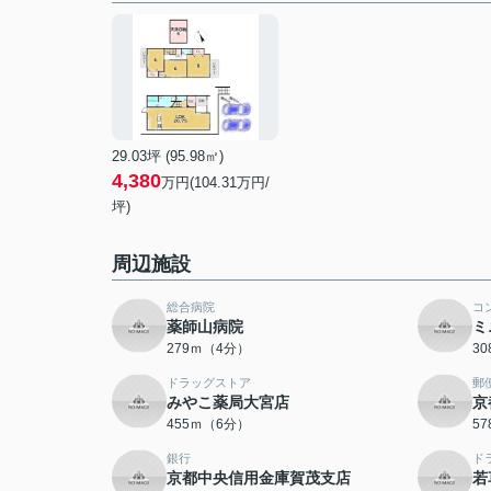
29.03坪 (95.98㎡)
4,380
万円(104.31万円/
坪)
周辺施設
総合病院
コ
薬師山病院
ミ
279ｍ（4分）
3
ドラッグストア
郵
みやこ薬局大宮店
京
455ｍ（6分）
5
銀行
ド
京都中央信用金庫賀茂支店
若