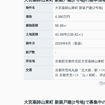
大宮薬師山東町 新築戸建(2号地)の基本情
物件名
大宮薬師山東町 新築戸建(2号地)
価格
4,380万円
建物面積
95.98㎡
土地面積
41.99坪(138.82㎡)
築年月
2026年6月（新築）
総戸数
-
所在地
京都府
京都市北区
大宮薬師山東町
交通
京都市営烏丸線
「
北大路
」駅 バス
分 京都市営バス「山ノ前町」 停
大宮薬師山東町 新築戸建(2号地)で募集中