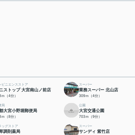
ンビニエンスストア
スーパー
ニストップ 大宮南山ノ前店
業務スーパー 北山店
08ｍ（4分）
309ｍ（4分）
便局
公園
都大宮小野堀郵便局
大宮交通公園
78ｍ（8分）
703ｍ（9分）
ラッグストア
スーパー
草調剤薬局
サンディ 紫竹店