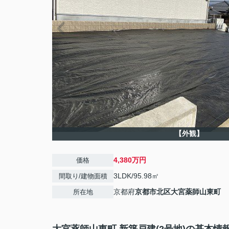
【外観】
4,380万円
価格
3LDK/95.98㎡
間取り/建物面積
京都府
京都市北区
大宮薬師山東町
所在地