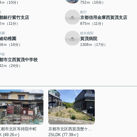
44ｍ（10分）
752ｍ（10分）
行
銀行
都銀行紫竹支店
京都信用金庫西賀茂支店
72ｍ（11分）
875ｍ（11分）
稚園
総合病院
綾幼稚園
賀茂病院
256ｍ（16分）
1308ｍ（17分）
学校
都市立西賀茂中学校
842ｍ（24分）
京都市北区等持院中町
京都市北区西賀茂蟹ケ坂町
K (49.26㎡)
2SLDK (77.39㎡)