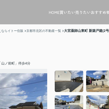
HOME
買いたい
売りたい
おすすめ
大宮薬師山東町 新築戸建(2号
えならイトー住販
京都市北区の不動産一覧
「山ノ前町」停歩4分