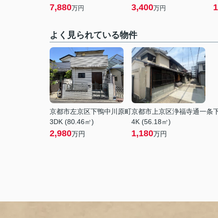
7,880
3,400
1
万円
万円
よく見られている物件
京都市左京区下鴨中川原町
京都市上京区浄福寺通一条
3DK (80.46㎡)
4K (56.18㎡)
2,980
1,180
万円
万円