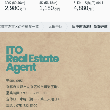
3DK (80.46㎡)
4K (56.18㎡)
3LDK＋S(納戸) (94.10㎡)
1
2,980
1,180
4,880
万円
万円
万円
京都市左京区の不動産一覧
元田中駅
田中南西浦町 新築戸建
〒606-0953
京都府京都市左京区松ケ崎海尻町5
営業時間：9：00～19：00
定休日：水曜（第一・第三火曜日）
電話：075-722-5100