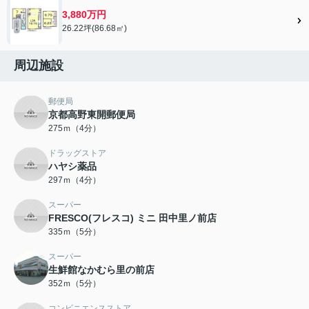
3,880万円
26.22坪(86.68㎡)
周辺施設
郵便局
京都高野東開郵便局
275ｍ（4分）
ドラッグストア
ハヤシ薬品
297ｍ（4分）
スーパー
FRESCO(フレスコ) ミニ 田中里ノ前店
335ｍ（5分）
スーパー
生鮮館なかむら里の前店
352ｍ（5分）
コンビニエンスストア