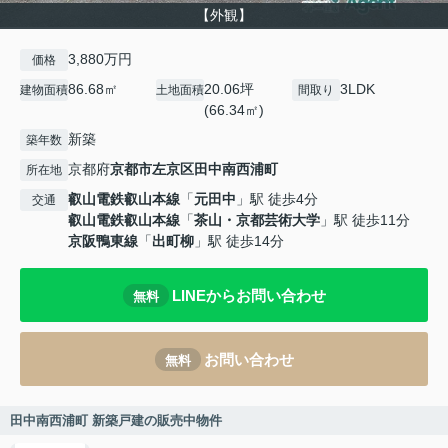
【外観】
3,880万円
価格
86.68㎡
20.06坪
3LDK
建物面積
土地面積
間取り
(66.34㎡)
新築
築年数
京都府
京都市左京区
田中南西浦町
所在地
叡山電鉄叡山本線
「
元田中
」駅 徒歩4分
交通
叡山電鉄叡山本線
「
茶山・京都芸術大学
」駅 徒歩11分
京阪鴨東線
「
出町柳
」駅 徒歩14分
LINEからお問い合わせ
無料
お問い合わせ
無料
田中南西浦町 新築戸建の販売中物件