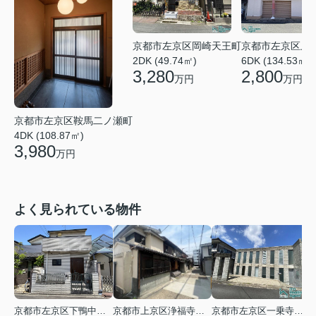
京都市左京区岡崎天王町
京都市左京区上
2DK (49.74㎡)
6DK (134.53㎡)
3,280
2,800
万円
万円
京都市左京区鞍馬二ノ瀬町
4DK (108.87㎡)
3,980
万円
よく見られている物件
京都市左京区下鴨中川原町
京都市上京区浄福寺通一条下る東西俵屋町
京都市左京区一乗寺松田町