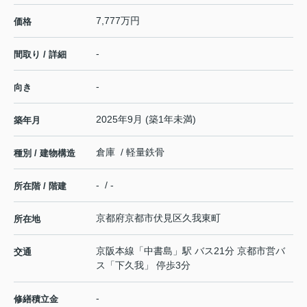
7,777万円
価格
-
間取り / 詳細
-
向き
2025年9月 (築1年未満)
築年月
倉庫 / 軽量鉄骨
種別 / 建物構造
- / -
所在階 / 階建
京都府
京都市伏見区
久我東町
所在地
京阪本線
「
中書島
」駅 バス21分 京都市営バ
交通
ス「下久我」 停歩3分
-
修繕積立金