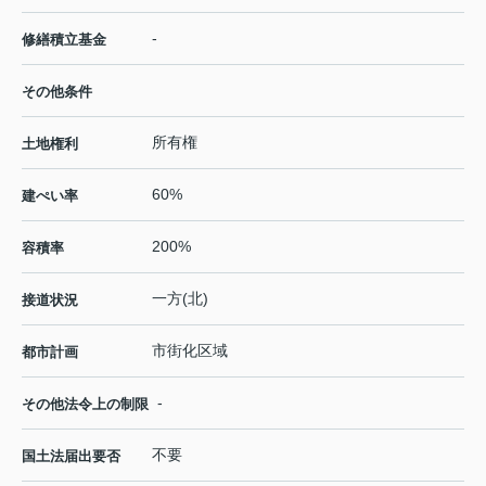
-
修繕積立基金
その他条件
所有権
土地権利
60%
建ぺい率
200%
容積率
一方(北)
接道状況
市街化区域
都市計画
-
その他法令上の制限
不要
国土法届出要否