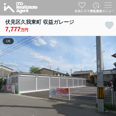
伏見区久我東町 収益ガレージ
7,777
万円
1
/
6