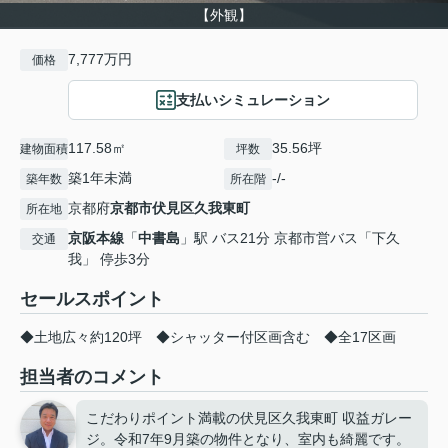
【外観】
7,777万円
価格
支払いシミュレーション
117.58㎡
35.56坪
建物面積
坪数
築1年未満
-/-
築年数
所在階
京都府
京都市伏見区
久我東町
所在地
京阪本線
「
中書島
」駅 バス21分 京都市営バス「下久
交通
我」 停歩3分
セールスポイント
◆土地広々約120坪 ◆シャッター付区画含む ◆全17区画
担当者のコメント
こだわりポイント満載の伏見区久我東町 収益ガレー
ジ。令和7年9月築の物件となり、室内も綺麗です。