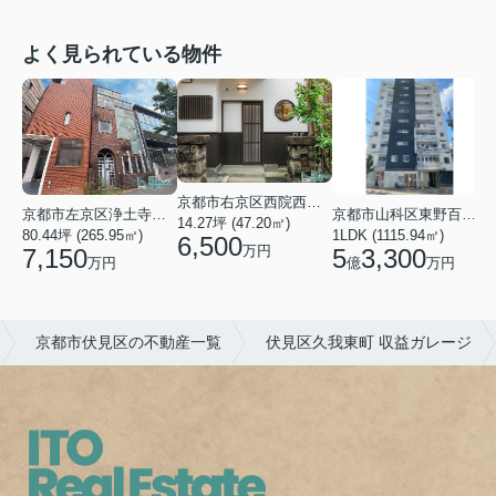
よく見られている物件
京都市右京区西院西平町
京都市左京区浄土寺上馬場町
京都市山科区東野百拍子町
2
14.27坪 (47.20㎡)
80.44坪 (265.95㎡)
1LDK (1115.94㎡)
6,500
万円
7,150
5
3,300
万円
億
万円
京都市伏見区の不動産一覧
伏見区久我東町 収益ガレージ