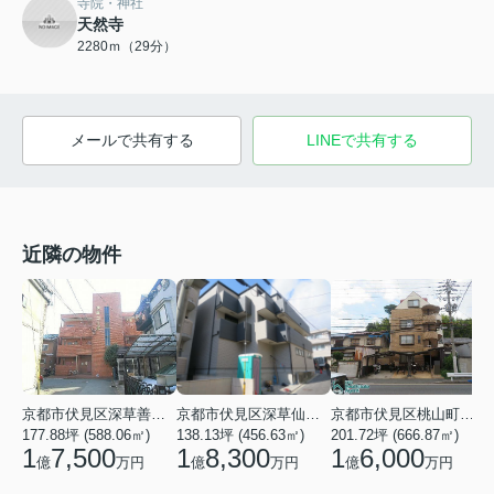
寺院・神社
天然寺
2280ｍ（29分）
メールで共有する
LINEで共有する
近隣の物件
京都市伏見区深草善導寺町
京都市伏見区深草仙石屋敷町
京都市伏見区桃山町泰長老
177.88坪 (588.06㎡)
138.13坪 (456.63㎡)
201.72坪 (666.87㎡)
1
1
7,500
1
8,300
1
6,000
億
万円
億
万円
億
万円