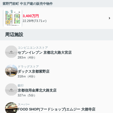
紫野門前町 中古戸建の販売中物件
3,400万円
22.29坪(73.71㎡)
周辺施設
コンビニエンスストア
セブンイレブン 京都北大路大宮店
283ｍ（4分）
ドラッグストア
ダックス京都紫野店
318ｍ（4分）
銀行
京都信用金庫北大路支店
327ｍ（5分）
スーパー
FOOD SHOP(フードショップ)エムジー 大徳寺店