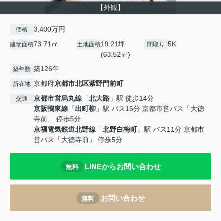
【外観】
3,400万円
価格
73.71㎡
19.21坪
5K
建物面積
土地面積
間取り
(63.52㎡)
築126年
築年数
京都府
京都市北区
紫野門前町
所在地
京都市営烏丸線
「
北大路
」駅 徒歩14分
交通
京阪鴨東線
「
出町柳
」駅 バス16分 京都市営バス「大徳
寺前」 停歩5分
京福電気鉄道北野線
「
北野白梅町
」駅 バス11分 京都市
営バス「大徳寺前」 停歩5分
LINEからお問い合わせ
無料
お問い合わせ
無料