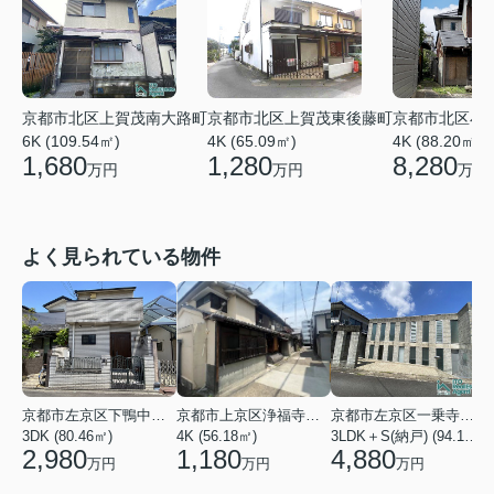
京都市北区上賀茂南大路町
京都市北区上賀茂東後藤町
京都市北区小
6K (109.54㎡)
4K (65.09㎡)
4K (88.20㎡)
1,680
1,280
8,280
万円
万円
万円
よく見られている物件
京都市左京区下鴨中川原町
京都市上京区浄福寺通一条下る東西俵屋町
京都市左京区一乗寺松田町
3DK (80.46㎡)
4K (56.18㎡)
3LDK＋S(納戸) (94.10㎡)
1
2,980
1,180
4,880
万円
万円
万円