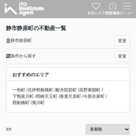
静市静原町の不動産一覧
静市静原町
変更
条件から探す
変更
おすすめのエリア
一色町
/
北伊勢殿構町
/
般舟院前町
/
高野東開町
/
下鴨泉川町
/
岡崎天王町
/
泰童片原町
/
今新在家町
/
西船橋町
/
夷川町
1
件