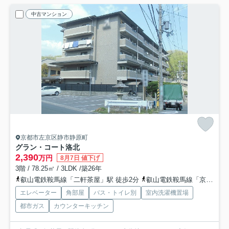
中古マンション
京都市左京区静市静原町
グラン・コート洛北
2,390
万円
8月7日 値下げ
3階 / 78.25㎡ / 3LDK /築26年
叡山電鉄鞍馬線「二軒茶屋」駅 徒歩2分
叡山電鉄鞍馬線「京都精華大前」駅 徒歩12分
エレベーター
角部屋
バス・トイレ別
室内洗濯機置場
都市ガス
カウンターキッチン