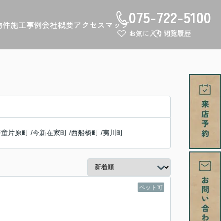
075-722-5100
物件
施工事例
会社概要
アクセスマップ
お気に入り
閲覧履歴
泰童片原町
/
今新在家町
/
西船橋町
/
夷川町
ペット可