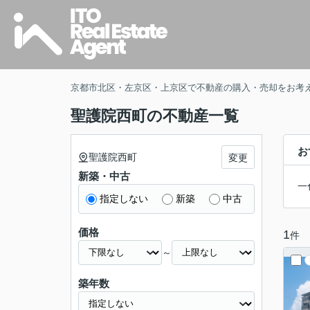
京都市北区・左京区・上京区で不動産の購入・売却をお考
聖護院西町の不動産一覧
お
聖護院西町
変更
新築・中古
一
指定しない
新築
中古
価格
1
件
～
築年数