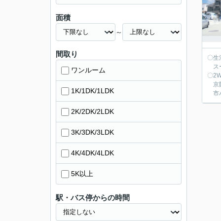
面積
～
間取り
〇生
スー
ワンルーム
〇2
京阪
1K/1DK/1LDK
市バ
2K/2DK/2LDK
3K/3DK/3LDK
4K/4DK/4LDK
5K以上
駅・バス停からの時間