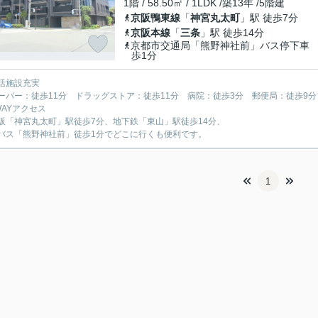
1階 / 58.50㎡ / 1LDK /築13年 /5階建
京阪鴨東線
「
神宮丸太町
」駅 徒歩7分
京阪本線
「
三条
」駅 徒歩14分
京都市交通局「熊野神社前」バス停下車
歩1分
活施設充実
パー：徒歩11分 ドラッグストア：徒歩11分 病院：徒歩3分 郵便局：徒歩9分
WAYアクセス
「神宮丸太町」駅徒歩7分、地下鉄「東山」駅徒歩14分、
ス「熊野神社前」徒歩1分でどこに行くも便利です。
1