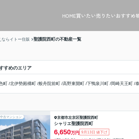
HOME
買いたい
売りたい
おすすめ
聖護院西町の不動産一覧
えならイトー住販
すすめのエリア
色町
/
北伊勢殿構町
/
般舟院前町
/
高野東開町
/
下鴨泉川町
/
岡崎天王町
/
中古マンション
京都市左京区
聖護院西町
シャリエ聖護院西町
6,650
9月13日 値下げ
万円