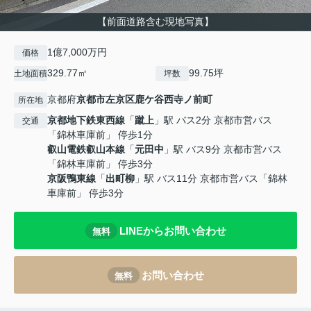
【前面道路含む現地写真】
1億7,000万円
価格
329.77㎡
99.75坪
土地面積
坪数
京都府
京都市左京区
鹿ケ谷西寺ノ前町
所在地
京都地下鉄東西線
「
蹴上
」駅 バス2分 京都市営バス
交通
「錦林車庫前」 停歩1分
叡山電鉄叡山本線
「
元田中
」駅 バス9分 京都市営バス
「錦林車庫前」 停歩3分
京阪鴨東線
「
出町柳
」駅 バス11分 京都市営バス「錦林
車庫前」 停歩3分
LINEからお問い合わせ
無料
お問い合わせ
無料