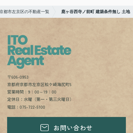
京都市左京区の不動産一覧
鹿ヶ谷西寺ノ前町 建築条件無し 土地
〒606-0953
京都府京都市左京区松ケ崎海尻町5
営業時間：9：00～19：00
定休日：水曜（第一・第三火曜日）
電話：075-722-5100
お問い合わせ