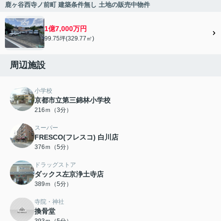
鹿ヶ谷西寺ノ前町 建築条件無し 土地の販売中物件
1億7,000万円
99.75坪(329.77㎡)
周辺施設
小学校
京都市立第三錦林小学校
216ｍ（3分）
スーパー
FRESCO(フレスコ) 白川店
376ｍ（5分）
ドラッグストア
ダックス左京浄土寺店
389ｍ（5分）
寺院・神社
換骨堂