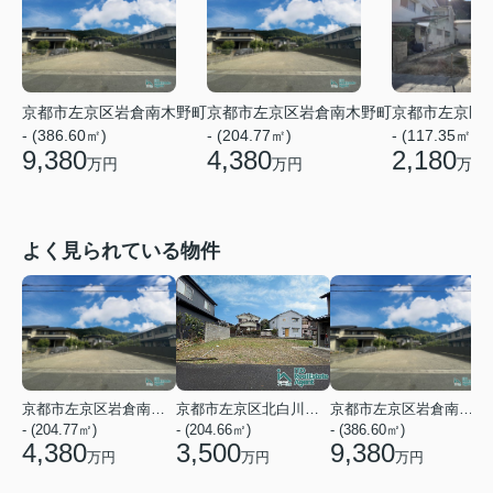
京都市左京区岩倉南木野町
京都市左京区岩倉南木野町
京都市左京区
- (386.60㎡)
- (204.77㎡)
- (117.35㎡)
9,380
4,380
2,180
万円
万円
万円
よく見られている物件
京都市左京区岩倉南木野町
京都市左京区北白川下別当町
京都市左京区岩倉南木野町
- (204.77㎡)
- (204.66㎡)
- (386.60㎡)
-
4,380
3,500
9,380
万円
万円
万円