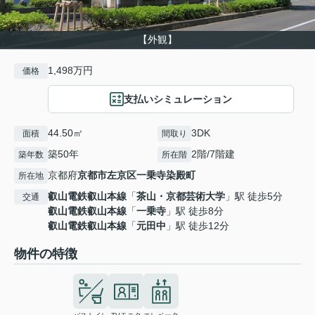
【外観】
1,498万円
価格
支払いシミュレーション
44.50㎡
3DK
面積
間取り
築50年
2階/7階建
築年数
所在階
京都府
京都市左京区
一乗寺染殿町
所在地
叡山電鉄叡山本線
「
茶山・京都芸術大学
」駅 徒歩5分
交通
叡山電鉄叡山本線
「
一乗寺
」駅 徒歩8分
叡山電鉄叡山本線
「
元田中
」駅 徒歩12分
物件の特徴