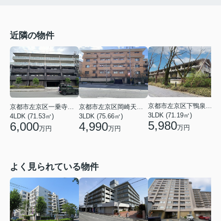
近隣の物件
京都市左京区下鴨泉川町
京都市左京区一乗寺地蔵本町
京都市左京区岡崎天王町
3LDK (71.19㎡)
4LDK (71.53㎡)
3LDK (75.66㎡)
3
5,980
6,000
4,990
万円
万円
万円
よく見られている物件