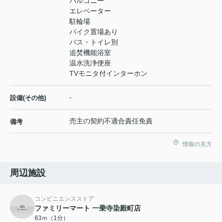
バルコニー
エレベーター
駐輪場
バイク置場あり
バス・トイレ別
追焚機能浴室
温水洗浄便座
TVモニタ付インターホン
-
設備(その他)
売主の契約不適合責任免責
備考
情報の見方
周辺施設
コンビニエンスストア
ファミリーマート 一乗寺染殿町店
63ｍ（1分）