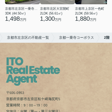
京都市左京区一乗寺染殿町
京都市北区大宮開町
京都市上京区一色町
3DK (44.50㎡)
2LDK (56.61㎡)
2LDK (59.56㎡)
3
1,498
1,300
1,880
万円
万円
万円
京都市左京区の不動産一覧
京都一乗寺コーポラス
2階
〒606-0953
京都府京都市左京区松ケ崎海尻町5
営業時間：9：00～19：00
定休日：水曜（第一・第三火曜日）