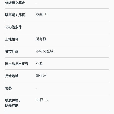
-
修繕積立基金
空無 / -
駐車場 / 月額
その他条件
所有権
土地権利
市街化区域
都市計画
不要
国土法届出要否
準住居
用途地域
-
地勢
86戸 / -
棟総戸数 /
販売戸数