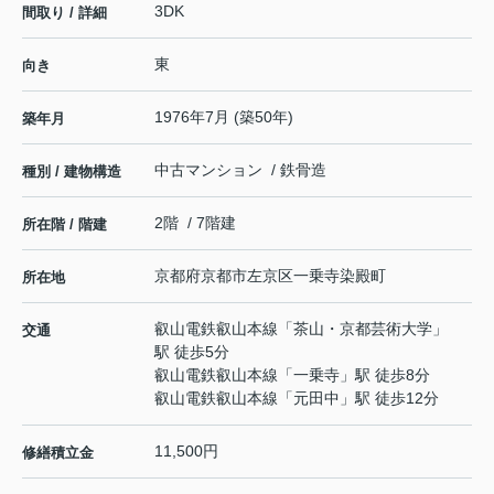
3DK
間取り / 詳細
東
向き
1976年7月 (築50年)
築年月
中古マンション / 鉄骨造
種別 / 建物構造
2階 / 7階建
所在階 / 階建
京都府
京都市左京区
一乗寺染殿町
所在地
叡山電鉄叡山本線
「
茶山・京都芸術大学
」
交通
駅 徒歩5分
叡山電鉄叡山本線
「
一乗寺
」駅 徒歩8分
叡山電鉄叡山本線
「
元田中
」駅 徒歩12分
11,500円
修繕積立金