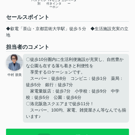
バストイレ
TVモニタ
エレベータ
別
付きインタ
ー
ーホン
セールスポイント
◆叡電「茶山・京都芸術大学駅」徒歩５分 ◆生活施設充実の立
地
担当者のコメント
〇徒歩10分圏内に生活利便施設が充実し、自然豊か
な公園も在する落ち着きと利便性を
享受するロケーションです。
中村 朋美
スーパー：徒歩8分 コンビニ：徒歩1分 薬局：
徒歩5分 銀行：徒歩7分
家電量販店：徒歩7分 小学校：徒歩9分 中学
校：徒歩5分 公園：徒歩6分
〇洛北阪急スクエアまで徒歩11分！
スーパー、100均、家電、雑貨屋さん等なんでも揃
います♪