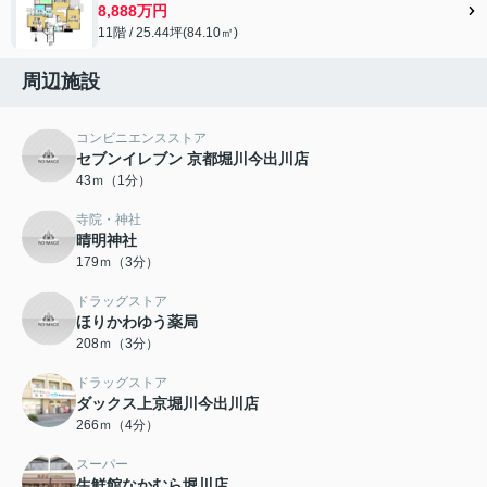
8,888万円
11階 / 25.44坪(84.10㎡)
周辺施設
コンビニエンスストア
セブンイレブン 京都堀川今出川店
43ｍ（1分）
寺院・神社
晴明神社
179ｍ（3分）
ドラッグストア
ほりかわゆう薬局
208ｍ（3分）
ドラッグストア
ダックス上京堀川今出川店
266ｍ（4分）
スーパー
生鮮館なかむら堀川店