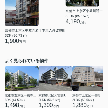
京都市上京区東堀川通一条
3LDK (85.15㎡)
4,190
万円
京都市上京区中立売通千本東入丹波屋町
3DK (50.73㎡)
1,900
万円
よく見られている物件
京都市左京区一乗寺染殿町
京都市北区大宮開町
京都市上京区一色町
3DK (44.50㎡)
2LDK (56.61㎡)
2LDK (59.56㎡)
3
1,498
1,300
1,880
万円
万円
万円