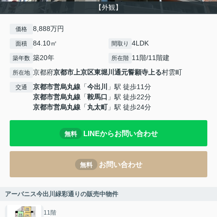
【外観】
8,888万円
価格
84.10㎡
4LDK
面積
間取り
築20年
11階/11階建
築年数
所在階
京都府
京都市上京区
東堀川通元誓願寺上る
村雲町
所在地
京都市営烏丸線
「
今出川
」駅 徒歩11分
交通
京都市営烏丸線
「
鞍馬口
」駅 徒歩22分
京都市営烏丸線
「
丸太町
」駅 徒歩24分
LINEからお問い合わせ
無料
お問い合わせ
無料
アーバニス今出川緑彩通りの販売中物件
11階