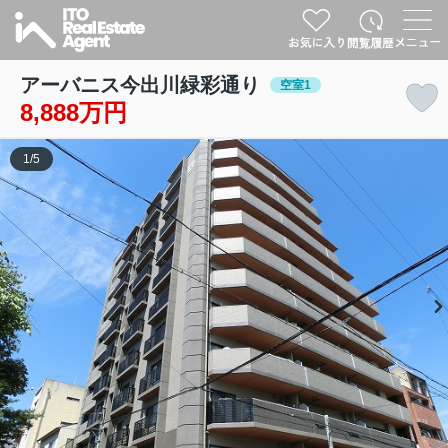
アーバニス今出川緑彩通り
空室1
8,888万円
1
/
5