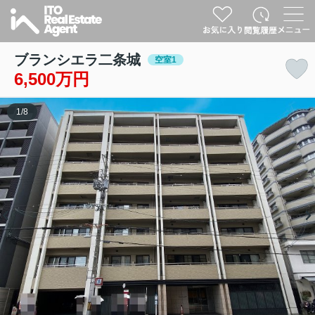
ブランシエラ二条城
空室1
6,500万円
1
/
8