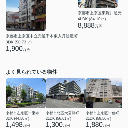
京都市上京区東堀川通元誓
4LDK (84.10㎡)
8,888
万円
京都市上京区中立売通千本東入丹波屋町
3DK (50.73㎡)
1,900
万円
よく見られている物件
京都市左京区一乗寺染殿町
京都市北区大宮開町
京都市上京区一色町
3DK (44.50㎡)
2LDK (56.61㎡)
2LDK (59.56㎡)
3
1,498
1,300
1,880
万円
万円
万円