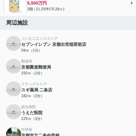
6,500万円
3階 / 21.25坪(70.28㎡)
周辺施設
コンビニエンスストア
セブンイレブン 京都出世稲荷前店
59ｍ（1分）
郵便局
京都聚楽郵便局
155ｍ（2分）
ドラッグストア
スギ薬局 二条店
182ｍ（3分）
総合病院
うえだ医院
225ｍ（3分）
中学校
京都市立二条中学校