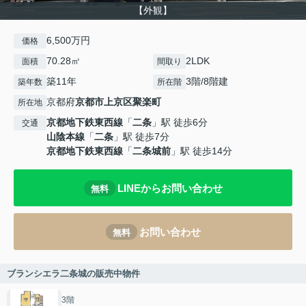
【外観】
6,500万円
価格
70.28㎡
2LDK
面積
間取り
築11年
3階/8階建
築年数
所在階
京都府
京都市上京区
聚楽町
所在地
京都地下鉄東西線
「
二条
」駅 徒歩6分
交通
山陰本線
「
二条
」駅 徒歩7分
京都地下鉄東西線
「
二条城前
」駅 徒歩14分
LINEからお問い合わせ
無料
お問い合わせ
無料
ブランシエラ二条城の販売中物件
3階