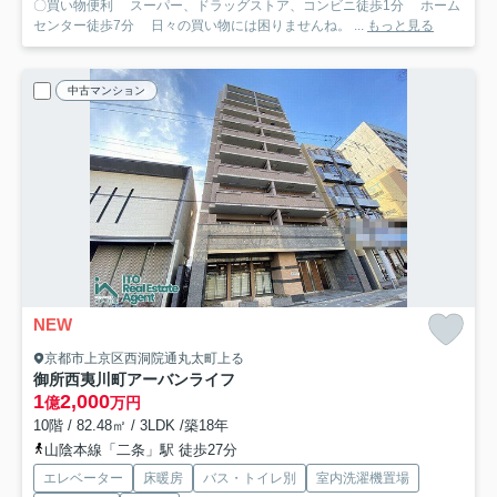
〇買い物便利 スーパー、ドラッグストア、コンビニ徒歩1分 ホーム
センター徒歩7分 日々の買い物には困りませんね。 ...
もっと見る
中古マンション
NEW
京都市上京区西洞院通丸太町上る
御所西夷川町アーバンライフ
1
2,000
億
万円
10階 / 82.48㎡ / 3LDK /築18年
山陰本線「二条」駅 徒歩27分
エレベーター
床暖房
バス・トイレ別
室内洗濯機置場