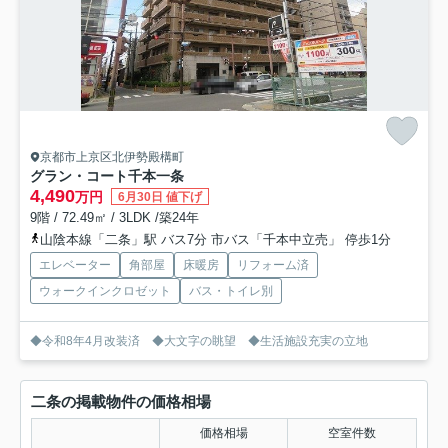
京都市上京区北伊勢殿構町
グラン・コート千本一条
4,490
万円
6月30日 値下げ
9階 / 72.49㎡ / 3LDK /築24年
山陰本線「二条」駅 バス7分 市バス「千本中立売」 停歩1分
エレベーター
角部屋
床暖房
リフォーム済
ウォークインクロゼット
バス・トイレ別
◆令和8年4月改装済 ◆大文字の眺望 ◆生活施設充実の立地
二条の掲載物件の価格相場
価格相場
空室件数