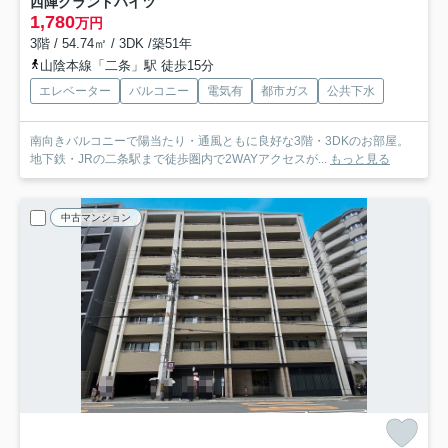
西陣グランドハイツ
1,780
万円
3階 / 54.74㎡ / 3DK /築51年
山陰本線「二条」駅 徒歩15分
エレベーター
バルコニー
電気有
都市ガス
公共下水
南向きバルコニーで陽当たり・通風ともに良好な3階・3DKのお部屋。
地下鉄・JRの二条駅まで徒歩圏内で2WAYアクセスが...
もっと見る
中古マンション