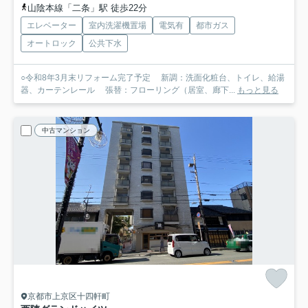
山陰本線「二条」駅 徒歩22分
エレベーター
室内洗濯機置場
電気有
都市ガス
オートロック
公共下水
○令和8年3月末リフォーム完了予定 新調：洗面化粧台、トイレ、給湯
器、カーテンレール 張替：フローリング（居室、廊下...
もっと見る
中古マンション
京都市上京区十四軒町