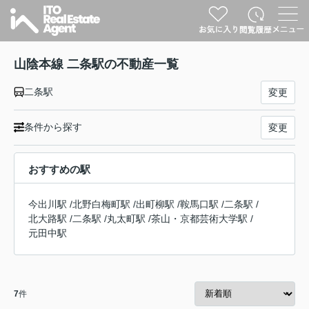
山陰本線 二条駅の不動産一覧
二条駅
変更
条件から探す
変更
おすすめの駅
今出川駅
/
北野白梅町駅
/
出町柳駅
/
鞍馬口駅
/
二条駅
/
北大路駅
/
二条駅
/
丸太町駅
/
茶山・京都芸術大学駅
/
元田中駅
7
件