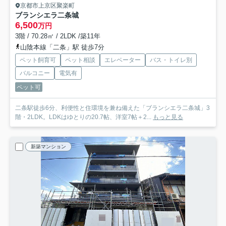
京都市上京区聚楽町
ブランシエラ二条城
6,500
万円
3階 / 70.28㎡ / 2LDK /築11年
山陰本線「二条」駅 徒歩7分
ペット飼育可
ペット相談
エレベーター
バス・トイレ別
バルコニー
電気有
ペット可
二条駅徒歩6分、利便性と住環境を兼ね備えた「ブランシエラ二条城」3
階・2LDK。LDKはゆとりの20.7帖、洋室7帖＋2...
もっと見る
新築マンション