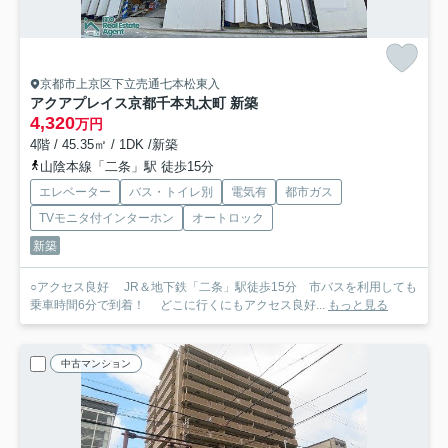
京都市上京区下立売通七本松東入
アクアプレイス京都千本丸太町 新築
4,320
万円
4階 / 45.35㎡ / 1DK /新築
山陰本線「二条」駅 徒歩15分
エレベーター
バス・トイレ別
電気有
都市ガス
TVモニタ付インターホン
オートロック
新築
○アクセス良好 JR＆地下鉄「二条」駅徒歩15分 市バスを利用しても
乗車時間6分で到着！ どこに行くにもアクセス良好...
もっと見る
中古マンション