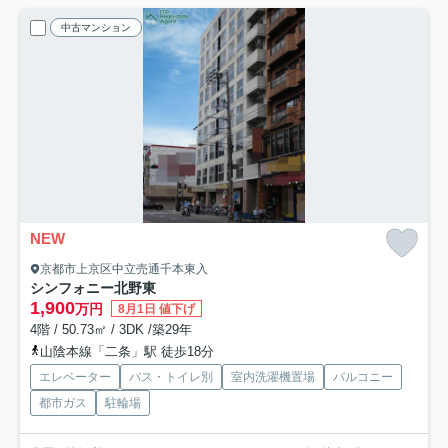
中古マンション
NEW
京都市上京区中立売通千本東入
シンフォニー北野東
1,900
万円
8月1日 値下げ
4階 / 50.73㎡ / 3DK /築29年
山陰本線「二条」駅 徒歩18分
エレベーター
バス・トイレ別
室内洗濯機置場
バルコニー
都市ガス
駐輪場