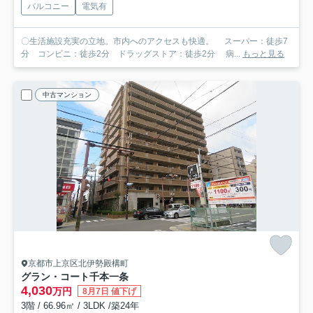
バルコニー
電気有
〇生活施設充実の立地。市内へのアクセスも快適。 スーパー：徒歩7
分 コンビニ：徒歩2分 ドラッグストア：徒歩2分 病...
もっと見る
中古マンション
京都市上京区北伊勢殿構町
グラン・コート千本一条
4,030
万円
8月7日 値下げ
3階 / 66.96㎡ / 3LDK /築24年