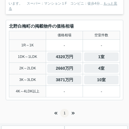
います。 スーパー：マンション１F コンビニ：徒歩4分...
もっと見
る
北野白梅町の掲載物件の価格相場
価格相場
空室件数
-
-
1R～1K
4320万円
1室
1DK～1LDK
2660万円
4室
2K～2LDK
3871万円
10室
3K～3LDK
-
-
4K～4LDK以上
1