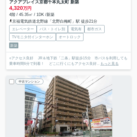
アクアプレイス京都千本丸太町 新築
4,320
万円
4階 / 45.35㎡ / 1DK /新築
京福電気鉄道北野線「北野白梅町」駅 徒歩21分
エレベーター
バス・トイレ別
電気有
都市ガス
TVモニタ付インターホン
オートロック
新築
○アクセス良好 JR＆地下鉄「二条」駅徒歩15分 市バスを利用しても
乗車時間6分で到着！ どこに行くにもアクセス良好...
もっと見る
中古マンション