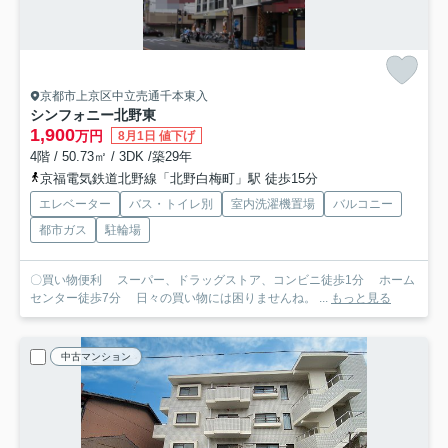
京都市上京区中立売通千本東入
シンフォニー北野東
1,900
万円
8月1日 値下げ
4階 / 50.73㎡ / 3DK /築29年
京福電気鉄道北野線「北野白梅町」駅 徒歩15分
エレベーター
バス・トイレ別
室内洗濯機置場
バルコニー
都市ガス
駐輪場
〇買い物便利 スーパー、ドラッグストア、コンビニ徒歩1分 ホーム
センター徒歩7分 日々の買い物には困りませんね。 ...
もっと見る
中古マンション