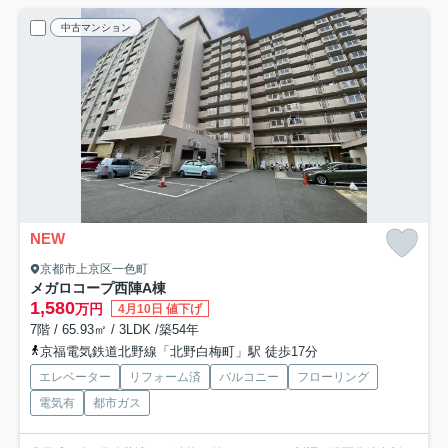
中古マンション
NEW
京都市上京区一色町
メガロコープ西陣A棟
1,580
万円
4月10日 値下げ
7階 / 65.93㎡ / 3LDK /築54年
京福電気鉄道北野線「北野白梅町」駅 徒歩17分
エレベーター
リフォーム済
バルコニー
フローリング
電気有
都市ガス