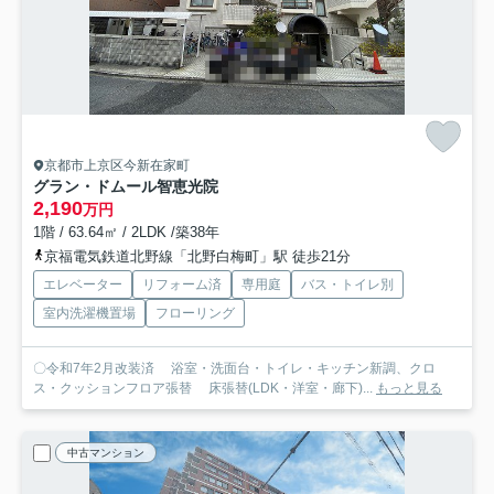
京都市上京区今新在家町
グラン・ドムール智恵光院
2,190
万円
1階 / 63.64㎡ / 2LDK /築38年
京福電気鉄道北野線「北野白梅町」駅 徒歩21分
エレベーター
リフォーム済
専用庭
バス・トイレ別
室内洗濯機置場
フローリング
〇令和7年2月改装済 浴室・洗面台・トイレ・キッチン新調、クロ
ス・クッションフロア張替 床張替(LDK・洋室・廊下)...
もっと見る
中古マンション