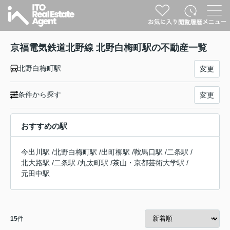
京福電気鉄道北野線 北野白梅町駅の不動産一覧
北野白梅町駅
変更
条件から探す
変更
おすすめの駅
今出川駅
/
北野白梅町駅
/
出町柳駅
/
鞍馬口駅
/
二条駅
/
北大路駅
/
二条駅
/
丸太町駅
/
茶山・京都芸術大学駅
/
元田中駅
15
件