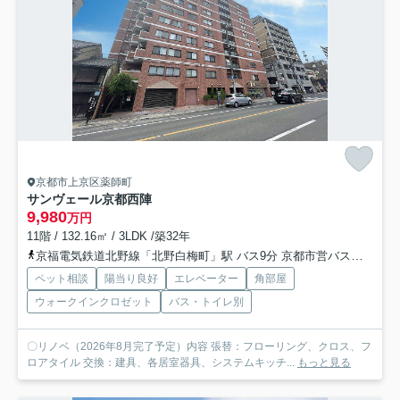
京都市上京区薬師町
サンヴェール京都西陣
9,980
万円
11階 / 132.16㎡ / 3LDK /築32年
京福電気鉄道北野線「北野白梅町」駅 バス9分 京都市営バス「今出川大宮」 停歩1分
ペット相談
陽当り良好
エレベーター
角部屋
ウォークインクロゼット
バス・トイレ別
〇リノベ（2026年8月完了予定）内容 張替：フローリング、クロス、フ
ロアタイル 交換：建具、各居室器具、システムキッチ...
もっと見る