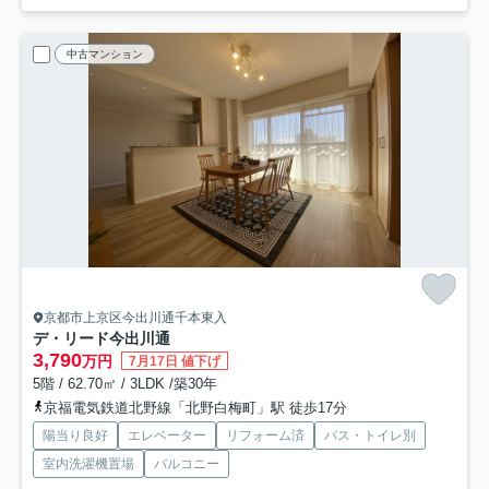
中古マンション
京都市上京区今出川通千本東入
デ・リード今出川通
3,790
万円
7月17日 値下げ
5階 / 62.70㎡ / 3LDK /築30年
京福電気鉄道北野線「北野白梅町」駅 徒歩17分
陽当り良好
エレベーター
リフォーム済
バス・トイレ別
室内洗濯機置場
バルコニー