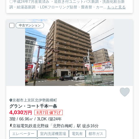
〇平成24年7月改装済み ・追炊き付ユニットバス新調・洗面化粧台新
調・給湯器新調 ・LDKフローリング貼替・畳表替・カー...
もっと見る
中古マンション
京都市上京区北伊勢殿構町
グラン・コート千本一条
4,030
万円
8月7日 値下げ
3階 / 66.96㎡ / 3LDK /築24年
京福電気鉄道北野線「北野白梅町」駅 徒歩16分
エレベーター
室内洗濯機置場
電気有
都市ガス