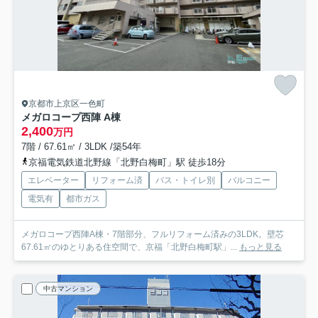
京都市上京区一色町
メガロコープ西陣 A棟
2,400
万円
7階 / 67.61㎡ / 3LDK /築54年
京福電気鉄道北野線「北野白梅町」駅 徒歩18分
エレベーター
リフォーム済
バス・トイレ別
バルコニー
電気有
都市ガス
メガロコープ西陣A棟・7階部分、フルリフォーム済みの3LDK。壁芯
67.61㎡のゆとりある住空間で、京福「北野白梅町駅」...
もっと見る
中古マンション