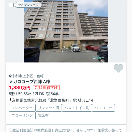
中古マンション
京都市上京区一色町
メガロコープ西陣 A棟
1,880
万円
7月4日 値下げ
8階 / 59.56㎡ / 2LDK /築54年
京福電気鉄道北野線「北野白梅町」駅 徒歩17分
エレベーター
リフォーム済
バス・トイレ別
バルコニー
フローリング
電気有
〇生活利便施設や教育施設も身近に揃い、暮らしやすい住環境が整って