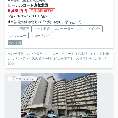
京都市北区北野東紅梅町
ローレルコート京都北野
6,480
万円
7月13日 値下げ
5階 / 76.36㎡ / 3LDK /築9年
京福電気鉄道北野線「北野白梅町」駅 徒歩5分
ペット飼育可
ペット相談
エレベーター
バス・トイレ別
バルコニー
フローリング
ペット可
ぜひ一度見ていただきたい、「ローレルコート京都北野」です。駅徒歩
5分というアクセスの良さが魅力的な物件です。お引越しをす...
もっと
見る
中古マンション