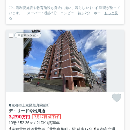
〇生活利便施設や教育施設も身近に揃い、暮らしやすい住環境が整って
います。 スーパー：徒歩5分 コンビニ：徒歩2分 ホー...
もっと見
る
中古マンション
京都市上京区般舟院前町
デ・リード今出川通
3,290
万円
7月17日 値下げ
10階 / 52.36㎡ / 2LDK /築30年
京福電気鉄道北野線「北野白梅町」駅 徒歩17分
京都市交通局「千本今出川」バス停下車 徒歩1分