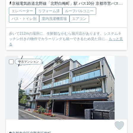
京福電気鉄道北野線「北野白梅町」駅 バス10分 京都市営バス「堀川今出川」 停歩1分
エレベーター
リフォーム済
ルーフバルコニー
バス・トイレ別
室内洗濯機置場
エアコン
歩いて212mの場所に、生鮮館なかむら堀川店があります。システムキ
ッチン付きの物件でカラーリングも統一できるため見た目に...
もっと見
る
中古マンション