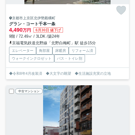
京都市上京区北伊勢殿構町
グラン・コート千本一条
4,490
万円
6月30日 値下げ
9階 / 72.49㎡ / 3LDK /築24年
京福電気鉄道北野線「北野白梅町」駅 徒歩15分
エレベーター
角部屋
床暖房
リフォーム済
ウォークインクロゼット
バス・トイレ別
◆令和8年4月改装済 ◆大文字の眺望 ◆生活施設充実の立地
中古マンション