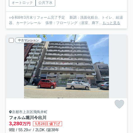
オートロック
公共下水
○令和8年3月末リフォーム完了予定 新調：洗面化粧台、トイレ、給湯
器、カーテンレール 張替：フローリング（居室、廊下...
もっと見る
中古マンション
京都市上京区飛鳥井町
フォルム堀川今出川
3,280
万円
5月28日 値下げ
9階 / 55.29㎡ / 2LDK /築38年