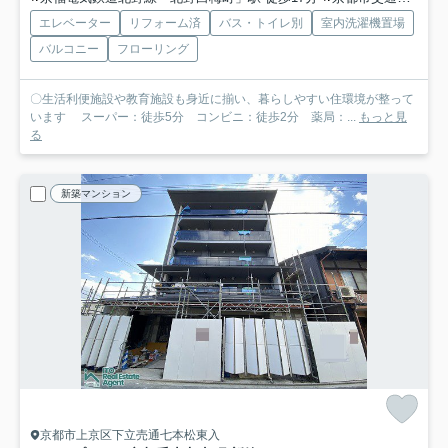
エレベーター
リフォーム済
バス・トイレ別
室内洗濯機置場
バルコニー
フローリング
〇生活利便施設や教育施設も身近に揃い、暮らしやすい住環境が整って
います スーパー：徒歩5分 コンビニ：徒歩2分 薬局：...
もっと見
る
新築マンション
京都市上京区下立売通七本松東入