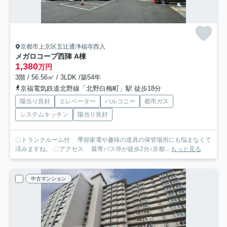
京都市上京区五辻通浄福寺西入
メガロコープ西陣 A棟
1,380
万円
3階 / 56.56㎡ / 3LDK /築54年
京福電気鉄道北野線「北野白梅町」駅 徒歩18分
陽当り良好
エレベーター
バルコニー
都市ガス
システムキッチン
陽当り良好
〇トランクルーム付 季節家電や趣味の道具の保管場所にも悩まなくて
済みますね。 〇アクセス 最寄バス停が徒歩2分♪京都...
もっと見る
中古マンション