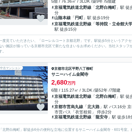
5階 / 76.36㎡ / 3LDK /築9年 /5階建
京福電気鉄道北野線
「
北野白梅町
」駅 徒
分
山陰本線
「
円町
」駅 徒歩19分
京福電気鉄道北野線
「
等持院・立命館大
駅 徒歩15分
一度見ていただきたい、「ローレルコート京都北野」です。駅徒歩5分というアク
ない施設が揃っている京都市北区で新たな住まいをお求めください。当社スタッフ
す。
中古マンション
京都市北区
平野八丁柳町
サニーハイム金閣寺
2,680
万円
6階 / 115.27㎡ / 3LDK /築52年 /7階建
京福電気鉄道北野線
「
北野白梅町
」駅 徒
分
京都市営烏丸線
「
北大路
」駅 バス16分 
市営バス「衣笠校前」 停歩2分
京福電気鉄道北野線
「
龍安寺
」駅 徒歩18
「北野白梅町」駅徒歩6分の便利な立地に位置するサニーハイム金閣寺・601号室。南