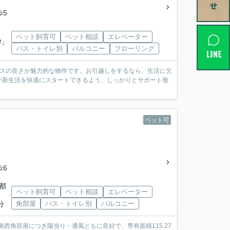
歩5
ペット飼育可
ペット相談
エレベーター
学
」
バス・トイレ別
バルコニー
フローリング
セスの良さが魅力的な物件です。お引越しをするなら、生活に欠
が新生活を快適にスタートできるよう、しっかりとサポート致
ペット可
歩6
京都
ペット飼育可
ペット相談
エレベーター
分
角部屋
バス・トイレ別
バルコニー
西角部屋につき陽当り・通風ともに良好で、専有面積115.27