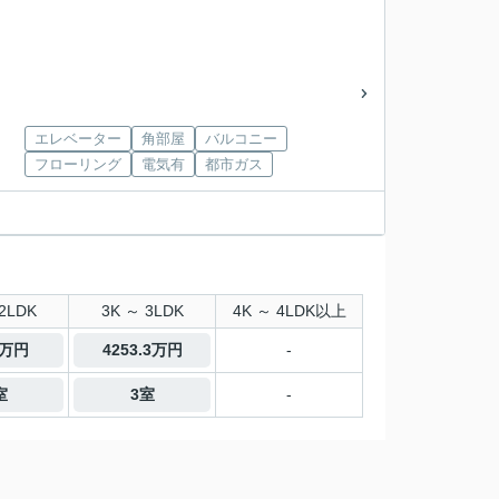
エレベーター
角部屋
バルコニー
フローリング
電気有
都市ガス
2LDK
3K ～ 3LDK
4K ～ 4LDK以上
0万円
4253.3万円
-
室
3室
-