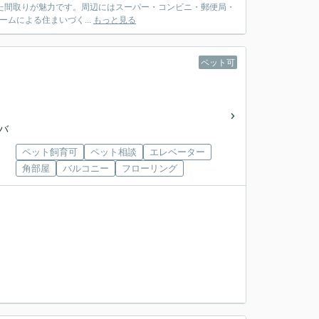
とした間取りが魅力です。周辺にはスーパー・コンビニ・郵便局・
ムによる住まいづく...
もっと見る
ペット可
市バ
ペット飼育可
ペット相談
エレベーター
角部屋
バルコニー
フローリング