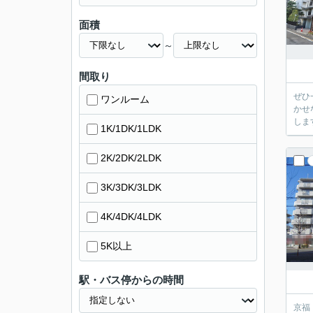
面積
～
間取り
ぜひ
ワンルーム
かせ
しま
1K/1DK/1LDK
2K/2DK/2LDK
3K/3DK/3LDK
4K/4DK/4LDK
5K以上
駅・バス停からの時間
京福