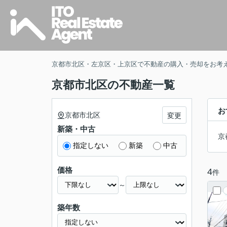
京都市北区・左京区・上京区で不動産の購入・売却をお考
京都市北区の不動産一覧
お
京都市北区
変更
新築・中古
京
指定しない
新築
中古
価格
4
件
～
築年数