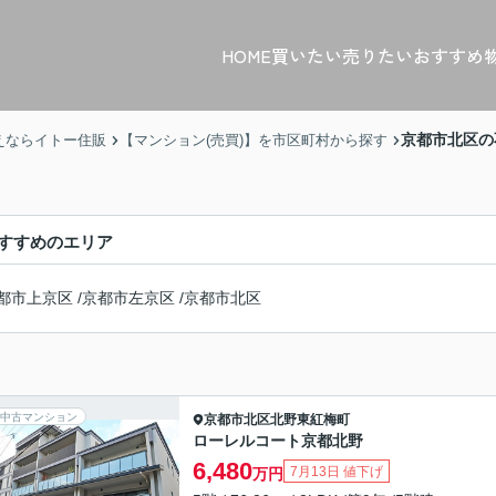
HOME
買いたい
売りたい
おすすめ
京都市北区の
えならイトー住販
【マンション(売買)】を市区町村から探す
すすめのエリア
都市上京区
/
京都市左京区
/
京都市北区
中古マンション
京都市北区
北野東紅梅町
ローレルコート京都北野
6,480
7月13日 値下げ
万円