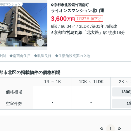
中古マンション
京都市北区
紫竹西南町
ライオンズマンション北山通
3,600
7月27日 値下げ
万円
6階 / 66.34㎡ / 3LDK /築31年 /6階建
京都市営烏丸線
「
北大路
」駅 徒歩18分
上階 ◆南西角住戸 ◆眺望良好 ◆生活施設充実の立地
都市北区の掲載物件の価格相場
1R ～ 1K
1DK ～ 1LDK
2K ～ 
-
-
価格相場
130
-
-
空室件数
1
1