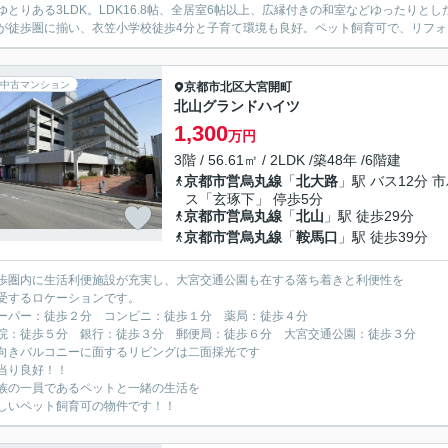
ゆとりある3LDK。LDK16.8帖、全居室6帖以上、広縁付きの和室などゆったり
が徒歩圏に揃い、衣笠小学校徒歩4分と子育て環境も良好。ペット飼育可で、リフォー
中古マンション
京都市北区
大宮開町
北山グランドハイツ
1,300
万円
3階 / 56.61㎡ / 2LDK /築48年 /6階建
京都市営烏丸線
「
北大路
」駅 バス12分 
ス「玄琢下」 停歩5分
京都市営烏丸線
「
北山
」駅 徒歩29分
京都市営烏丸線
「
鞍馬口
」駅 徒歩39分
歩圏内に生活利便施設が充実し、大宮交通公園も在する落ち着きと利便性を
するロケーションです。
パー：徒歩２分 コンビニ：徒歩１分 薬局：徒歩４分
：徒歩５分 銀行：徒歩３分 郵便局：徒歩６分 大宮交通公園：徒歩３分
向きバルコニーに面するリビングは二面採光です
り良好！！
族の一員であるペットと一緒の生活を
いペット飼育可の物件です！！