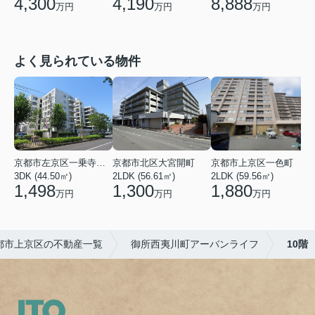
4,300
4,190
8,888
万円
万円
万円
よく見られている物件
京都市左京区一乗寺染殿町
京都市北区大宮開町
京都市上京区一色町
3DK (44.50㎡)
2LDK (56.61㎡)
2LDK (59.56㎡)
3
1,498
1,300
1,880
万円
万円
万円
都市上京区の不動産一覧
御所西夷川町アーバンライフ
10階