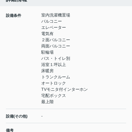
室内洗濯機置場
設備条件
バルコニー
エレベーター
電気有
２面バルコニー
両面バルコニー
駐輪場
バス・トイレ別
浴室１坪以上
床暖房
トランクルーム
オートロック
TVモニタ付インターホン
宅配ボックス
最上階
-
設備(その他)
備考