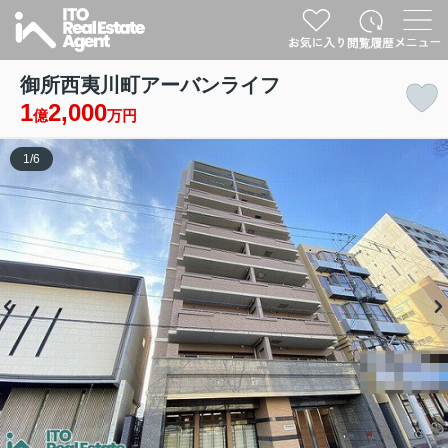
御所西夷川町アーバンライフ
1
2,000
億
万円
1
/
6