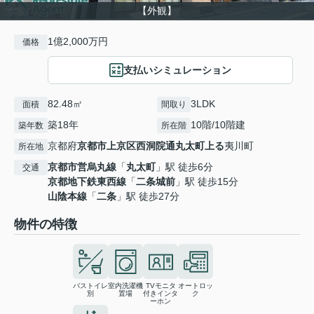
【外観】
1億2,000万円
価格
支払いシミュレーション
82.48㎡
3LDK
面積
間取り
築18年
10階/10階建
築年数
所在階
京都府
京都市上京区
西洞院通丸太町上る
夷川町
所在地
京都市営烏丸線
「
丸太町
」駅 徒歩6分
交通
京都地下鉄東西線
「
二条城前
」駅 徒歩15分
山陰本線
「
二条
」駅 徒歩27分
物件の特徴
バストイレ
室内洗濯機
TVモニタ
オートロッ
別
置場
付きインタ
ク
ーホン