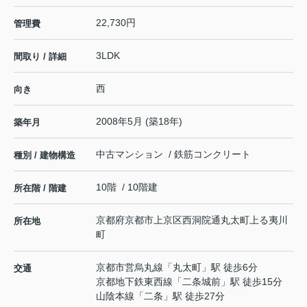
22,730円
管理費
3LDK
間取り / 詳細
西
向き
2008年5月 (築18年)
築年月
中古マンション / 鉄筋コンクリート
種別 / 建物構造
10階 / 10階建
所在階 / 階建
京都府
京都市上京区
西洞院通丸太町上る
夷川
所在地
町
京都市営烏丸線
「
丸太町
」駅 徒歩6分
交通
京都地下鉄東西線
「
二条城前
」駅 徒歩15分
山陰本線
「
二条
」駅 徒歩27分