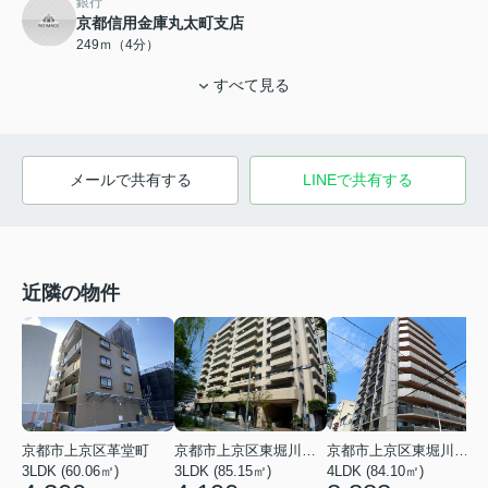
銀行
京都信用金庫丸太町支店
249ｍ（4分）
すべて見る
メールで共有する
LINEで共有する
近隣の物件
京都市上京区革堂町
京都市上京区東堀川通一条上る竪富田町
京都市上京区東堀川通元誓願寺上る村雲町
3LDK (60.06㎡)
3LDK (85.15㎡)
4LDK (84.10㎡)
2