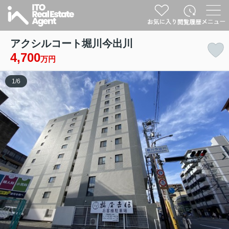
アクシルコート堀川今出川
4,700
万円
1
/
6