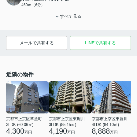
460ｍ（6分）
すべて見る
メールで共有する
LINEで共有する
近隣の物件
京都市上京区革堂町
京都市上京区東堀川通一条上る竪富田町
京都市上京区東堀川通元誓願寺上る村雲町
3LDK (60.06㎡)
3LDK (85.15㎡)
4LDK (84.10㎡)
2
4,300
4,190
8,888
万円
万円
万円