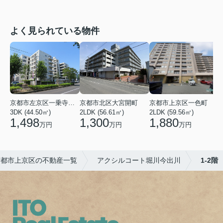
よく見られている物件
京都市左京区一乗寺染殿町
京都市北区大宮開町
京都市上京区一色町
3DK (44.50㎡)
2LDK (56.61㎡)
2LDK (59.56㎡)
3
1,498
1,300
1,880
万円
万円
万円
京都市上京区の不動産一覧
アクシルコート堀川今出川
1-2階