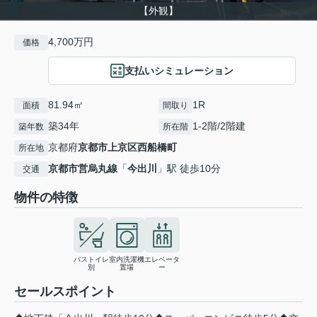
【外観】
4,700万円
価格
支払いシミュレーション
81.94㎡
1R
面積
間取り
築34年
1-2階/2階建
築年数
所在階
京都府
京都市上京区
西船橋町
所在地
京都市営烏丸線
「
今出川
」駅 徒歩10分
交通
物件の特徴
バストイレ
室内洗濯機
エレベータ
別
置場
ー
セールスポイント