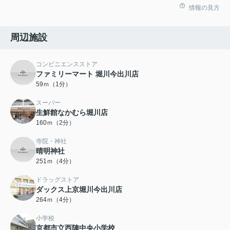
情報の見方
周辺施設
コンビニエンスストア
ファミリーマート 堀川今出川店
59ｍ（1分）
スーパー
生鮮館なかむら堀川店
160ｍ（2分）
寺院・神社
晴明神社
251ｍ（4分）
ドラッグストア
ダックス上京堀川今出川店
264ｍ（4分）
小学校
京都市立西陣中央小学校