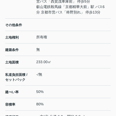
営バス「西賀茂車庫前」 停歩5分
叡山電鉄鞍馬線
「
京都精華大前
」駅 バス6
分 京都市営バス「柊野別れ」 停歩13分
その他条件
所有権
土地権利
無
建築条件
233.00㎡
土地面積
-/無
私道負担面積 /
セットバック
50%
建ぺい率
80%
容積率