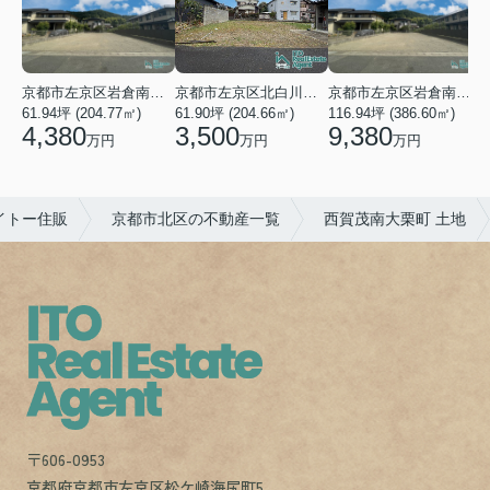
京都市左京区岩倉南木野町
京都市左京区北白川下別当町
京都市左京区岩倉南木野町
61.94坪 (204.77㎡)
61.90坪 (204.66㎡)
116.94坪 (386.60㎡)
4
4,380
3,500
9,380
万円
万円
万円
イトー住販
京都市北区の不動産一覧
西賀茂南大栗町 土地
〒606-0953
京都府京都市左京区松ケ崎海尻町5