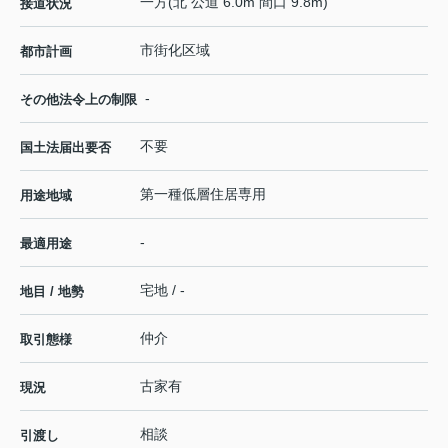
一方(北 公道 6.0m 間口 9.8m)
接道状況
市街化区域
都市計画
-
その他法令上の制限
不要
国土法届出要否
第一種低層住居専用
用途地域
-
最適用途
宅地 / -
地目 / 地勢
仲介
取引態様
古家有
現況
相談
引渡し