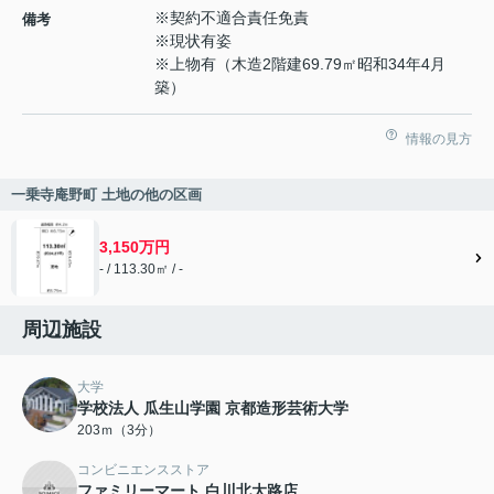
※契約不適合責任免責
備考
※現状有姿
※上物有（木造2階建69.79㎡昭和34年4月
築）
情報の見方
一乗寺庵野町 土地の他の区画
3,150万円
- / 113.30㎡ / -
周辺施設
大学
学校法人 瓜生山学園 京都造形芸術大学
203ｍ（3分）
コンビニエンスストア
ファミリーマート 白川北大路店