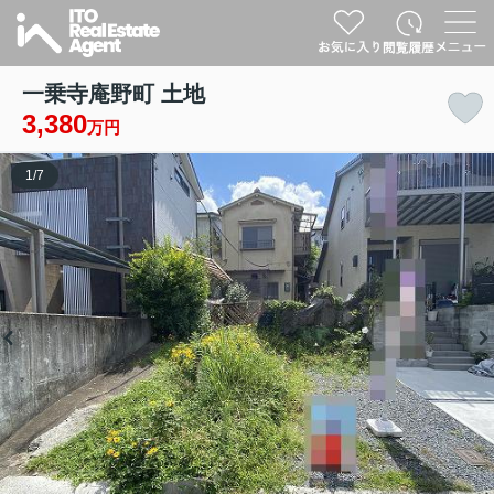
一乗寺庵野町 土地
3,380
万円
1
/
7