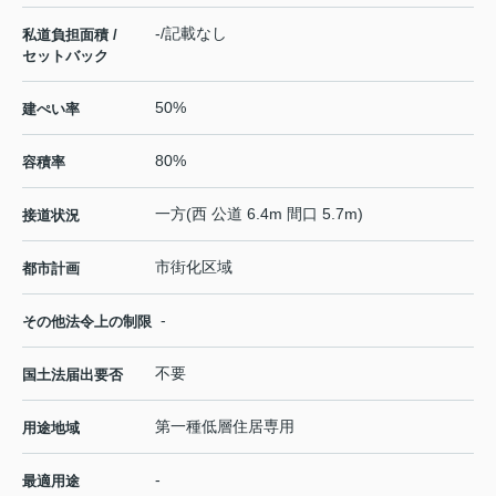
-/記載なし
私道負担面積 /
セットバック
50%
建ぺい率
80%
容積率
一方(西 公道 6.4m 間口 5.7m)
接道状況
市街化区域
都市計画
-
その他法令上の制限
不要
国土法届出要否
第一種低層住居専用
用途地域
-
最適用途