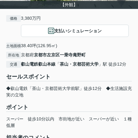
【外観】
3,380万円
価格
支払いシミュレーション
38.40坪(126.95㎡)
土地面積
京都府
京都市左京区
一乗寺庵野町
所在地
叡山電鉄叡山本線
「
茶山・京都芸術大学
」駅 徒歩12分
交通
セールスポイント
◆叡山電鉄「茶山・京都芸術大学前駅」徒歩12分 ◆生活施設充
実の立地
ポイント
スーパー
徒歩10分以内
市街地が近い
スーパーが近い
１種
低層
担当者のコメント