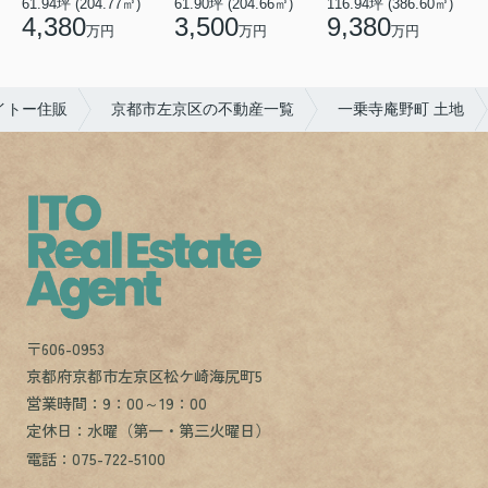
61.94坪 (204.77㎡)
61.90坪 (204.66㎡)
116.94坪 (386.60㎡)
4
4,380
3,500
9,380
万円
万円
万円
イトー住販
京都市左京区の不動産一覧
一乗寺庵野町 土地
〒606-0953
京都府京都市左京区松ケ崎海尻町5
営業時間：9：00～19：00
定休日：水曜（第一・第三火曜日）
電話：075-722-5100