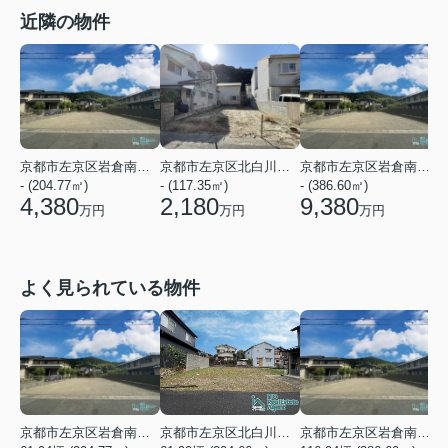
近隣の物件
京都市左京区岩倉南木野町
京都市左京区北白川仕伏町
京都市左京区岩倉南木野町
- (204.77㎡)
- (117.35㎡)
- (386.60㎡)
-
4,380
2,180
9,380
万円
万円
万円
よく見られている物件
京都市左京区岩倉南木野町
京都市左京区北白川下別当町
京都市左京区岩倉南木野町