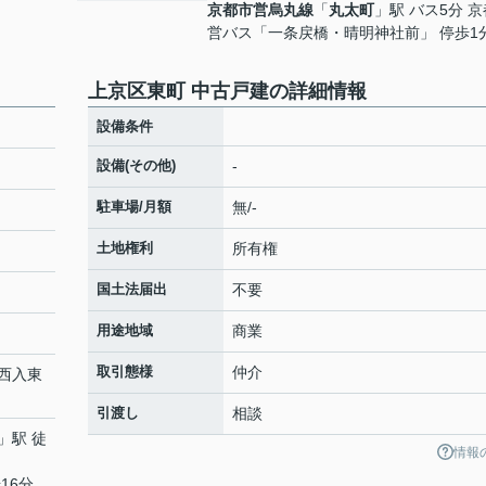
京都市営烏丸線
「
丸太町
」駅 バス5分 
営バス「一条戻橋・晴明神社前」 停歩1
上京区東町 中古戸建の詳細情報
設備条件
設備(その他)
-
駐車場/月額
無/-
土地権利
所有権
国土法届出
不要
用途地域
商業
取引態様
仲介
西入
東
引渡し
相談
」駅 徒
情報
16分