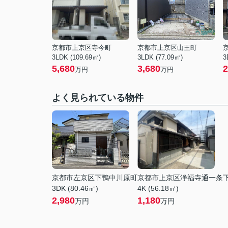
京都市上京区寺今町
京都市上京区山王町
3LDK (109.69㎡)
3LDK (77.09㎡)
3
5,680
3,680
2
万円
万円
よく見られている物件
京都市左京区下鴨中川原町
京都市上京区浄福寺通一条
3DK (80.46㎡)
4K (56.18㎡)
2,980
1,180
万円
万円