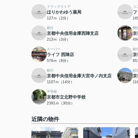
ドラッグストア
コ
ほりかわゆう薬局
フ
127ｍ（2分）
1
銀行
郵
京都中央信用金庫西陣支店
京
213ｍ（3分）
4
スーパー
銀
ライフ 西陣店
京
576ｍ（8分）
8
銀行
総
京都中央信用金庫大宮寺ノ内支店
京
1107ｍ（14分）
1
中学校
京都市立北野中学校
2391ｍ（30分）
近隣の物件