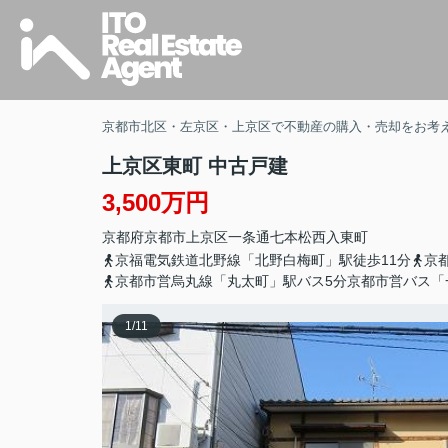
京都市北区・左京区・上京区で不動産の購入・売却をお考
上京区東町 中古戸建
3,500万円
京都府
京都市上京区
一条通七本松西入
東町
京福電気鉄道北野線「北野白梅町」駅徒歩11分
京
京都市営烏丸線「丸太町」駅バス5分京都市営バス「
1
/
11