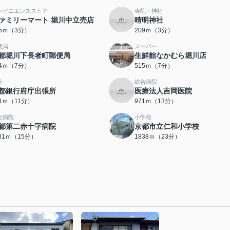
ンビニエンスストア
寺院・神社
ァミリーマート 堀川中立売店
晴明神社
65ｍ（3分）
209ｍ（3分）
便局
スーパー
都堀川下長者町郵便局
生鮮館なかむら堀川店
94ｍ（7分）
515ｍ（7分）
行
総合病院
都銀行府庁出張所
医療法人吉岡医院
51ｍ（11分）
971ｍ（13分）
合病院
小学校
都第二赤十字病院
京都市立仁和小学校
181ｍ（15分）
1838ｍ（23分）