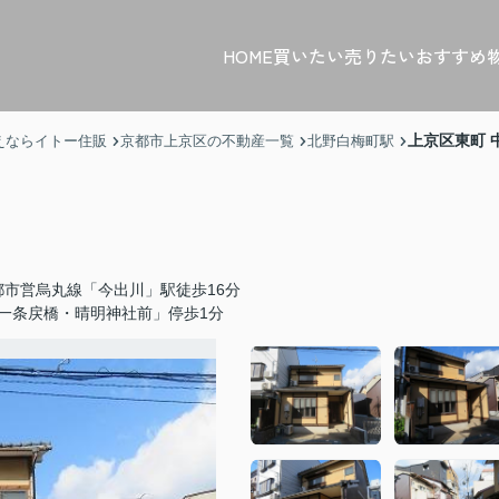
HOME
買いたい
売りたい
おすすめ
上京区東町 
えならイトー住販
京都市上京区の不動産一覧
北野白梅町駅
都市営烏丸線「今出川」駅徒歩16分
一条戻橋・晴明神社前」停歩1分