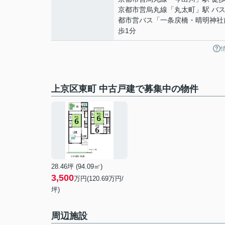
京都市営烏丸線
「
丸太町
」駅 バス
都市営バス「一条戻橋・晴明神社
歩1分
上京区東町 中古戸建で募集中の物件
28.46坪 (94.09㎡)
3,500
万円(120.69万円/
坪)
周辺施設