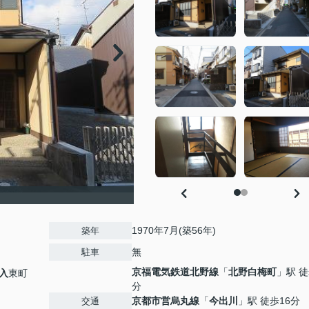
1970年7月(築56年)
築年
無
駐車
京福電気鉄道北野線
「
北野白梅町
」駅 徒
入
東町
分
京都市営烏丸線
「
今出川
」駅 徒歩16分
交通