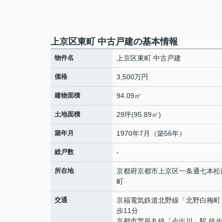
上京区東町 中古戸建の基本情報
物件名
上京区東町 中古戸建
価格
3,500万円
建物面積
94.09㎡
土地面積
29坪(95.89㎡)
築年月
1970年7月（築56年）
総戸数
-
所在地
京都府
京都市上京区
一条通七本松
町
交通
京福電気鉄道北野線
「
北野白梅町
歩11分
京都市営烏丸線
「
今出川
」駅 徒歩