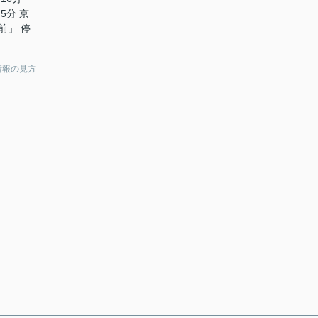
5分 京
前」 停
情報の見方