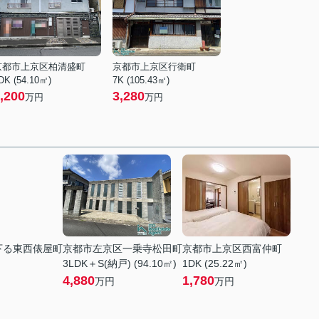
京都市上京区柏清盛町
京都市上京区行衛町
DK (54.10㎡)
7K (105.43㎡)
,200
3,280
万円
万円
下る東西俵屋町
京都市左京区一乗寺松田町
京都市上京区西富仲町
3LDK＋S(納戸) (94.10㎡)
1DK (25.22㎡)
4,880
1,780
万円
万円