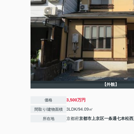
【外観】
3,500万円
価格
3LDK/94.09㎡
間取り/建物面積
京都府
京都市上京区
一条通七本松西
所在地