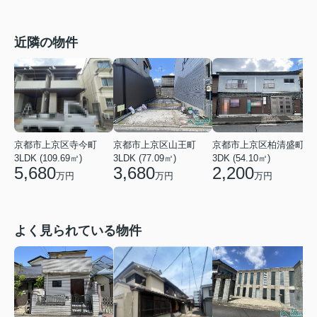
近隣の物件
京都市上京区寺今町
京都市上京区山王町
京都市上京区柏清盛町
3LDK (109.69㎡)
3LDK (77.09㎡)
3DK (54.10㎡)
7
5,680
3,680
2,200
万円
万円
万円
よく見られている物件