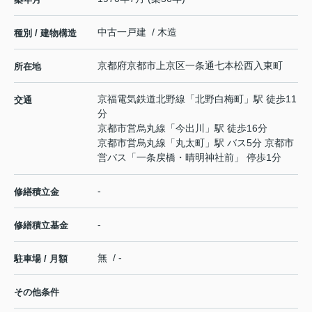
中古一戸建 / 木造
種別 / 建物構造
京都府
京都市上京区
一条通七本松西入
東町
所在地
京福電気鉄道北野線
「
北野白梅町
」駅 徒歩11
交通
分
京都市営烏丸線
「
今出川
」駅 徒歩16分
京都市営烏丸線
「
丸太町
」駅 バス5分 京都市
営バス「一条戻橋・晴明神社前」 停歩1分
-
修繕積立金
-
修繕積立基金
無 / -
駐車場 / 月額
その他条件