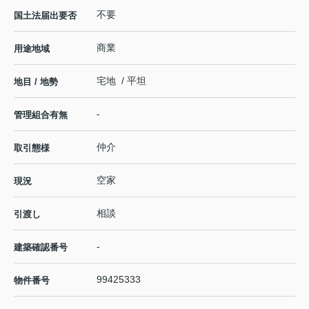
不要
国土法届出要否
商業
用途地域
宅地 / 平坦
地目 / 地勢
-
管理組合有無
仲介
取引態様
空家
現況
相談
引渡し
-
建築確認番号
99425333
物件番号