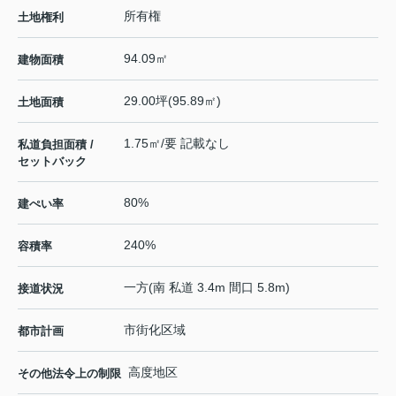
所有権
土地権利
94.09㎡
建物面積
29.00坪(95.89㎡)
土地面積
1.75㎡/要 記載なし
私道負担面積 /
セットバック
80%
建ぺい率
240%
容積率
一方(南 私道 3.4m 間口 5.8m)
接道状況
市街化区域
都市計画
高度地区
その他法令上の制限