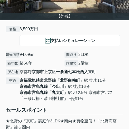
【外観】
3,500万円
価格
支払いシミュレーション
94.09㎡
3LDK
建物面積
間取り
築56年
2階建
築年数
階建て
京都府
京都市上京区
一条通七本松西入
東町
所在地
京福電気鉄道北野線
「
北野白梅町
」駅 徒歩11分
交通
京都市営烏丸線
「
今出川
」駅 徒歩16分
京都市営烏丸線
「
丸太町
」駅 バス5分 京都市営バス
「一条戻橋・晴明神社前」 停歩1分
セールスポイント
★北野の『京町』裏庭付3LDK★南向★買物至便！「北野商店
街」徒歩圏内