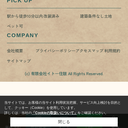
PICK UP
駅から徒歩10分以内
改装済み
建築条件なし土地
ペット可
COMPANY
会社概要
プライバシーポリシー
アクセスマップ
利用規約
サイトマップ
(c) 有限会社イトー住販 All Rights Reserved.
当サイトでは、お客様の当サイト利用状況把握、サービス向上検討を目的と
して、クッキー（Cookie）を使用しています。
詳しくは、当社の
「Cookieの取扱いについて」
をご確認ください。
閉じる
来店予約
売却査定
メール
LINE
電話