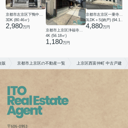
京都市左京区下鴨中川原町
京都市左京区一乗寺松田町
1
3DK (80.46㎡)
3LDK＋S(納戸) (94.10㎡)
2,980
4,880
万円
万円
京都市上京区浄福寺通一条下る東西俵屋町
4K (56.18㎡)
1,180
万円
住販
京都市上京区の不動産一覧
上京区西富仲町 中古戸建
〒606-0953