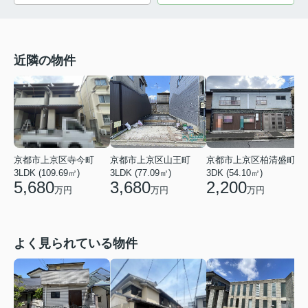
近隣の物件
京都市上京区寺今町
京都市上京区山王町
京都市上京区柏清盛町
3LDK (109.69㎡)
3LDK (77.09㎡)
3DK (54.10㎡)
7
5,680
3,680
2,200
万円
万円
万円
よく見られている物件