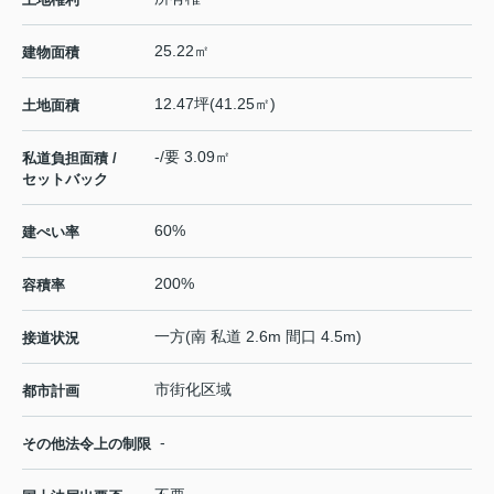
25.22㎡
建物面積
12.47坪(41.25㎡)
土地面積
-/要 3.09㎡
私道負担面積 /
セットバック
60%
建ぺい率
200%
容積率
一方(南 私道 2.6m 間口 4.5m)
接道状況
市街化区域
都市計画
-
その他法令上の制限