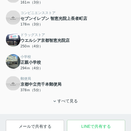
161ｍ（3分）
コンビニエンスストア
セブンイレブン 智恵光院上長者町店
178ｍ（3分）
ドラッグストア
ウエルシア京都智恵光院店
250ｍ（4分）
小学校
正親小学校
294ｍ（4分）
郵便局
京都中立売千本郵便局
378ｍ（5分）
すべて見る
メールで共有する
LINEで共有する