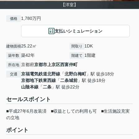
【洋室】
1,780万円
価格
支払いシミュレーション
25.22㎡
1DK
建物面積
間取り
築42年
1階建
築年数
階建て
京都府
京都市上京区
西富仲町
所在地
京福電気鉄道北野線
「
北野白梅町
」駅 徒歩18分
交通
京都地下鉄東西線
「
二条城前
」駅 徒歩18分
山陰本線
「
二条
」駅 徒歩22分
セールスポイント
■平成27年6月改装済 ■収益としての利用も可 ■生活施設充実
の立地
ポイント