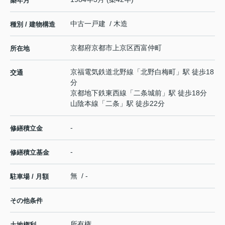
築年月
中古一戸建 / 木造
種別 / 建物構造
京都府
京都市上京区
西富仲町
所在地
京福電気鉄道北野線
「
北野白梅町
」駅 徒歩18
交通
分
京都地下鉄東西線
「
二条城前
」駅 徒歩18分
山陰本線
「
二条
」駅 徒歩22分
-
修繕積立金
-
修繕積立基金
無 / -
駐車場 / 月額
その他条件
所有権
土地権利