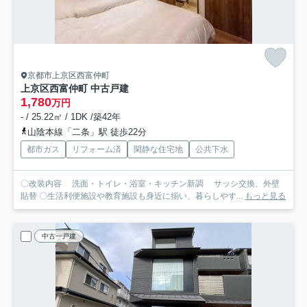
京都市上京区西富仲町
上京区西富仲町 中古戸建
1,780
万円
- / 25.22㎡ / 1DK /築42年
山陰本線「二条」駅 徒歩22分
都市ガス
リフォーム済
閑静な住宅地
公共下水
〇改装内容 洗面・トイレ・浴室・キッチン新調 サッシ交換、外壁
貼替 〇生活利便施設や教育施設も身近に揃い、暮らしやす...
もっと見る
中古一戸建