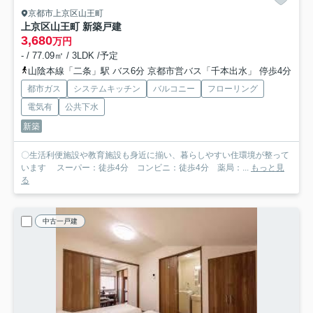
京都市上京区山王町
上京区山王町 新築戸建
3,680
万円
- / 77.09㎡ / 3LDK /予定
山陰本線「二条」駅 バス6分 京都市営バス「千本出水」 停歩4分
都市ガス
システムキッチン
バルコニー
フローリング
電気有
公共下水
新築
〇生活利便施設や教育施設も身近に揃い、暮らしやすい住環境が整って
います スーパー：徒歩4分 コンビニ：徒歩4分 薬局：...
もっと見
る
中古一戸建