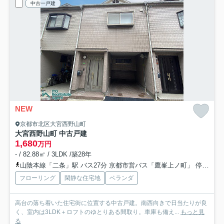
中古一戸建
NEW
京都市北区大宮西野山町
大宮西野山町 中古戸建
1,680
万円
- / 82.88㎡ / 3LDK /築28年
山陰本線「二条」駅 バス27分 京都市営バス「鷹峯上ノ町」 停歩7分
フローリング
閑静な住宅地
ベランダ
高台の落ち着いた住宅街に位置する中古戸建。南西向きで日当たりが良
く、室内は3LDK＋ロフトのゆとりある間取り。車庫も備え...
もっと見
る