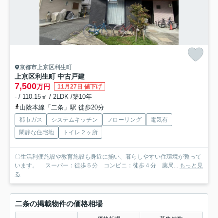
京都市上京区利生町
上京区利生町 中古戸建
7,500
万円
11月27日 値下げ
- / 110.15㎡ / 2LDK /築10年
山陰本線「二条」駅 徒歩20分
都市ガス
システムキッチン
フローリング
電気有
閑静な住宅地
トイレ２ヶ所
〇生活利便施設や教育施設も身近に揃い、暮らしやすい住環境が整って
います。 スーパー：徒歩５分 コンビニ：徒歩４分 薬局...
もっと見
る
二条の掲載物件の価格相場