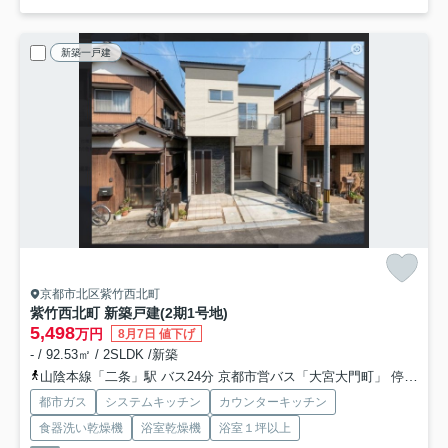
新築一戸建
京都市北区紫竹西北町
紫竹西北町 新築戸建(2期1号地)
5,498
万円
8月7日 値下げ
- / 92.53㎡ / 2SLDK /新築
山陰本線「二条」駅 バス24分 京都市営バス「大宮大門町」 停歩3分
都市ガス
システムキッチン
カウンターキッチン
食器洗い乾燥機
浴室乾燥機
浴室１坪以上