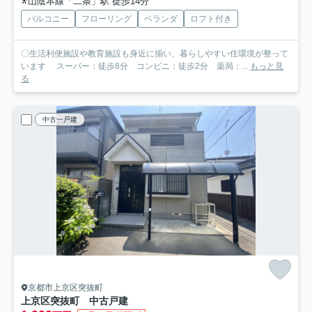
山陰本線「二条」駅 徒歩14分
バルコニー
フローリング
ベランダ
ロフト付き
〇生活利便施設や教育施設も身近に揃い、暮らしやすい住環境が整って
います スーパー：徒歩8分 コンビニ：徒歩2分 薬局：...
もっと見
る
中古一戸建
京都市上京区突抜町
上京区突抜町 中古戸建