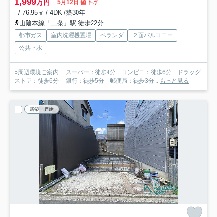
1,999
万円
5月12日 値下げ
- / 76.95㎡ / 4DK /築30年
山陰本線「二条」駅 徒歩22分
都市ガス
室内洗濯機置場
ベランダ
２面バルコニー
公共下水
○周辺環境ご案内 スーパー：徒歩4分 コンビニ：徒歩6分 ドラッグ
ストア：徒歩6分 銀行：徒歩5分 郵便局：徒歩3分...
もっと見る
新築一戸建