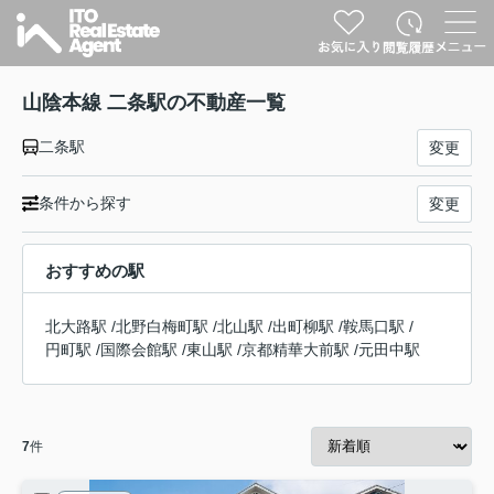
山陰本線 二条駅の不動産一覧
二条駅
変更
条件から探す
変更
おすすめの駅
北大路駅
/
北野白梅町駅
/
北山駅
/
出町柳駅
/
鞍馬口駅
/
円町駅
/
国際会館駅
/
東山駅
/
京都精華大前駅
/
元田中駅
7
件