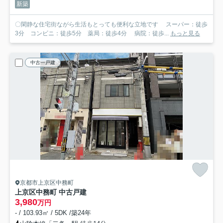
新築
〇閑静な住宅街ながら生活もとっても便利な立地です スーパー：徒歩
3分 コンビニ：徒歩5分 薬局：徒歩4分 病院：徒歩...
もっと見る
中古一戸建
京都市上京区中務町
上京区中務町 中古戸建
3,980
万円
- / 103.93㎡ / 5DK /築24年