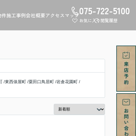
075-722-5100
物件
施工事例
会社概要
アクセスマップ
お気に入り
閲覧履歴
町
/
東西俵屋町
/
粟田口鳥居町
/
岩倉花園町
/