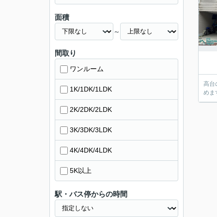
面積
～
間取り
ワンルーム
高台
1K/1DK/1LDK
めま
2K/2DK/2LDK
3K/3DK/3LDK
4K/4DK/4LDK
5K以上
駅・バス停からの時間