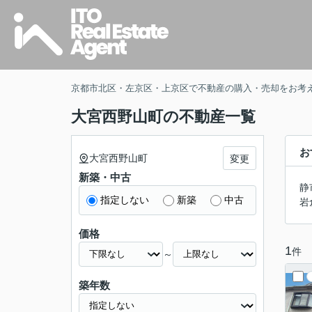
京都市北区・左京区・上京区で不動産の購入・売却をお考
大宮西野山町の不動産一覧
お
大宮西野山町
変更
新築・中古
静
指定しない
新築
中古
岩
価格
1
件
～
築年数