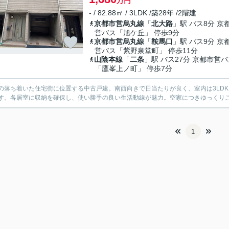
万円
- / 82.88㎡ / 3LDK /築28年 /2階建
京都市営烏丸線
「
北大路
」駅 バス8分 京
営バス「旭ケ丘」 停歩9分
京都市営烏丸線
「
鞍馬口
」駅 バス9分 京
営バス「紫野泉堂町」 停歩11分
山陰本線
「
二条
」駅 バス27分 京都市営
「鷹峯上ノ町」 停歩7分
の落ち着いた住宅街に位置する中古戸建。南西向きで日当たりが良く、室内は3LD
す。各居室に収納を確保し、使い勝手の良い生活動線が魅力。空家につきゆっくり
1