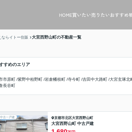
HOME
買いたい
売りたい
おすすめ
大宮西野山町の不動産一覧
えならイトー住販
すすめのエリア
市市原町
/
紫野中柏野町
/
岩倉幡枝町
/
寺今町
/
吉田中大路町
/
大宮玄琢北
倉長谷町
中古一戸建
京都市北区
大宮西野山町
大宮西野山町 中古戸建
1,680