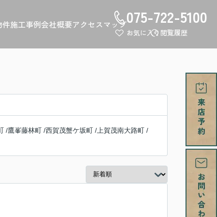
075-722-5100
物件
施工事例
会社概要
アクセスマップ
お気に入り
閲覧履歴
町
/
鷹峯藤林町
/
西賀茂蟹ケ坂町
/
上賀茂南大路町
/