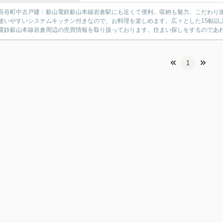
長谷町中古戸建：叡山電鉄叡山本線岩倉駅にも近くて便利。収納も魅力、こだわり
使いやすいシステムキッチン付きなので、お料理を楽しめます。広々とした15帖以
電鉄叡山本線岩倉周辺の売買情報を取り扱っております。住まい探しをするのであ
1