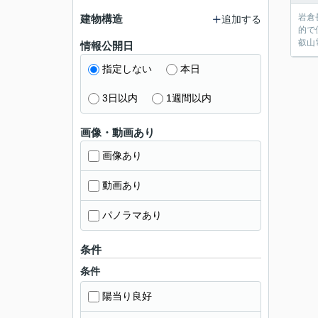
岩倉
建物構造
追加する
的で
叡山
情報公開日
指定しない
本日
3日以内
1週間以内
画像・動画あり
画像あり
動画あり
パノラマあり
条件
条件
陽当り良好