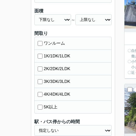
面積
～
間取り
ワンルーム
〇自
1K/1DK/1LDK
働き
〇小
小さ
2K/2DK/2LDK
〇近
3K/3DK/3LDK
4K/4DK/4LDK
5K以上
駅・バス停からの時間