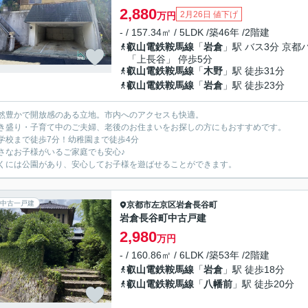
2,880
2月26日 値下げ
万円
- / 157.34㎡ / 5LDK /築46年 /2階建
叡山電鉄鞍馬線
「
岩倉
」駅 バス3分 京都
「上長谷」 停歩5分
叡山電鉄鞍馬線
「
木野
」駅 徒歩31分
叡山電鉄鞍馬線
「
岩倉
」駅 徒歩23分
然豊かで開放感のある立地。市内へのアクセスも快適。
盛り・子育て中のご夫婦、老後のお住まいをお探しの方にもおすすめです。
学校まで徒歩7分！幼稚園まで徒歩4分
なお子様がいるご家庭でも安心♪
くには公園があり、安心してお子様を遊ばせることができます。
中古一戸建
京都市左京区
岩倉長谷町
岩倉長谷町中古戸建
2,980
万円
- / 160.86㎡ / 6LDK /築53年 /2階建
叡山電鉄鞍馬線
「
岩倉
」駅 徒歩18分
叡山電鉄鞍馬線
「
八幡前
」駅 徒歩20分