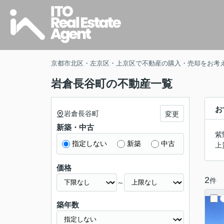
京都市北区・左京区・上京区で不動産の購入・売却をお考
岩倉長谷町の不動産一覧
お
岩倉長谷町
変更
新築・中古
紫
指定しない
新築
中古
上
価格
2
件
～
築年数