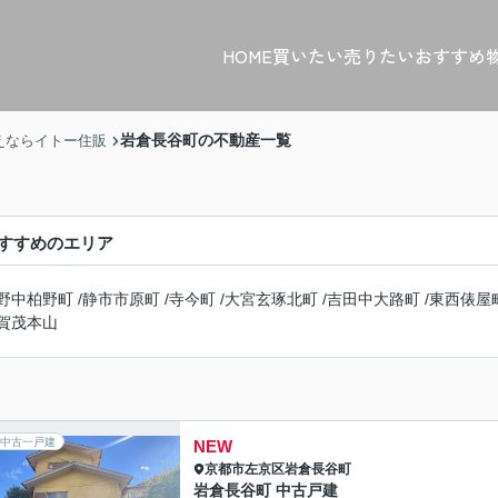
HOME
買いたい
売りたい
おすすめ
岩倉長谷町の不動産一覧
えならイトー住販
すすめのエリア
野中柏野町
/
静市市原町
/
寺今町
/
大宮玄琢北町
/
吉田中大路町
/
東西俵屋
賀茂本山
中古一戸建
NEW
京都市左京区
岩倉長谷町
岩倉長谷町 中古戸建